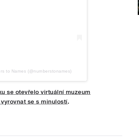
ers to Names (@numberstonames)
u se otevřelo virtuální muzeum
vyrovnat se s minulostí
.