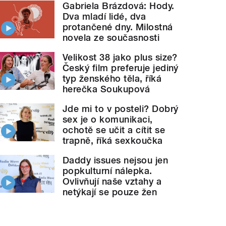
Gabriela Brázdová: Hody.
Dva mladí lidé, dva
protančené dny. Milostná
novela ze současnosti
Velikost 38 jako plus size?
Český film preferuje jediný
typ ženského těla, říká
herečka Soukupová
Jde mi to v posteli? Dobrý
sex je o komunikaci,
ochotě se učit a cítit se
trapně, říká sexkoučka
Daddy issues nejsou jen
popkulturní nálepka.
Ovlivňují naše vztahy a
netýkají se pouze žen