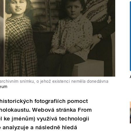
na archivním snímku, o jehož existenci neměla donedávna
seum
historických fotografiích pomoct
í holokaustu. Webová stránka From
 ke jménům) využívá technologii
é analyzuje a následně hledá