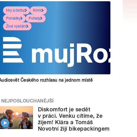
Hry a četby
Krimi
Pohádky
Pořady
Živé vysílání
Audiosvět Českého rozhlasu na jednom místě
NEJPOSLOUCHANĚJŠÍ
Diskomfort je sedět
v práci. Venku cítíme, že
žijem! Klára a Tomáš
Novotní žijí bikepackingem