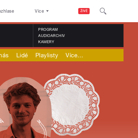
ozhlase
Více
ŽIVĚ
PROGRAM
AUDIOARCHIV
KAMERY
nás
Lidé
Playlisty
Více
…