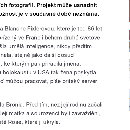
ch fotografií. Projekt může usnadnit
totožnost je v současné době neznámá.
ba Blanche Fixlerovou, které je teď 86 let
ořízený ve Francii během druhé světové
našla umělá inteligence, nikdy předtím
nala, stejně jako další dosud
i, ke kterým pak přiřadila jména.
 holokaustu v USA tak žena poskytla
eď můžou pracovat, píše britský server
Bronia. Před tím, než její rodinu začali
 Její matka a sourozenci byli zavražděni,
tě Rose, která ji ukryla.