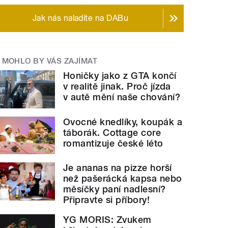
Jak nás naladíte na DABu
MOHLO BY VÁS ZAJÍMAT
Honičky jako z GTA končí
v realitě jinak. Proč jízda
v autě mění naše chování?
Ovocné knedlíky, koupák a
táborák. Cottage core
romantizuje české léto
Je ananas na pizze horší
než pašerácká kapsa nebo
měsíčky paní nadlesní?
Připravte si příbory!
YG MORIS: Zvukem