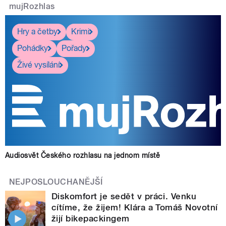
mujRozhlas
Hry a četby
Krimi
Pohádky
Pořady
Živé vysílání
Audiosvět Českého rozhlasu na jednom místě
NEJPOSLOUCHANĚJŠÍ
Diskomfort je sedět v práci. Venku
cítíme, že žijem! Klára a Tomáš Novotní
žijí bikepackingem