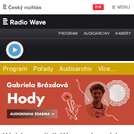
Přejít k hlavnímu obsahu
MENU
ŽIVĚ
PROGRAM
AUDIOARCHIV
KAMERY
Program
Pořady
Audioarchiv
Více
…