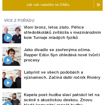
Jak nás naladíte na DABu
VÍCE Z POŘADU
Vloni bronz, letos zlato. Pětice
středoškoláků zvítězila v mezinárodním
kole Turnaje mladých fyziků
Jako divadlo se zavřenýma očima.
Rapper Edúv Syn ohledává nové tvůrčí
procesy
Labyrint ve všech podobách a
významech. Začíná další ročník Riviéry
Kapela post-hudba slaví patnáct let na
scéně s akustickou deskou. Znovu
hledá komunitní aspekt hudby