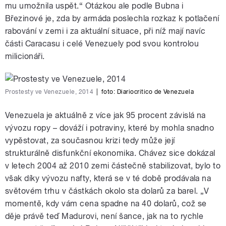
mu umožnila uspět.“ Otázkou ale podle Bubna i
Březinové je, zda by armáda poslechla rozkaz k potlačení
rabování v zemi i za aktuální situace, při níž mají navíc
části Caracasu i celé Venezuely pod svou kontrolou
milicionáři.
Prostesty ve Venezuele, 2014
|
foto: Diariocritico de Venezuela
Venezuela je aktuálně z více jak 95 procent závislá na
vývozu ropy – dováží i potraviny, které by mohla snadno
vypěstovat, za současnou krizi tedy může její
strukturálně disfunkční ekonomika. Chávez sice dokázal
v letech 2004 až 2010 zemi částečně stabilizovat, bylo to
však díky vývozu nafty, která se v té době prodávala na
světovém trhu v částkách okolo sta dolarů za barel. „V
momentě, kdy vám cena spadne na 40 dolarů, což se
děje právě teď Madurovi, není šance, jak na to rychle