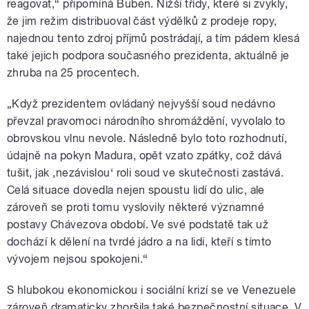
reagovat,“ připomíná Buben. Nižší třídy, které si zvykly,
že jim režim distribuoval část výdělků z prodeje ropy,
najednou tento zdroj příjmů postrádají, a tím pádem klesá
také jejich podpora současného prezidenta, aktuálně je
zhruba na 25 procentech.
„Když prezidentem ovládaný nejvyšší soud nedávno
převzal pravomoci národního shromáždění, vyvolalo to
obrovskou vlnu nevole. Následně bylo toto rozhodnutí,
údajně na pokyn Madura, opět vzato zpátky, což dává
tušit, jak ‚nezávislou‘ roli soud ve skutečnosti zastává.
Celá situace dovedla nejen spoustu lidí do ulic, ale
zároveň se proti tomu vyslovily některé významné
postavy Chávezova období. Ve své podstatě tak už
dochází k dělení na tvrdé jádro a na lidi, kteří s tímto
vývojem nejsou spokojeni.“
S hlubokou ekonomickou i sociální krizí se ve Venezuele
zároveň dramaticky zhoršila také bezpečnostní situace. V