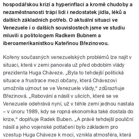
hospodářskou krizí a hyperinflací a kromě chudoby a
nezaměstnanosti trápí lidi i nedostatek jídla, léků a
dalších základních potřeb. O aktuální situaci ve
Venezuele i o dalších souvislostech jsme ve studiu
mluvili s politologem Radkem Bubnem a
iberoamerikanistkou Kateřinou Březinovou.
Kořeny současných venezuelských problémů lze najít v
situaci, která v zemi panovala už před obdobím vlády
prezidenta Huga Cháveze. „Byla to tehdejší politická
situace a frustrace mezi občany, která Chávezovi
umožnila ujmout se ve Venezuele vlády,“ zdůrazňuje
Březinová. „Rabování a násilí v ulicích, které se ve
Venezuele odehrává nyní, už v téhle zemi jednou nastala
– v únoru 1989, kdy se ropná ekonomika také dostala do
krize,“ doplňuje Radek Buben. „A právě tehdejší pouliční
násilí a jeho vojenské potlačení bylo základem pro
vzestup Huga Cháveze k moci, vznikla atmosféra, která