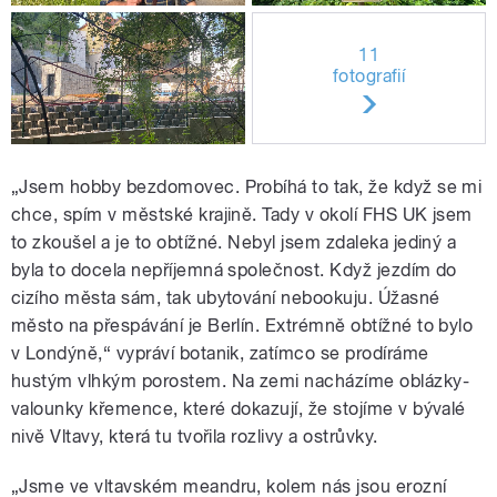
11
fotografií
„Jsem hobby bezdomovec. Probíhá to tak, že když se mi
chce, spím v městské krajině. Tady v okolí FHS UK jsem
to zkoušel a je to obtížné. Nebyl jsem zdaleka jediný a
byla to docela nepříjemná společnost. Když jezdím do
cizího města sám, tak ubytování nebookuju. Úžasné
město na přespávání je Berlín. Extrémně obtížné to bylo
v Londýně,“ vypráví botanik, zatímco se prodíráme
hustým vlhkým porostem. Na zemi nacházíme oblázky-
valounky křemence, které dokazují, že stojíme v bývalé
nivě Vltavy, která tu tvořila rozlivy a ostrůvky.
„Jsme ve vltavském meandru, kolem nás jsou erozní