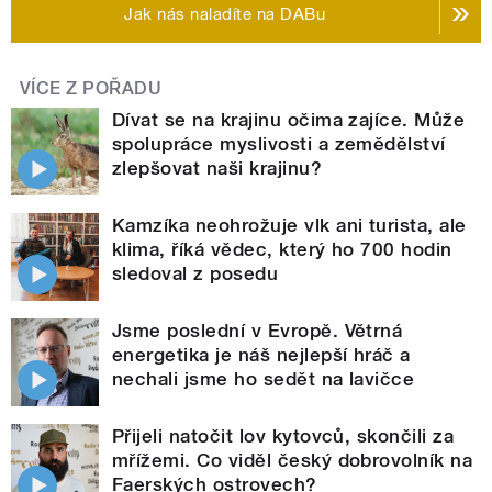
Jak nás naladíte na DABu
VÍCE Z POŘADU
Dívat se na krajinu očima zajíce. Může
spolupráce myslivosti a zemědělství
zlepšovat naši krajinu?
Kamzíka neohrožuje vlk ani turista, ale
klima, říká vědec, který ho 700 hodin
sledoval z posedu
Jsme poslední v Evropě. Větrná
energetika je náš nejlepší hráč a
nechali jsme ho sedět na lavičce
Přijeli natočit lov kytovců, skončili za
mřížemi. Co viděl český dobrovolník na
Faerských ostrovech?