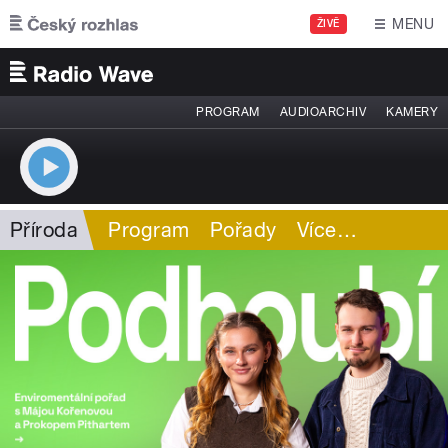
Přejít k hlavnímu obsahu
MENU
ŽIVĚ
PROGRAM
AUDIOARCHIV
KAMERY
Příroda
Program
Pořady
Více
…