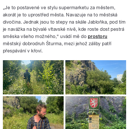
„Je to postavené ve stylu supermarketu za městem,
akorát je to uprostřed města. Navazuje na to městská
divočina. Jednak jsou to stepy na skále Jabloňka, pod tím
je navážka na bývalé vltavské nivě, kde roste dost pestrá
směska všeho možného,“ uvádí mě do
prostoru
městský dobrodruh Šturma, mezi jehož záliby patří
přespávání v křoví.