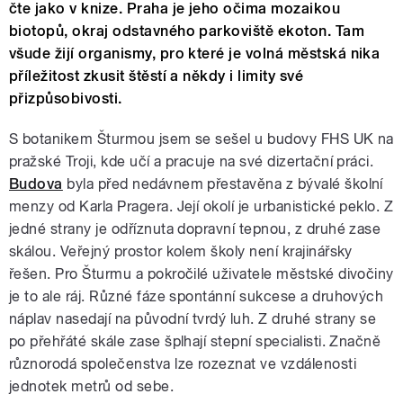
čte jako v knize. Praha je jeho očima mozaikou
biotopů, okraj odstavného parkoviště ekoton. Tam
všude žijí organismy, pro které je volná městská nika
příležitost zkusit štěstí a někdy i limity své
přizpůsobivosti.
S botanikem Šturmou jsem se sešel u budovy FHS UK na
pražské Troji, kde učí a pracuje na své dizertační práci.
Budova
byla před nedávnem přestavěna z bývalé školní
menzy od Karla Pragera. Její okolí je urbanistické peklo. Z
jedné strany je odříznuta dopravní tepnou, z druhé zase
skálou. Veřejný prostor kolem školy není krajinářsky
řešen. Pro Šturmu a pokročilé uživatele městské divočiny
je to ale ráj. Různé fáze spontánní sukcese a druhových
náplav nasedají na původní tvrdý luh. Z druhé strany se
po přehřáté skále zase šplhají stepní specialisti. Značně
různorodá společenstva lze rozeznat ve vzdálenosti
jednotek metrů od sebe.