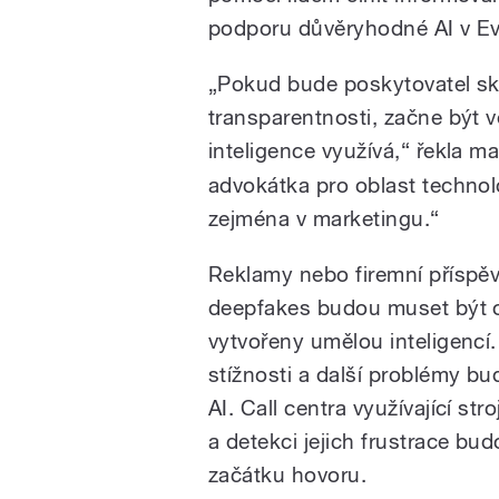
podporu důvěryhodné AI v Ev
„Pokud bude poskytovatel sku
transparentnosti, začne být v
inteligence využívá,“ řekla 
advokátka pro oblast technolo
zejména v marketingu.“
Reklamy nebo firemní příspěvk
deepfakes budou muset být op
vytvořeny umělou inteligencí. 
stížnosti a další problémy bu
AI. Call centra využívající st
a detekci jejich frustrace bu
začátku hovoru.