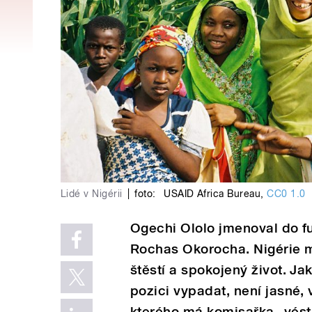
Lidé v Nigérii
|
foto:
USAID Africa Bureau
,
CC0 1.0
Ogechi Ololo jmenoval do fun
Rochas Okorocha. Nigérie m
štěstí a spokojený život. J
pozici vypadat, není jasné,
kterého má komisařka „vést