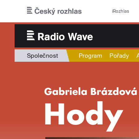
Přejít k hlavnímu obsahu
iRozhlas
Společnost
Program
Pořady