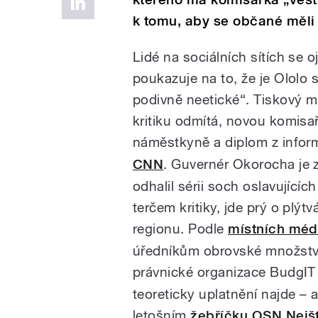
k tomu, aby se občané měli
Lidé na sociálních sítích se o
poukazuje na to, že je Ololo 
podivně neetické“. Tiskový
kritiku odmítá, novou komisař
náměstkyně a diplom z inform
CNN
. Guvernér Okorocha j
odhalil sérii soch oslavujícíc
terčem kritiky, jde prý o plý
regionu. Podle
místních méd
úředníkům obrovské množství 
právnické organizace BudgI
teoreticky uplatnění najde – a
letošním
žebříčku OSN Nejšť