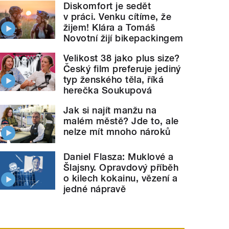
Diskomfort je sedět
v práci. Venku cítíme, že
žijem! Klára a Tomáš
Novotní žijí bikepackingem
Velikost 38 jako plus size?
Český film preferuje jediný
typ ženského těla, říká
herečka Soukupová
Jak si najít manžu na
malém městě? Jde to, ale
nelze mít mnoho nároků
Daniel Flasza: Muklové a
Šlajsny. Opravdový příběh
o kilech kokainu, vězení a
jedné nápravě