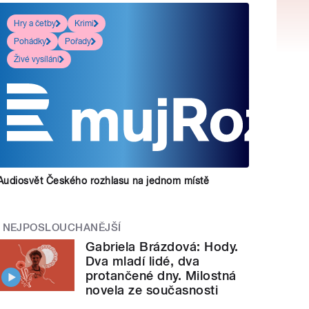
Hry a četby
Krimi
Pohádky
Pořady
Živé vysílání
Audiosvět Českého rozhlasu na jednom místě
NEJPOSLOUCHANĚJŠÍ
Gabriela Brázdová: Hody.
Dva mladí lidé, dva
protančené dny. Milostná
novela ze současnosti