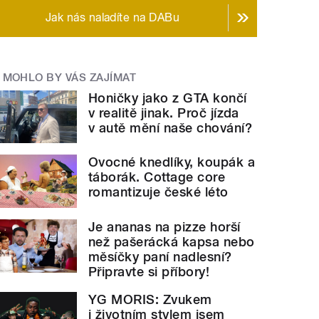
Jak nás naladíte na DABu
MOHLO BY VÁS ZAJÍMAT
Honičky jako z GTA končí
v realitě jinak. Proč jízda
v autě mění naše chování?
Ovocné knedlíky, koupák a
táborák. Cottage core
romantizuje české léto
Je ananas na pizze horší
než pašerácká kapsa nebo
měsíčky paní nadlesní?
Připravte si příbory!
YG MORIS: Zvukem
i životním stylem jsem