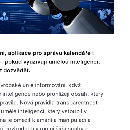
í, aplikace pro správu kalendáře i
 – pokud využívají umělou inteligenci,
t dozvědět.
vropské unie informováni, když
inteligence nebo prohlížejí obsah, který
upravila. Nová pravidla transparentnosti
umělé inteligenci, který vstoupil v
na je omezit klamání a manipulaci a
á rozhodnutí v rámci širší snahy o