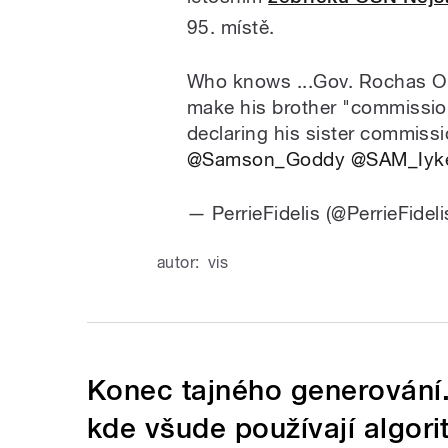
95. místě.
Who knows ...Gov. Rochas Ok
make his brother "commissione
declaring his sister commissi
@Samson_Goddy
@SAM_Iyk
— PerrieFidelis (@PerrieFidel
autor:
vis
Konec tajného generování. 
kde všude používají algor