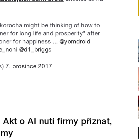
orocha might be thinking of how to
r for long life and prosperity" after
oner for happiness ...
@yomdroid
e_noni
@d1_briggs
is)
7. prosince 2017
Akt o AI nutí firmy přiznat,
itmy