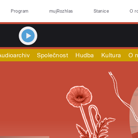
Program
mujRozhlas
Stanice
O r
Audioarchiv
Společnost
Hudba
Kultura
O 