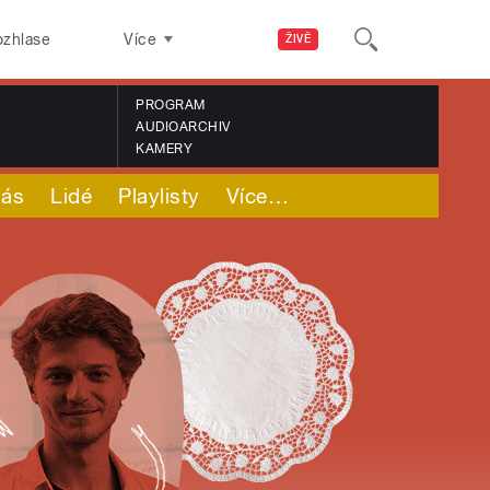
ozhlase
Více
ŽIVĚ
PROGRAM
AUDIOARCHIV
KAMERY
nás
Lidé
Playlisty
Více
…