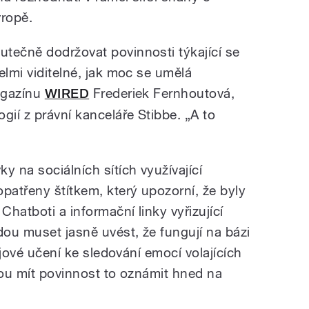
ropě.
tečně dodržovat povinnosti týkající se
elmi viditelné, jak moc se umělá
magazínu
WIRED
Frederiek Fernhoutová,
gií z právní kanceláře Stibbe. „A to
y na sociálních sítích využívající
atřeny štítkem, který upozorní, že byly
Chatboti a informační linky vyřizující
dou muset jasně uvést, že fungují na bázi
rojové učení ke sledování emocí volajících
dou mít povinnost to oznámit hned na