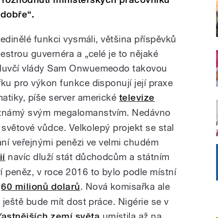
 dobře“.
jedinělé funkci vysmáli, většina příspěvků
sestrou guvernéra a „celé je to nějaké
 mluvčí vlády Sam Onwuemeodo takovou
ku pro výkon funkce disponují její praxe
atiky, píše server americké
televize
e známý svým megalomanstvím. Nedávno
h světové vůdce. Velkolepý projekt se stal
tvání veřejnými penězi ve velmi chudém
ií
navíc dluží stát důchodcům a státním
peněz, v roce 2016 to bylo podle místní
T
60 milionů dolarů
. Nová komisařka ale
 ještě bude mít dost práce. Nigérie se v
astnějších zemí světa
umístila až na