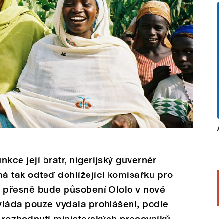
kce její bratr, nigerijský guvernér
á tak odteď dohlížející komisařku pro
ak přesně bude působení Ololo v nové
 vláda pouze vydala prohlášení, podle
 rozhodnutí ministerských pracovníků