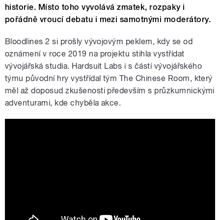
historie. Místo toho vyvolává zmatek, rozpaky i
pořádně vroucí debatu i mezi samotnými moderátory.
Bloodlines 2 si prošly vývojovým peklem, kdy se od
oznámení v roce 2019 na projektu stihla vystřídat
vývojářská studia. Hardsuit Labs i s částí vývojářského
týmu původní hry vystřídal tým The Chinese Room, který
měl až doposud zkušenosti především s průzkumnickými
adventurami, kde chyběla akce.
Vampire: The Masquerade - Bloodlines
2 - Early Gameplay Trailer (Old
Footage)