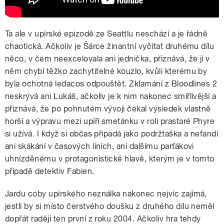
Ta ale v upírské epizodě ze Seattlu neschází a je řádně
chaotická. Ačkoliv je Šárce žinantní vyčítat druhému dílu
něco, v čem neexcelovala ani jednička, přiznává, že jí v
něm chybí těžko zachytitelné kouzlo, kvůli kterému by
byla ochotná ledacos odpouštět. Zklamání z Bloodlines 2
neskrývá ani Lukáš, ačkoliv je k nim nakonec smířlivější a
přiznává, že po pohnutém vývoji čekal výsledek vlastně
horší a výpravu mezi upíří smetánku v roli prastaré Phyre
si užívá. I když si občas připadá jako podržtaška a nefandí
ani skákání v časových liních, ani dalšímu parťákovi
uhnízděnému v protagonistické hlavě, kterým je v tomto
případě detektiv Fabien.
Jardu coby upírského neználka nakonec nejvíc zajímá,
jestli by si místo čerstvého doušku z druhého dílu neměl
dopřát raději ten první z roku 2004. Ačkoliv hra tehdy