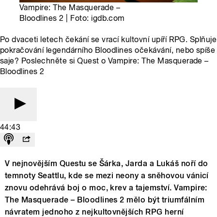
Vampire: The Masquerade –
Bloodlines 2 | Foto: igdb.com
Po dvaceti letech čekání se vrací kultovní upíří RPG. Splňuje
pokračování legendárního Bloodlines očekávání, nebo spíše
saje? Poslechněte si Quest o Vampire: The Masquerade –
Bloodlines 2
44:43
V nejnovějším Questu se Šárka, Jarda a Lukáš noří do
temnoty Seattlu, kde se mezi neony a sněhovou vánicí
znovu odehrává boj o moc, krev a tajemství. Vampire:
The Masquerade – Bloodlines 2 mělo být triumfálním
návratem jednoho z nejkultovnějších RPG herní