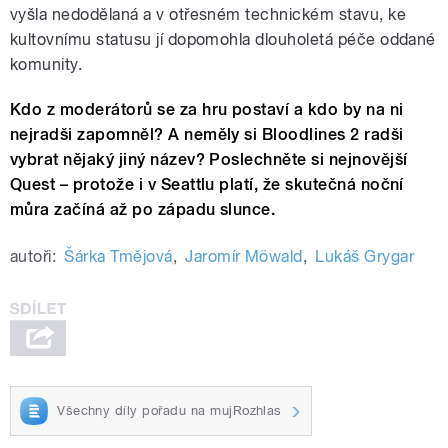
vyšla nedodělaná a v otřesném technickém stavu, ke
kultovnímu statusu jí dopomohla dlouholetá péče oddané
komunity.
Kdo z moderátorů se za hru postaví a kdo by na ni
nejradši zapomněl? A neměly si Bloodlines 2 radši
vybrat nějaký jiný název? Poslechněte si nejnovější
Quest – protože i v Seattlu platí, že skutečná noční
můra začíná až po západu slunce.
autoři:
Šárka Tmějová
,
Jaromír Möwald
,
Lukáš Grygar
Všechny díly pořadu na mujRozhlas