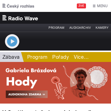
Přejít k hlavnímu obsahu
MENU
ŽIVĚ
PROGRAM
AUDIOARCHIV
KAMERY
Zábava
Program
Pořady
Více
…