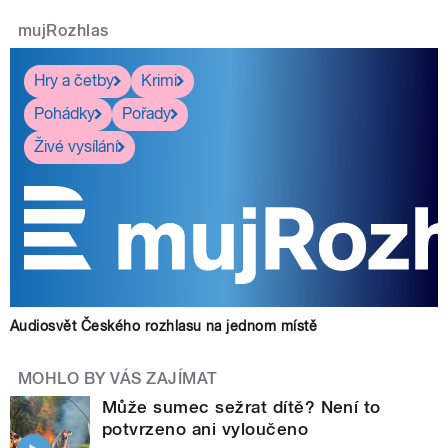
mujRozhlas
Hry a četby
Krimi
Pohádky
Pořady
Živé vysílání
Audiosvět Českého rozhlasu na jednom místě
MOHLO BY VÁS ZAJÍMAT
Může sumec sežrat dítě? Není to
potvrzeno ani vyloučeno