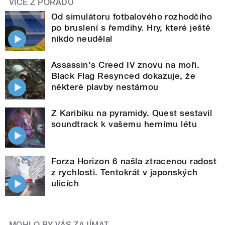
VÍCE Z POŘADU
Od simulátoru fotbalového rozhodčího
po bruslení s řemdihy. Hry, které ještě
nikdo neudělal
Assassin's Creed IV znovu na moři.
Black Flag Resynced dokazuje, že
některé plavby nestárnou
Z Karibiku na pyramidy. Quest sestavil
soundtrack k vašemu hernímu létu
Forza Horizon 6 našla ztracenou radost
z rychlosti. Tentokrát v japonských
ulicích
MOHLO BY VÁS ZAJÍMAT