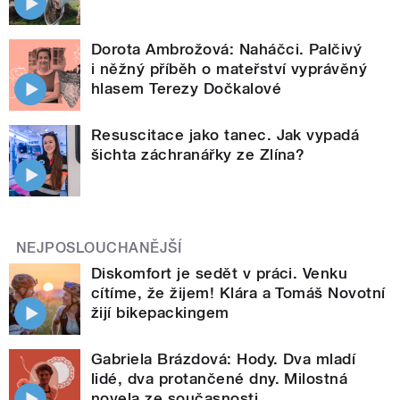
Dorota Ambrožová: Naháčci. Palčivý
i něžný příběh o mateřství vyprávěný
hlasem Terezy Dočkalové
Resuscitace jako tanec. Jak vypadá
šichta záchranářky ze Zlína?
NEJPOSLOUCHANĚJŠÍ
Diskomfort je sedět v práci. Venku
cítíme, že žijem! Klára a Tomáš Novotní
žijí bikepackingem
Gabriela Brázdová: Hody. Dva mladí
lidé, dva protančené dny. Milostná
novela ze současnosti