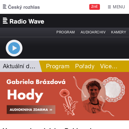
Přejít k hlavnímu obsahu
MENU
ŽIVĚ
PROGRAM
AUDIOARCHIV
KAMERY
Aktuální dění
Program
Pořady
Více
…