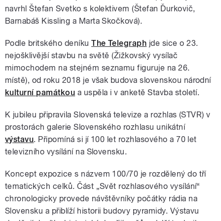
navrhl Štefan Svetko s kolektivem (Štefan Ďurkovič,
Barnabáš Kissling a Marta Skočková).
Podle britského deníku
The Telegraph
jde sice o 23.
nejošklivější stavbu na světě (Žižkovský vysílač
mimochodem na stejném seznamu figuruje na 26.
místě), od roku 2018 je však budova slovenskou národní
kulturní památkou
a uspěla i v anketě Stavba století.
K jubileu připravila Slovenská televize a rozhlas (STVR) v
prostorách galerie Slovenského rozhlasu unikátní
výstavu
. Připomíná si jí 100 let rozhlasového a 70 let
televizního vysílání na Slovensku.
Koncept expozice s názvem 100/70 je rozdělený do tří
tematických celků. Část „Svět rozhlasového vysílání“
chronologicky provede návštěvníky počátky rádia na
Slovensku a přiblíží historii budovy pyramidy. Výstavu