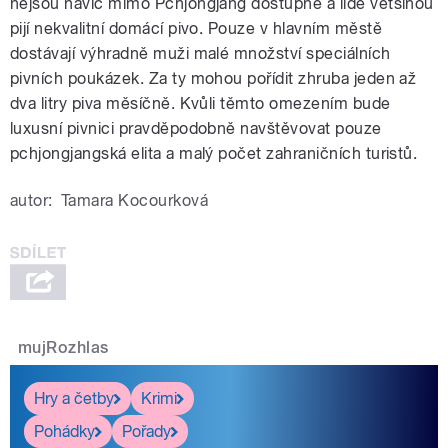
nejsou navíc mimo Pchjongjang dostupné a lidé většinou
pijí nekvalitní domácí pivo. Pouze v hlavním městě
dostávají výhradně muži malé množství speciálních
pivních poukázek. Za ty mohou pořídit zhruba jeden až
dva litry piva měsíčně. Kvůli těmto omezením bude
luxusní pivnici pravděpodobně navštěvovat pouze
pchjongjangská elita a malý počet zahraničních turistů.
autor:
Tamara Kocourková
mujRozhlas
Hry a četby
Krimi
Pohádky
Pořady