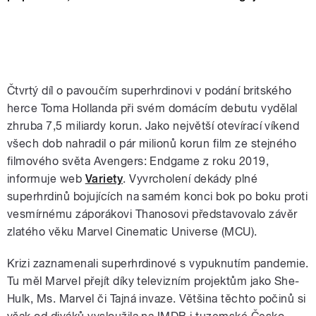
Čtvrtý díl o pavoučím superhrdinovi v podání britského
herce Toma Hollanda při svém domácím debutu vydělal
zhruba 7,5 miliardy korun. Jako největší otevírací víkend
všech dob nahradil o pár milionů korun film ze stejného
filmového světa Avengers: Endgame z roku 2019,
informuje web
Variety
. Vyvrcholení dekády plné
superhrdinů bojujících na samém konci bok po boku proti
vesmírnému záporákovi Thanosovi představovalo závěr
zlatého věku Marvel Cinematic Universe (MCU).
Krizi zaznamenali superhrdinové s vypuknutím pandemie.
Tu měl Marvel přejít díky televizním projektům jako She-
Hulk, Ms. Marvel či Tajná invaze. Většina těchto počinů si