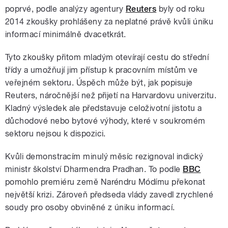
poprvé, podle analýzy agentury
Reuters
byly od roku
2014 zkoušky prohlášeny za neplatné právě kvůli úniku
informací minimálně dvacetkrát.
Tyto zkoušky přitom mladým otevírají cestu do střední
třídy a umožňují jim přístup k pracovním místům ve
veřejném sektoru. Úspěch může být, jak popisuje
Reuters, náročnější než přijetí na Harvardovu univerzitu.
Kladný výsledek ale představuje celoživotní jistotu a
důchodové nebo bytové výhody, které v soukromém
sektoru nejsou k dispozici.
Kvůli demonstracím minulý měsíc rezignoval indický
ministr školství Dharmendra Pradhan. To podle
BBC
pomohlo premiéru země Naréndru Módímu překonat
největší krizi. Zároveň předseda vlády zavedl zrychlené
soudy pro osoby obviněné z úniku informací.