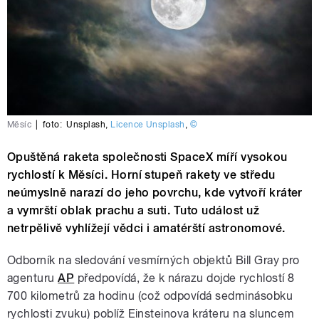
Měsíc
|
foto:
Unsplash
,
Licence Unsplash
,
©
Opuštěná raketa společnosti SpaceX míří vysokou
rychlostí k Měsíci. Horní stupeň rakety ve středu
neúmyslně narazí do jeho povrchu, kde vytvoří kráter
a vymrští oblak prachu a suti. Tuto událost už
netrpělivě vyhlížejí vědci i amatérští astronomové.
Odborník na sledování vesmírných objektů Bill Gray pro
agenturu
AP
předpovídá, že k nárazu dojde rychlostí 8
700 kilometrů za hodinu (což odpovídá sedminásobku
rychlosti zvuku) poblíž Einsteinova kráteru na sluncem