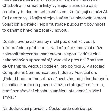
Chatboti a informační linky vyřizující stížnosti a další
problémy budou muset jasně uvést, že fungují na bázi AI.
Call centra využívající strojové učení ke sledování emocí
volajících a detekci jejich frustrace budou mít povinnost
to oznámit hned na začátku hovoru.
Dosah nového zákona by mohl podle kritiků vést k
informačnímu přehlcení. „Nadměrné označování může
způsobit takzvanou ‚bannerovou slepotu‘ v důsledku
nekonečných upozornění,“ varoval v prosinci Boniface
de Champris, vedoucí oddělení pro politiku AI v asociaci
Computer & Communications Industry Association.
„Pokud budeme muset označovat vše, od jednoduchých
e-mailů s kontrolou pravopisu až po fotografie s filtrem,
ztratí označování obsahu s umělou inteligencí jakýkoli
smysl.“
Na dodržování pravidel v Česku bude dohlížet po