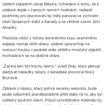
zalitém západním okraji Měsíce. Vzhledem k tomu, že k
události dojde v časných ranních hodinách, nejlepší
podmínky pro pozorování by měly panovat ve východní
části Spojených států a Kanady a na většině území Jižní
Ameriky.
Přestože vědci z tohoto konkrétního kusu vesmírného
odpadu nemají větší obavy, událost upozorňuje na
rostoucí hrozbu v podobě stále většího množství objektů
hromadících se na oběžné dráze.
„Začíná tam být trochu těsno,“ uvedl Gray, který plánuje
sledovat následky nárazu z kanadské provincie Nový
Brunšvik.
Záblesk z nárazu, který potrvá necelou sekundu, bude
podle odborníků pravděpodobně příliš slabý na to, aby byl
viditelný pouhým okem. Proud vymrštěného materiálu by