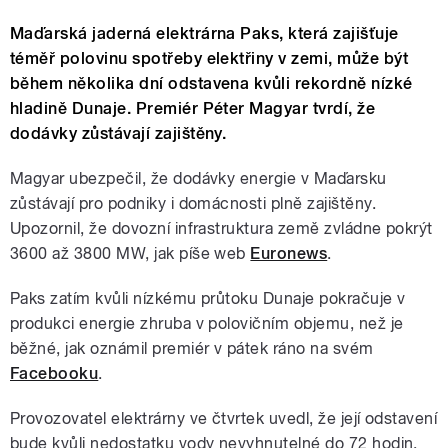
Maďarská jaderná elektrárna Paks, která zajišťuje
téměř polovinu spotřeby elektřiny v zemi, může být
během několika dní odstavena kvůli rekordně nízké
hladině Dunaje. Premiér Péter Magyar tvrdí, že
dodávky zůstávají zajištěny.
Magyar ubezpečil, že dodávky energie v Maďarsku
zůstávají pro podniky i domácnosti plně zajištěny.
Upozornil, že dovozní infrastruktura země zvládne pokrýt
3600 až 3800 MW, jak píše web
Euronews
.
Paks zatím kvůli nízkému průtoku Dunaje pokračuje v
produkci energie zhruba v polovičním objemu, než je
běžné, jak oznámil premiér v pátek ráno na svém
Facebooku
.
Provozovatel elektrárny ve čtvrtek uvedl, že její odstavení
bude kvůli nedostatku vody nevyhnutelné do 72 hodin.