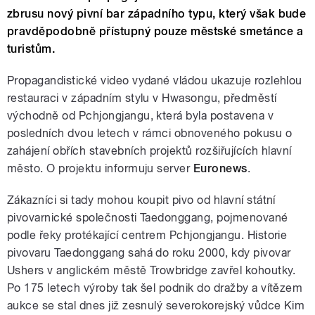
zbrusu nový pivní bar západního typu, který však bude
pravděpodobně přístupný pouze městské smetánce a
turistům.
Propagandistické video vydané vládou ukazuje rozlehlou
restauraci v západním stylu v Hwasongu, předměstí
východně od Pchjongjangu, která byla postavena v
posledních dvou letech v rámci obnoveného pokusu o
zahájení obřích stavebních projektů rozšiřujících hlavní
město. O projektu informuju server
Euronews
.
Zákazníci si tady mohou koupit pivo od hlavní státní
pivovarnické společnosti Taedonggang, pojmenované
podle řeky protékající centrem Pchjongjangu. Historie
pivovaru Taedonggang sahá do roku 2000, kdy pivovar
Ushers v anglickém městě Trowbridge zavřel kohoutky.
Po 175 letech výroby tak šel podnik do dražby a vítězem
aukce se stal dnes již zesnulý severokorejský vůdce Kim