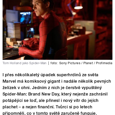
Tom Holland jako Spider-Man
|
foto:
Sony Pictures / Planet / Profimedia
I přes několikaletý úpadek superhrdinů ze světa
Marvel má komiksový gigant i nadále několik pevných
želízek v ohni. Jedním z nich je čerstvě vypuštěný
Spider-Man: Brand New Day, který nejenže zachránil
potápějící se loď, ale přinesl i nový vítr do jejích
plachet – a nejen finanční. Tvůrci si po letech
připomněli, co v tomto světě zaručeně funguje.