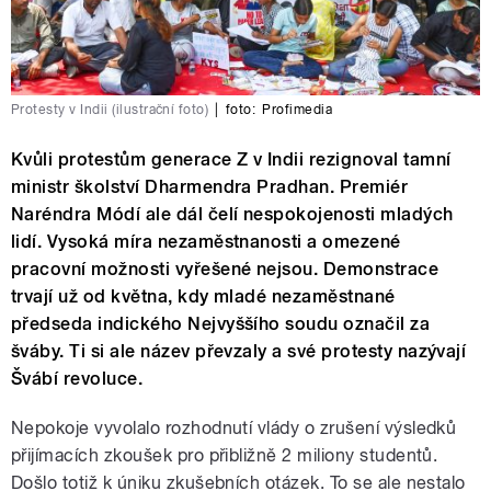
Protesty v Indii (ilustrační foto)
|
foto:
Profimedia
Kvůli protestům generace Z v Indii rezignoval tamní
ministr školství Dharmendra Pradhan. Premiér
Naréndra Módí ale dál čelí nespokojenosti mladých
lidí. Vysoká míra nezaměstnanosti a omezené
pracovní možnosti vyřešené nejsou. Demonstrace
trvají už od května, kdy mladé nezaměstnané
předseda indického Nejvyššího soudu označil za
šváby. Ti si ale název převzaly a své protesty nazývají
Švábí revoluce.
Nepokoje vyvolalo rozhodnutí vlády o zrušení výsledků
přijímacích zkoušek pro přibližně 2 miliony studentů.
Došlo totiž k úniku zkušebních otázek. To se ale nestalo