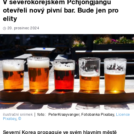
V severokorejském Pchjongjangu
otevřeli nový pivní bar. Bude jen pro
elity
20. prosinec 2024
ilustrační snímek
|
foto:
PeterKraayvanger
,
Fotobanka Pixabay
,
Licence
Pixabay
,
©
Severní Korea propaguje ve svém hlavním městě