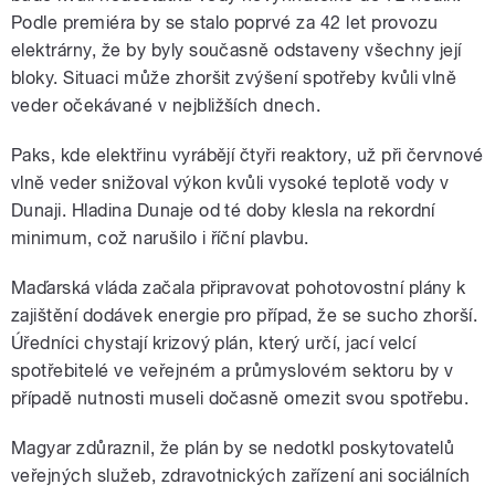
Podle premiéra by se stalo poprvé za 42 let provozu
elektrárny, že by byly současně odstaveny všechny její
bloky. Situaci může zhoršit zvýšení spotřeby kvůli vlně
veder očekávané v nejbližších dnech.
Paks, kde elektřinu vyrábějí čtyři reaktory, už při červnové
vlně veder snižoval výkon kvůli vysoké teplotě vody v
Dunaji. Hladina Dunaje od té doby klesla na rekordní
minimum, což narušilo i říční plavbu.
Maďarská vláda začala připravovat pohotovostní plány k
zajištění dodávek energie pro případ, že se sucho zhorší.
Úředníci chystají krizový plán, který určí, jací velcí
spotřebitelé ve veřejném a průmyslovém sektoru by v
případě nutnosti museli dočasně omezit svou spotřebu.
Magyar zdůraznil, že plán by se nedotkl poskytovatelů
veřejných služeb, zdravotnických zařízení ani sociálních