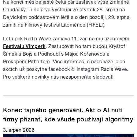
Na konci měsíce ještě čeká pár zastávek výše zmíněné
Chudáčky. Ti nejprve vystoupí ve čtvrtek 28. srpna na
Dejvickém podcastovém létě a o den později, 29. srpna,
zamíří na Filmový festival Litoměřice (FIFELI).
Létu pak Radio Wave zamává 11. září na multižánrovém
Festivalu Vimperk
. Zastupovat ho tam budou Kryštof
Šimek s Bojs a Podhoubí s Májou Kořenovou a
Prokopem Pithartem. Více informací o nadcházejících
akcích už poskytne facebook či instagram Radia Wave.
Pro veškeré novinky nás nezapomeňte sledovat!
Konec tajného generování. Akt o AI nutí
firmy přiznat, kde všude používají algoritmy
3. srpen 2026