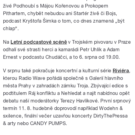
živé Podhoubí s Májou Kořenovou a Prokopem
Pithartem, chybět nebudou ani Startér živě či Bojs,
podcast Kryštofa Šimka o tom, co dnes znamená „být
chlap“.
Na
Letní podcastové scéně
v Trojském pivovaru v Praze
odhalí své strasti herci a kamarádi Petr Uhlík a Adam
Ernest v podcastu Chudáčci, a to 6. srpna od 19.00.
V srpnu také pokračuje koncertní a kulturní série
Riviéra
,
kterou Radio Wave pořádá společně s Galerií hlavního
města Prahy v zahradách zámku Troja. Zbývající edice s
podtitulem Ráj konfliktu a Nehledat a najít nabídnou opět
debatu naší moderátorky Terezy Havlíkové. První srpnový
termín 11. 8. hudebně doprovodí například Wodehn &
sxilence, finální večer uzavřou koncerty DirtyThePressa
& arty nebo CANDY PUMPS.