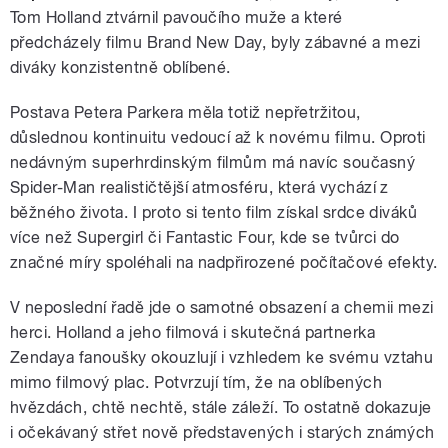
Tom Holland ztvárnil pavoučího muže a které
předcházely filmu Brand New Day, byly zábavné a mezi
diváky konzistentně oblíbené.
Postava Petera Parkera měla totiž nepřetržitou,
důslednou kontinuitu vedoucí až k novému filmu. Oproti
nedávným superhrdinským filmům má navíc současný
Spider-Man realističtější atmosféru, která vychází z
běžného života. I proto si tento film získal srdce diváků
více než Supergirl či Fantastic Four, kde se tvůrci do
značné míry spoléhali na nadpřirozené počítačové efekty.
V neposlední řadě jde o samotné obsazení a chemii mezi
herci. Holland a jeho filmová i skutečná partnerka
Zendaya fanoušky okouzlují i vzhledem ke svému vztahu
mimo filmový plac. Potvrzují tím, že na oblíbených
hvězdách, chtě nechtě, stále záleží. To ostatně dokazuje
i očekávaný střet nově představených i starých známých