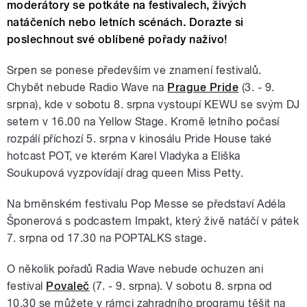
moderátory se potkáte na festivalech, živých
natáčeních nebo letních scénách. Dorazte si
poslechnout své oblíbené pořady naživo!
Srpen se ponese především ve znamení festivalů.
Chybět nebude Radio Wave na
Prague Pride
(3. - 9.
srpna), kde v sobotu 8. srpna vystoupí KEWU se svým DJ
setem v 16.00 na Yellow Stage. Kromě letního počasí
rozpálí příchozí 5. srpna v kinosálu Pride House také
hotcast POT, ve kterém Karel Vladyka a Eliška
Soukupová vyzpovídají drag queen Miss Petty.
Na brněnském festivalu Pop Messe se představí Adéla
Šponerová s podcastem Impakt, který živě natáčí v pátek
7. srpna od 17.30 na POPTALKS stage.
O několik pořadů Radia Wave nebude ochuzen ani
festival
Povaleč
(7. - 9. srpna). V sobotu 8. srpna od
10.30 se můžete v rámci zahradního programu těšit na