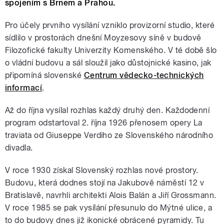
spojením s Brnem a Prahou.
Pro účely prvního vysílání vzniklo provizorní studio, které
sídlilo v prostorách dnešní Moyzesovy síně v budově
Filozofické fakulty Univerzity Komenského. V té době šlo
o vládní budovu a sál sloužil jako důstojnické kasino, jak
připomíná slovenské
Centrum vědecko-technických
informací
.
Až do října vysílal rozhlas každý druhý den. Každodenní
program odstartoval 2. října 1926 přenosem opery La
traviata od Giuseppe Verdiho ze Slovenského národního
divadla.
V roce 1930 získal Slovenský rozhlas nové prostory.
Budovu, která dodnes stojí na Jakubově náměstí 12 v
Bratislavě, navrhli architekti Alois Balán a Jiří Grossmann.
V roce 1985 se pak vysílání přesunulo do Mýtné ulice, a
to do budovy dnes již ikonické obrácené pyramidy. Tu