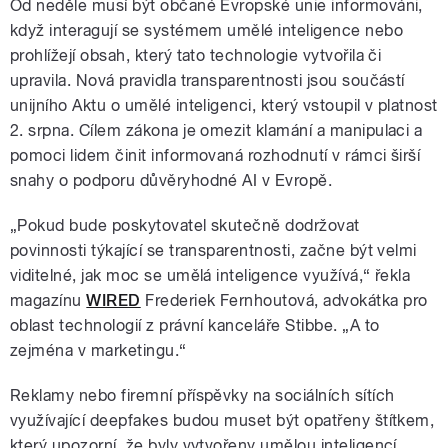
Od neděle musí být občané Evropské unie informováni,
když interagují se systémem umělé inteligence nebo
prohlížejí obsah, který tato technologie vytvořila či
upravila. Nová pravidla transparentnosti jsou součástí
unijního Aktu o umělé inteligenci, který vstoupil v platnost
2. srpna. Cílem zákona je omezit klamání a manipulaci a
pomoci lidem činit informovaná rozhodnutí v rámci širší
snahy o podporu důvěryhodné AI v Evropě.
„Pokud bude poskytovatel skutečně dodržovat
povinnosti týkající se transparentnosti, začne být velmi
viditelné, jak moc se umělá inteligence využívá,“ řekla
magazínu
WIRED
Frederiek Fernhoutová, advokátka pro
oblast technologií z právní kanceláře Stibbe. „A to
zejména v marketingu.“
Reklamy nebo firemní příspěvky na sociálních sítích
využívající deepfakes budou muset být opatřeny štítkem,
který upozorní, že byly vytvořeny umělou inteligencí.