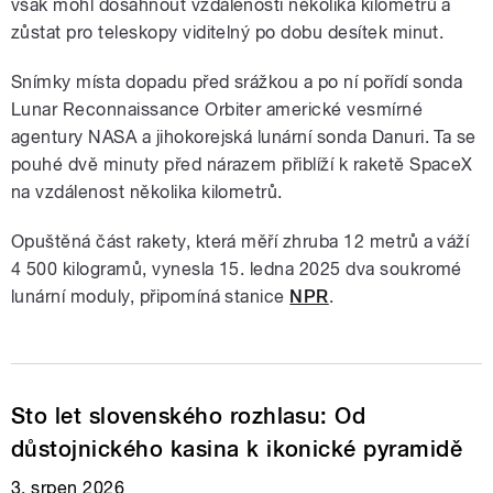
však mohl dosáhnout vzdálenosti několika kilometrů a
zůstat pro teleskopy viditelný po dobu desítek minut.
Snímky místa dopadu před srážkou a po ní pořídí sonda
Lunar Reconnaissance Orbiter americké vesmírné
agentury NASA a jihokorejská lunární sonda Danuri. Ta se
pouhé dvě minuty před nárazem přiblíží k raketě SpaceX
na vzdálenost několika kilometrů.
Opuštěná část rakety, která měří zhruba 12 metrů a váží
4 500 kilogramů, vynesla 15. ledna 2025 dva soukromé
lunární moduly, připomíná stanice
NPR
.
Sto let slovenského rozhlasu: Od
důstojnického kasina k ikonické pyramidě
3. srpen 2026