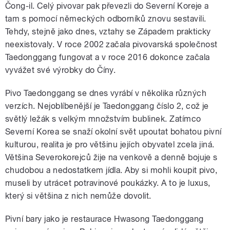
Čong-il. Celý pivovar pak převezli do Severní Koreje a
tam s pomocí německých odborníků znovu sestavili.
Tehdy, stejně jako dnes, vztahy se Západem prakticky
neexistovaly. V roce 2002 začala pivovarská společnost
Taedonggang fungovat a v roce 2016 dokonce začala
vyvážet své výrobky do Číny.
Pivo Taedonggang se dnes vyrábí v několika různých
verzích. Nejoblíbenější je Taedonggang číslo 2, což je
světlý ležák s velkým množstvím bublinek. Zatímco
Severní Korea se snaží okolní svět upoutat bohatou pivní
kulturou, realita je pro většinu jejích obyvatel zcela jiná.
Většina Severokorejců žije na venkově a denně bojuje s
chudobou a nedostatkem jídla. Aby si mohli koupit pivo,
museli by utrácet potravinové poukázky. A to je luxus,
který si většina z nich nemůže dovolit.
P
ivní bary jako je restaurace Hwasong Taedonggang