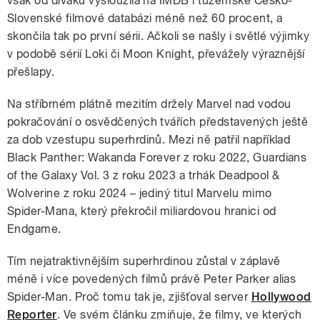
však od diváků vysloužila na IMDB i tuzemské Česko-
Slovenské filmové databázi méně než 60 procent, a
skončila tak po první sérii. Ačkoli se našly i světlé výjimky
v podobě sérií Loki či Moon Knight, převážely výraznější
přešlapy.
Na stříbrném plátně mezitím držely Marvel nad vodou
pokračování o osvědčených tvářích představených ještě
za dob vzestupu superhrdinů. Mezi ně patřil například
Black Panther: Wakanda Forever z roku 2022, Guardians
of the Galaxy Vol. 3 z roku 2023 a trhák Deadpool &
Wolverine z roku 2024 – jediný titul Marvelu mimo
Spider-Mana, který překročil miliardovou hranici od
Endgame.
Tím nejatraktivnějším superhrdinou zůstal v záplavě
méně i více povedených filmů právě Peter Parker alias
Spider-Man. Proč tomu tak je, zjišťoval server
Hollywood
Reporter
. Ve svém článku zmiňuje, že filmy, ve kterých