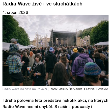
Radia Wave živě i ve sluchátkách
4. srpen 2026
Radio Wave najdete na Povalči
|
foto:
Jakub Červenka
,
Festival Povaleč
I druhá polovina léta představí několik akcí, na kterých
Radio Wave nesmí chybět. S našimi podcasty i