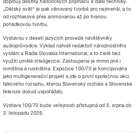
doplňují desítky historických přijímačů a další techniky.
„Dětský svět“ je pak věnovaný tvorbě pro nejmenší, a to
od rozhlasové přes animovanou až po hranou
pohádkovou tvorbu.
Výstavou v deseti jazycích provede návštěvníky
audioprůvodce. Výklad nahráli redaktoři národnostního
vysílání a Radia Slovakia International, a to čistě bez
využití umělé inteligence. Zastoupena je mimo jiné i
romština a rusínština. Expozice 100/70 je koncipována
jako multigenerační projekt a jde o první společnou akci
takového rozsahu, kterou Slovenský rozhlas a Slovenská
televize dosud uspořádaly.
Výstava 100/70 bude veřejnosti přístupná od 3. srpna do
3. listopadu 2026.