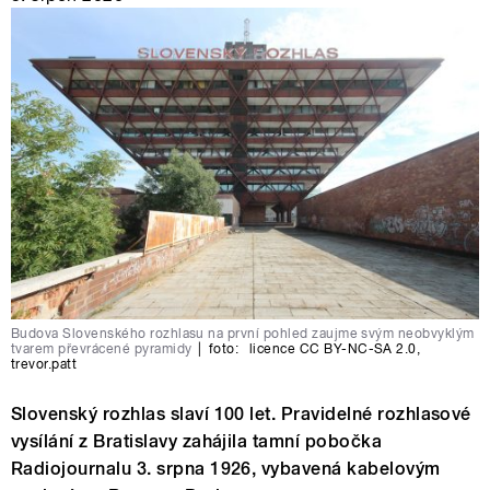
Budova Slovenského rozhlasu na první pohled zaujme svým neobvyklým
tvarem převrácené pyramidy
|
foto:
licence CC BY-NC-SA 2.0
,
trevor.patt
Slovenský rozhlas slaví 100 let. Pravidelné rozhlasové
vysílání z Bratislavy zahájila tamní pobočka
Radiojournalu 3. srpna 1926, vybavená kabelovým