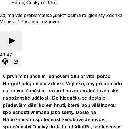
Berný
, Český rozhlas
Zajímá vás problematika „sekt“ očima religionisty Zdeňka
Vojtíška? Pusťte si rozhovor!
49:47
V prvním bilančním lednovém dílu přivítal pořad
Hergot! religionistu Zdeňka Vojtíška, aby při pohledu
na uplynulé měsíce probral pozoruhodné tuzemské
náboženské události. Do hledáčku se dostalo
především dění kolem hnutí, která jsou většinovou
společností vnímána jako sekty. Došlo na
Náboženskou společnost Svědkové Jehovovi,
společenství Ohnivý drak, hnutí AllatRa, společenství