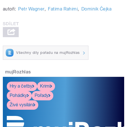
autoři:
Petr Wagner
,
Fatima Rahimi
,
Dominik Čejka
Všechny díly pořadu na mujRozhlas
mujRozhlas
Hry a četby
Krimi
Pohádky
Pořady
Živé vysílání