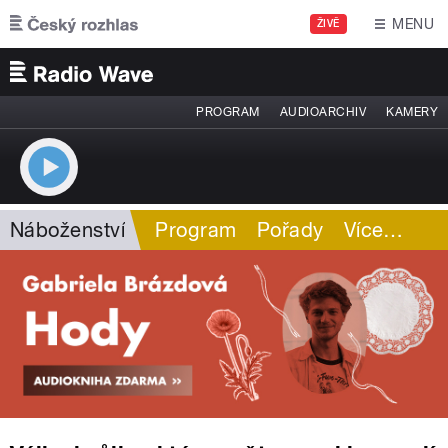
Přejít k hlavnímu obsahu
MENU
ŽIVĚ
PROGRAM
AUDIOARCHIV
KAMERY
Náboženství
Program
Pořady
Více
…