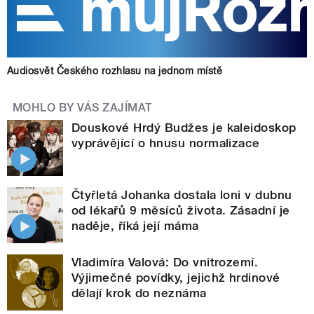
Audiosvět Českého rozhlasu na jednom místě
MOHLO BY VÁS ZAJÍMAT
Douskové Hrdý Budžes je kaleidoskop
vyprávějící o hnusu normalizace
Čtyřletá Johanka dostala loni v dubnu
od lékařů 9 měsíců života. Zásadní je
naděje, říká její máma
Vladimíra Valová: Do vnitrozemí.
Výjimečné povídky, jejichž hrdinové
dělají krok do neznáma