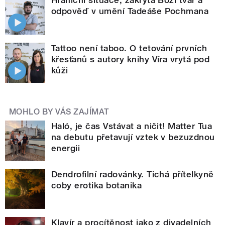
odpověď v umění Tadeáše Pochmana
Tattoo není taboo. O tetování prvních
křesťanů s autory knihy Víra vrytá pod
kůži
MOHLO BY VÁS ZAJÍMAT
Haló, je čas Vstávat a ničit! Matter Tua
na debutu přetavují vztek v bezuzdnou
energii
Dendrofilní radovánky. Tichá přítelkyně
coby erotika botanika
Klavír a procítěnost jako z divadelních