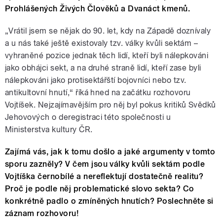
Prohlášených Živých Člověků a Dvanáct kmenů.
„Vrátil jsem se nějak do 90. let, kdy na Západě doznívaly
a u nás také ještě existovaly tzv. války kvůli sektám –
vyhraněné pozice jednak těch lidí, kteří byli nálepkováni
jako obhájci sekt, a na druhé straně lidí, kteří zase byli
nálepkováni jako protisektářští bojovníci nebo tzv.
antikultovní hnutí,“ říká hned na začátku rozhovoru
Vojtíšek. Nejzajímavějším pro něj byl pokus kritiků Svědků
Jehovových o deregistraci této společnosti u
Ministerstva kultury ČR.
Zajímá vás, jak k tomu došlo a jaké argumenty v tomto
sporu zazněly? V čem jsou války kvůli sektám podle
Vojtíška černobílé a nereflektují dostatečně realitu?
Proč je podle něj problematické slovo sekta? Co
konkrétně padlo o zmíněných hnutích? Poslechněte si
záznam rozhovoru!