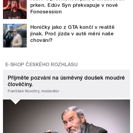
prken. Edúv Syn překvapuje v nové
Fonosession
Honičky jako z GTA končí v realitě
jinak. Proč jízda v autě mění naše
chování?
E-SHOP ČESKÉHO ROZHLASU
Přijměte pozvání na úsměvný doušek moudré
člověčiny.
František Novotný, moderátor