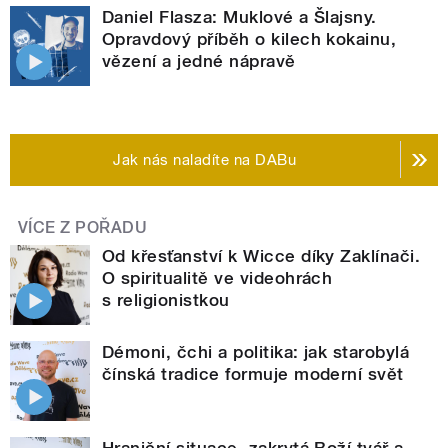
Daniel Flasza: Muklové a Šlajsny.
Opravdový příběh o kilech kokainu,
vězení a jedné nápravě
Jak nás naladíte na DABu
VÍCE Z POŘADU
Od křesťanství k Wicce díky Zaklínači.
O spiritualitě ve videohrách
s religionistkou
Démoni, čchi a politika: jak starobylá
čínská tradice formuje moderní svět
Hraniční situace, zakrytá Boží tvář a