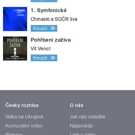
1. Symfonická
Chinaski a SOČR live
Koupit
Pohřbeni zaživa
Vít Vencl
Koupit
Český rozhlas
O nás
Válka na Ukrajině
Jak nás naladíte
Komunální volby
Nápověda
Stanice
Lidé v rádiu