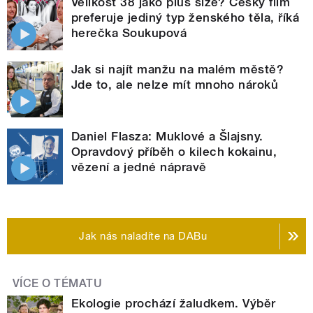
Velikost 38 jako plus size? Český film
preferuje jediný typ ženského těla, říká
herečka Soukupová
Jak si najít manžu na malém městě?
Jde to, ale nelze mít mnoho nároků
Daniel Flasza: Muklové a Šlajsny.
Opravdový příběh o kilech kokainu,
vězení a jedné nápravě
Jak nás naladíte na DABu
VÍCE O TÉMATU
Ekologie prochází žaludkem. Výběr