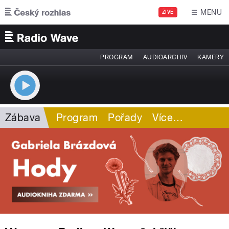
Přejít k hlavnímu obsahu
MENU
ŽIVĚ
PROGRAM
AUDIOARCHIV
KAMERY
Zábava
Program
Pořady
Více
…