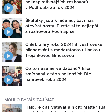
nejinspirativnějších rozhovorů
v Podhoubí za rok 2024
Škatulky jsou k ničemu, baví nás
otevírat hosty. Pusťte si to nejlepší
z rozhovorů Pochlap se
Chléb a hry roku 2024! Silvestrovské
bilancování s moderátorkou Hankou
Trojánkovou Biriczovou
Co to neseme ve džbáně? Elixír
smíchaný z těch nejlepších DIY
nahrávek roku 2024
MOHLO BY VÁS ZAJÍMAT
Haló, je čas Vstávat a ničit! Matter Tua