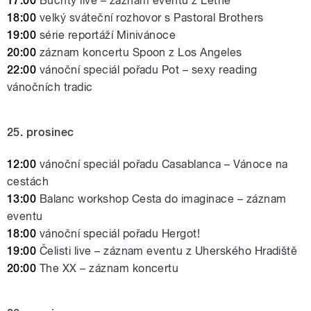
17:00
Buchty live – záznam eventu z Letné
18:00
velký sváteční rozhovor s Pastoral Brothers
19:00
série reportáží Minivánoce
20:00
záznam koncertu Spoon z Los Angeles
22:00
vánoční speciál pořadu Pot – sexy reading
vánočních tradic
25. prosinec
12:00
vánoční speciál pořadu Casablanca – Vánoce na
cestách
13:00
Balanc workshop Cesta do imaginace
–
záznam
eventu
18:00
vánoční speciál pořadu Hergot!
19:00
Čelisti live – záznam eventu z Uherského Hradiště
20:00
The XX – záznam koncertu