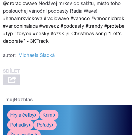
@croradiowave
Nedávej mrkev do salátu, místo toho
poslouchej vánoční podcasty Radia Wave!
#hanamrkvickova
#radiowave
#vanoce
#vanocnidarek
#vanocninalada
#wavecz
#podcasty
#trendy
#protebe
#fyp
#foryou
#cesky
#czsk
♬ Christmas song "Let's
decorate" - 3KTrack
autor:
Michaela Sladká
mujRozhlas
Hry a četby
Krimi
Pohádky
Pořady
Živé vysílání