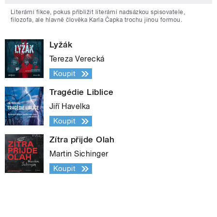
Literární fikce, pokus přiblížit literární nadsázkou spisovatele,
filozofa, ale hlavně člověka Karla Čapka trochu jinou formou.
Lyžák
Tereza Verecká
Koupit
Tragédie Liblice
Jiří Havelka
Koupit
Zítra přijde Olah
Martin Sichinger
Koupit