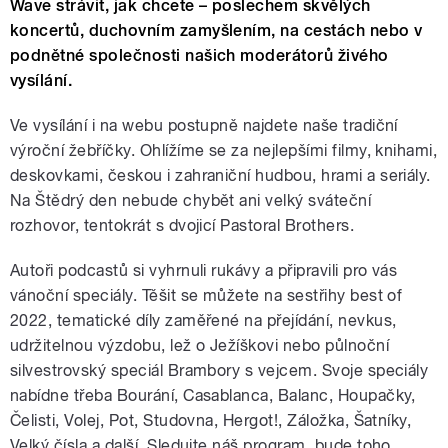
Wave strávit, jak chcete – poslechem skvělých
koncertů, duchovním zamyšlením, na cestách nebo v
podnětné společnosti našich moderátorů živého
vysílání.
Ve vysílání i na webu postupně najdete naše tradiční
výroční žebříčky. Ohlížíme se za nejlepšími filmy, knihami,
deskovkami, českou i zahraniční hudbou, hrami a seriály.
Na Štědrý den nebude chybět ani velký sváteční
rozhovor, tentokrát s dvojicí Pastoral Brothers.
Autoři podcastů si vyhrnuli rukávy a připravili pro vás
vánoční speciály. Těšit se můžete na sestřihy best of
2022, tematické díly zaměřené na přejídání, nevkus,
udržitelnou výzdobu, lež o Ježíškovi nebo půlnoční
silvestrovský speciál Brambory s vejcem. Svoje speciály
nabídne třeba Bourání, Casablanca, Balanc, Houpačky,
Čelisti, Volej, Pot, Studovna, Hergot!, Záložka, Šatníky,
Velký čísla a další. Sledujte náš program, bude toho