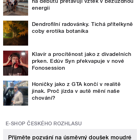
na debutu přetavují vztek v bezuzdnou
energii
Dendrofilní radovánky. Tichá přítelkyně
coby erotika botanika
Klavír a procítěnost jako z divadelních
prken. Edúv Syn překvapuje v nové
Fonosession
Honičky jako z GTA končí v realitě
jinak. Proč jízda v autě mění naše
chování?
E-SHOP ČESKÉHO ROZHLASU
Přijměte pozvání na úsměvný doušek moudré