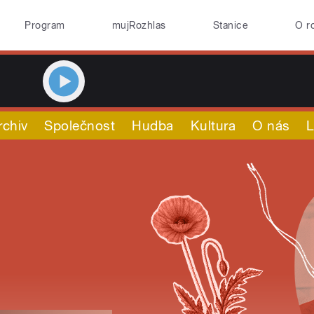
Program
mujRozhlas
Stanice
O r
rchiv
Společnost
Hudba
Kultura
O nás
L