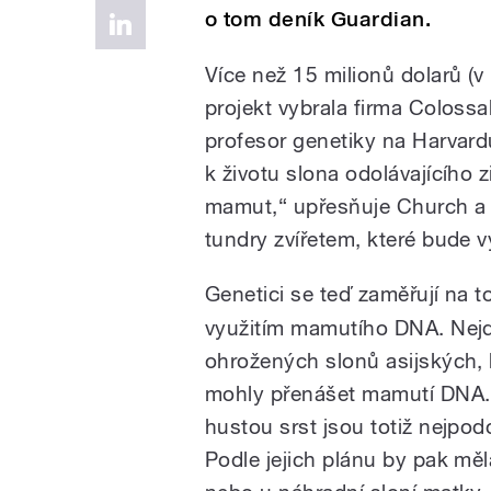
o tom deník Guardian.
Více než 15 milionů dolarů (
projekt vybrala firma Colossa
profesor genetiky na Harvard
k životu slona odolávajícího 
mamut,“ upřesňuje Church a 
tundry zvířetem, které bude v
Genetici se teď zaměřují na to
využitím mamutího DNA. Nejd
ohrožených slonů asijských, 
mohly přenášet mamutí DNA.
hustou srst jsou totiž nejpo
Podle jejich plánu by pak mě