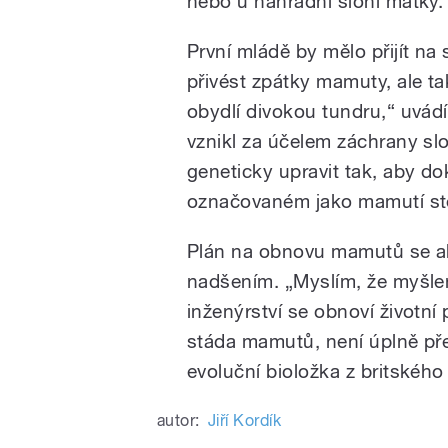
nebo u náhradní sloní matky.
První mládě by mělo přijít na
přivést zpátky mamuty, ale tak
obydlí divokou tundru,“ uvád
vznikl za účelem záchrany slo
geneticky upravit tak, aby do
označovaném jako mamutí st
Plán na obnovu mamutů se al
nadšením. „Myslím, že myšle
inženýrství se obnoví životní
stáda mamutů, není úplně přes
evoluční bioložka z britskéh
autor:
Jiří Kordík