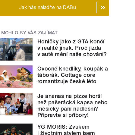
Jak nás naladíte na DABu
MOHLO BY VÁS ZAJÍMAT
Honičky jako z GTA končí
v realitě jinak. Proč jízda
v autě mění naše chování?
Ovocné knedlíky, koupák a
táborák. Cottage core
romantizuje české léto
Je ananas na pizze horší
než pašerácká kapsa nebo
měsíčky paní nadlesní?
Připravte si příbory!
YG MORIS: Zvukem
i životním stylem jsem