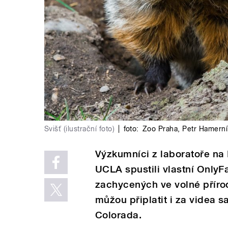
Svišť (ilustrační foto)
|
foto:
Zoo Praha
,
Petr Hamerní
Výzkumníci z laboratoře na 
UCLA spustili vlastní OnlyF
zachycených ve volné přírod
můžou připlatit i za videa s
Colorada.