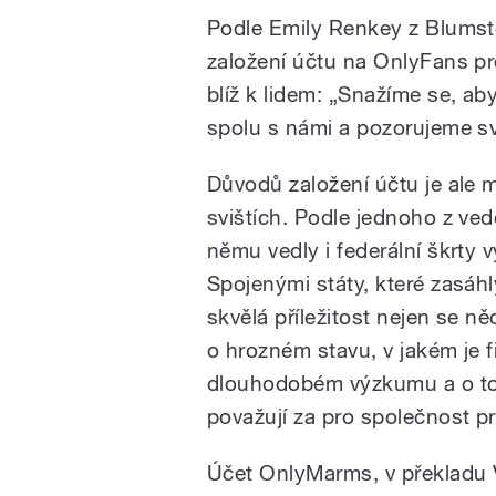
Podle Emily Renkey z Blumst
založení účtu na OnlyFans pro
blíž k lidem: „Snažíme se, aby
spolu s námi a pozorujeme sv
Důvodů založení účtu je ale 
svištích. Podle jednoho z ve
němu vedly i federální škrty
Spojenými státy, které zasáhl
skvělá příležitost nejen se ně
o hrozném stavu, v jakém je f
dlouhodobém výzkumu a o tom,
považují za pro společnost p
Účet OnlyMarms, v překladu V