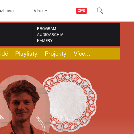
ozhlase
Více
ŽIVĚ
PROGRAM
AUDIOARCHIV
KAMERY
idé
Playlisty
Projekty
Více
…