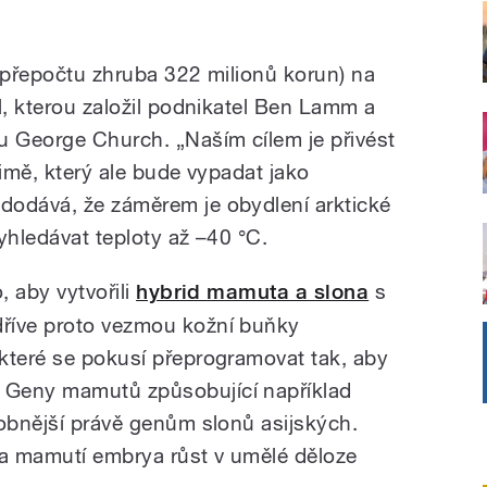
v přepočtu zhruba 322 milionů korun) na
l, kterou založil podnikatel Ben Lamm a
u George Church. „Naším cílem je přivést
zimě, který ale bude vypadat jako
dodává, že záměrem je obydlení arktické
yhledávat teploty až –40 °C.
, aby vytvořili
hybrid mamuta a slona
s
říve proto vezmou kožní buňky
které se pokusí přeprogramovat tak, aby
 Geny mamutů způsobující například
dobnější právě genům slonů asijských.
la mamutí embrya růst v umělé děloze