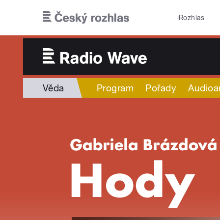
Přejít k hlavnímu obsahu
iRozhlas
Věda
Program
Pořady
Audioa