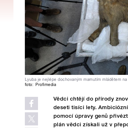
Lyuba je nejlépe dochovaným mamutím mládětem na sv
foto:
Profimedia
Vědci chtějí do přírody zno
deseti tisíci lety. Ambicióz
pomocí úpravy genů přivézt 
plán vědci získali už v přep