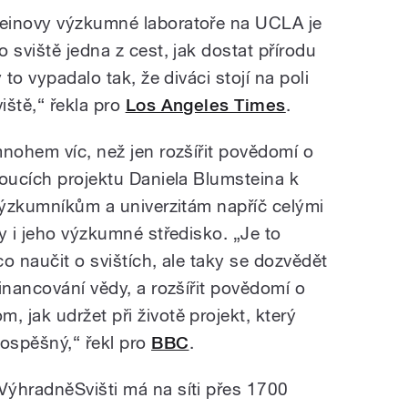
einovy výzkumné laboratoře na UCLA je
 sviště jedna z cest, jak dostat přírodu
 to vypadalo tak, že diváci stojí na poli
iště,“ řekla pro
Los Angeles Times
.
mnohem víc, než jen rozšířit povědomí o
doucích projektu Daniela Blumsteina k
 výzkumníkům a univerzitám napříč celými
y i jeho výzkumné středisko. „Je to
co naučit o svištích, ale taky se dozvědět
inancování vědy, a rozšířit povědomí o
 jak udržet při životě projekt, který
rospěšný,“ řekl pro
BBC
.
ýhradněSvišti má na síti přes 1700