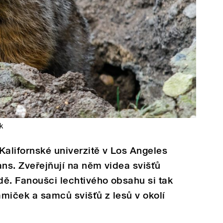
k
Kalifornské univerzitě v Los Angeles
ans. Zveřejňují na něm videa svišťů
ě. Fanoušci lechtivého obsahu si tak
amiček a samců svišťů z lesů v okolí