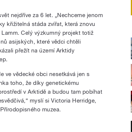
 svět nejdříve za 6 let. „Nechceme jenom
y křižitelná stáda zvířat, která znovu
í Lamm. Celý výzkumný projekt totiž
nů asijských, které vědci chtěli
kázali přežít na území Arktidy
ep.
e ve vědecké obci nesetkává jen s
nka toho, že díky genetickému
 prostředí v Arktidě a budou tam pobíhat
vědčivá,“ myslí si Victoria Herridge,
o Přírodopisného muzea.