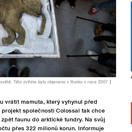
ětě. Tělo zvířete bylo objeveno v Rusku v roce 2007
|
vu vrátit mamuta, který vyhynul před
ní projekt společnosti Colossal tak chce
zpět faunu do arktické tundry. Na svůj
očtu přes 322 milionů korun. Informuje