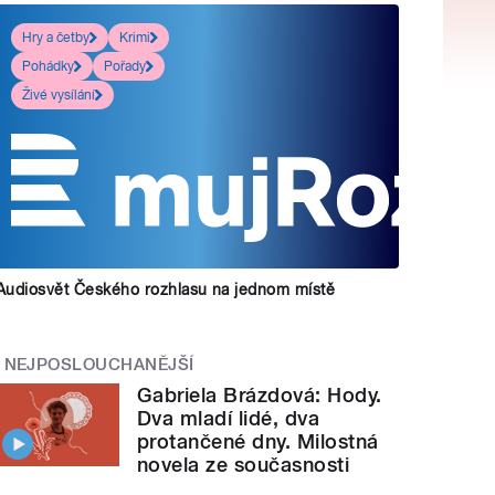
Hry a četby
Krimi
Pohádky
Pořady
Živé vysílání
Audiosvět Českého rozhlasu na jednom místě
NEJPOSLOUCHANĚJŠÍ
Gabriela Brázdová: Hody.
Dva mladí lidé, dva
protančené dny. Milostná
novela ze současnosti