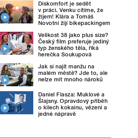
Diskomfort je sedět
v práci. Venku cítíme, že
žijem! Klára a Tomáš
Novotní žijí bikepackingem
Velikost 38 jako plus size?
Český film preferuje jediný
typ ženského těla, říká
herečka Soukupová
Jak si najít manžu na
malém městě? Jde to, ale
nelze mít mnoho nároků
Daniel Flasza: Muklové a
Šlajsny. Opravdový příběh
o kilech kokainu, vězení a
jedné nápravě