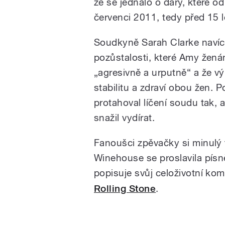
že se jednalo o dary, které od
červenci 2011, tedy před 15 l
Soudkyně Sarah Clarke navíc 
pozůstalosti, které Amy žen
„agresivně a urputně“ a že výr
stabilitu a zdraví obou žen.
protahoval líčení soudu tak, a
snažil vydírat.
Fanoušci zpěvačky si minulý t
Winehouse se proslavila písn
popisuje svůj celoživotní kom
Rolling Stone
.