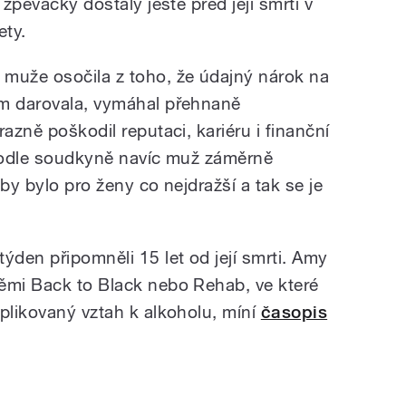
 zpěvačky dostaly ještě před její smrtí v
ety.
muže osočila z toho, že údajný nárok na
ám darovala, vymáhal přehnaně
azně poškodil reputaci, kariéru i finanční
 Podle soudkyně navíc muž záměrně
by bylo pro ženy co nejdražší a tak se je
ýden připomněli 15 let od její smrti. Amy
ěmi Back to Black nebo Rehab, ve které
plikovaný vztah k alkoholu, míní
časopis