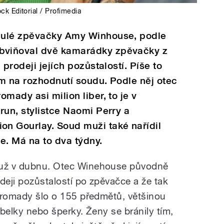
ck Editorial / Profimedia
nulé zpěvačky Amy Winhouse, podle
bviňoval dvě kamarádky zpěvačky z
 prodeji jejích pozůstalostí. Píše to
m na rozhodnutí soudu. Podle něj otec
mady asi milion liber, to je v
run, stylistce Naomi Perry a
n Gourlay. Soud muži také nařídil
e. Má na to dva týdny.
 už v dubnu. Otec Winehouse původně
odeji pozůstalostí po zpěvačce a že tak
ohromady šlo o 155 předmětů, většinou
abelky nebo šperky. Ženy se bránily tím,