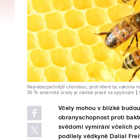
Nejnebezpečnější chorobou, proti které by vakcína mě
35 % americké úrody je závislé právě na opylování
|
Včely mohou v blízké budou
obranyschopnost proti bakt
svědomí vymírání včelích p
podílely vědkyně Dalial Fre