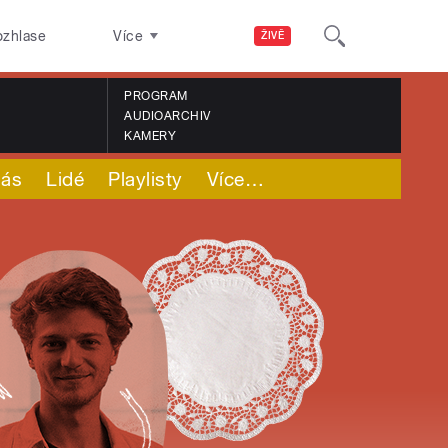
ozhlase
Více
ŽIVĚ
PROGRAM
AUDIOARCHIV
KAMERY
nás
Lidé
Playlisty
Více
…