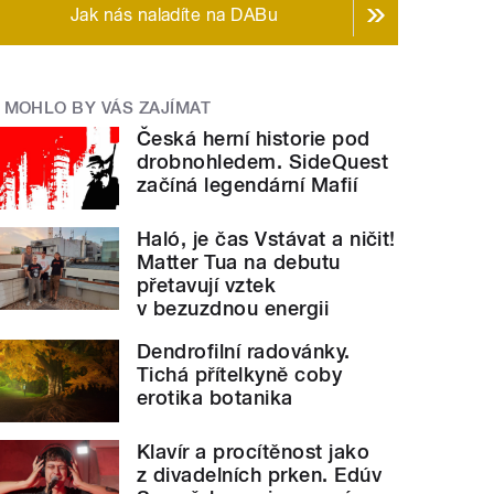
Jak nás naladíte na DABu
MOHLO BY VÁS ZAJÍMAT
Česká herní historie pod
drobnohledem. SideQuest
začíná legendární Mafií
Haló, je čas Vstávat a ničit!
Matter Tua na debutu
přetavují vztek
v bezuzdnou energii
Dendrofilní radovánky.
Tichá přítelkyně coby
erotika botanika
Klavír a procítěnost jako
z divadelních prken. Edúv