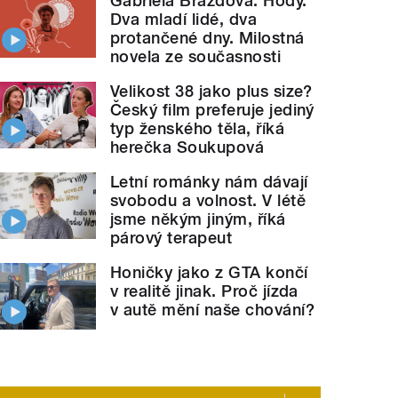
Gabriela Brázdová: Hody.
Dva mladí lidé, dva
protančené dny. Milostná
novela ze současnosti
Velikost 38 jako plus size?
Český film preferuje jediný
typ ženského těla, říká
herečka Soukupová
Letní románky nám dávají
svobodu a volnost. V létě
jsme někým jiným, říká
párový terapeut
Honičky jako z GTA končí
v realitě jinak. Proč jízda
v autě mění naše chování?