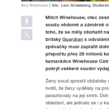
Amy Winehouse
|
foto:
Leon Schadeberg
,
Shuttersto
Mitch Winehouse, otec zes
soudu vědomě a záměrně o
toho, že se měly obohatit na
britský
Guardian
s odvolání
zpěvačky musí zaplatit dohro
přepočtu přes 28 milionů ko
kamarádce Winehouse Catrio
pokrýt veškeré soudní výdaj
Ženy soud zprostil obžaloby
tvrdil, že ženy vydělaly na pr
parazitovaly na její smrti. D
oblečení, ale jednalo se i o k