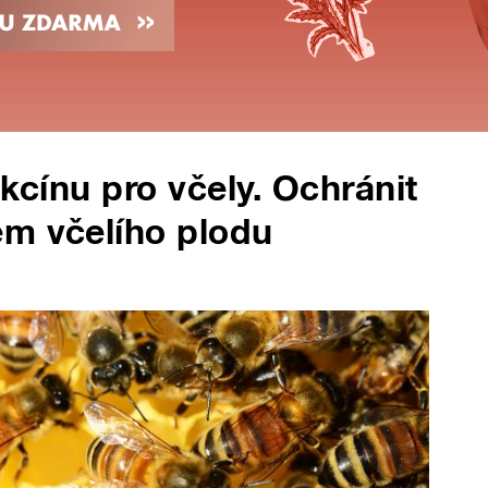
akcínu pro včely. Ochránit
em včelího plodu