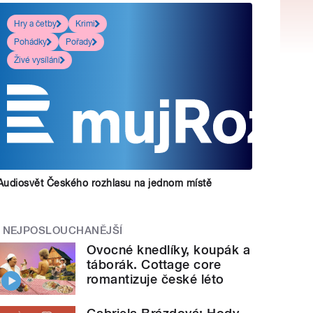
Hry a četby
Krimi
Pohádky
Pořady
Živé vysílání
Audiosvět Českého rozhlasu na jednom místě
NEJPOSLOUCHANĚJŠÍ
Ovocné knedlíky, koupák a
táborák. Cottage core
romantizuje české léto