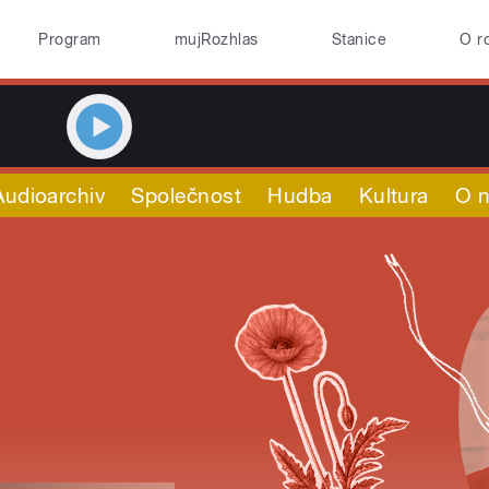
Program
mujRozhlas
Stanice
O r
Audioarchiv
Společnost
Hudba
Kultura
O 