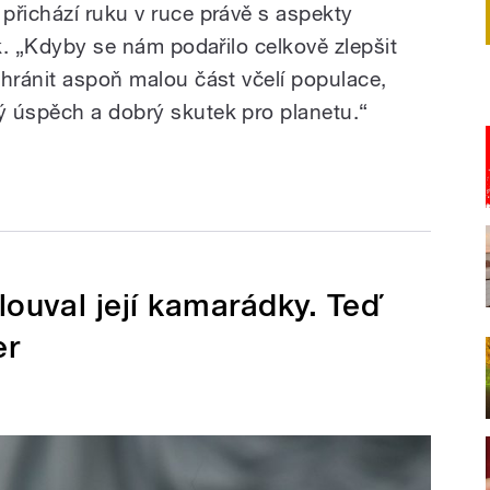
přichází ruku v ruce právě s aspekty
ak. „Kdyby se nám podařilo celkově zlepšit
chránit aspoň malou část včelí populace,
ý úspěch a dobrý skutek pro planetu.“
uval její kamarádky. Teď
er