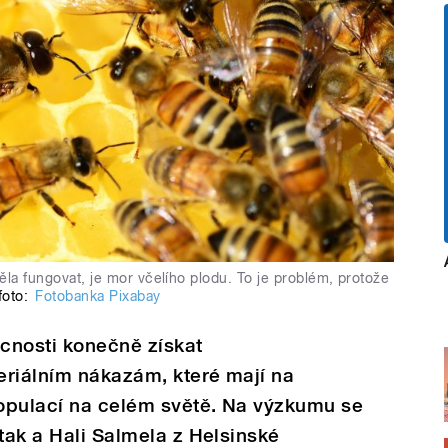
la fungovat, je mor včelího plodu. To je problém, protože
foto:
Fotobanka Pixabay
cnosti konečně získat
eriálním nákazám, které mají na
opulací na celém světě. Na výzkumu se
itak a Hali Salmela z Helsinské