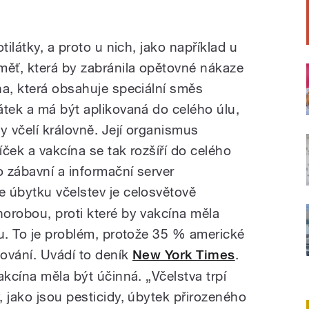
tilátky, a proto u nich, jako například u
měť, která by zabránila opětovné nákaze
na, která obsahuje speciální směs
átek a má být aplikovaná do celého úlu,
 včelí královně. Její organismus
íček a vakcína se tak rozšíří do celého
o zábavní a informační server
e úbytku včelstev je celosvětově
orobou, proti které by vakcína měla
du. To je problém, protože 35 % americké
lování. Uvádí to deník
New York Times
.
akcína měla být účinná. „Včelstva trpí
 jako jsou pesticidy, úbytek přirozeného