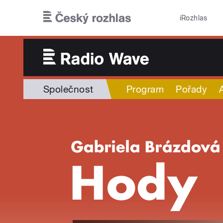
Přejít k hlavnímu obsahu
iRozhlas
Společnost
Program
Pořady