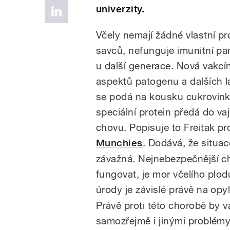
univerzity.
Včely nemají žádné vlastní pro
savců, nefunguje imunitní pa
u další generace. Nová vakcí
aspektů patogenu a dalších l
se podá na kousku cukrovinky
speciální protein předá do vaj
chovu. Popisuje to Freitak pr
Munchies
. Dodává, že situac
závažná. Nejnebezpečnější ch
fungovat, je mor včelího plo
úrody je závislé právě na opy
Právě proti této chorobě by v
samozřejmě i jinými problémy,