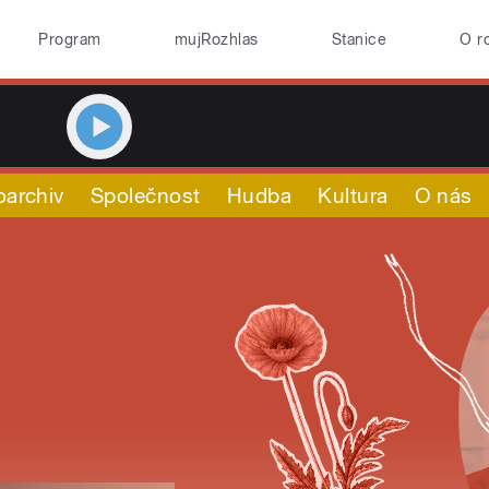
Program
mujRozhlas
Stanice
O r
oarchiv
Společnost
Hudba
Kultura
O nás