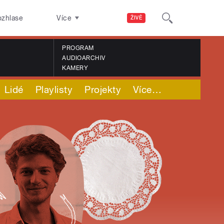
ozhlase
Více
ŽIVĚ
PROGRAM
AUDIOARCHIV
KAMERY
Lidé
Playlisty
Projekty
Více
…