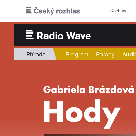
Přejít k hlavnímu obsahu
iRozhlas
Příroda
Program
Pořady
Audi