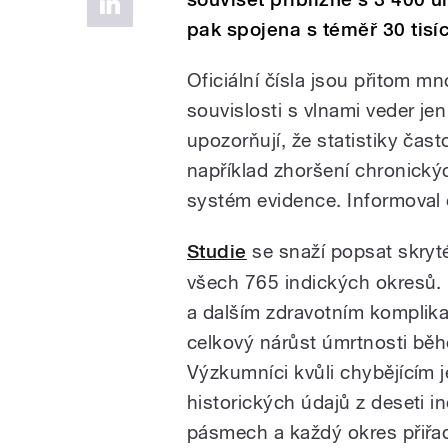
pak spojena s téměř 30 tisí
Oficiální čísla jsou přitom mn
souvislosti s vlnami veder je
upozorňují, že statistiky ča
například zhoršení chronický
systém evidence. Informova
Studie
se snaží popsat skryt
všech 765 indických okresů.
a dalším zdravotním komplika
celkový nárůst úmrtnosti bě
Výzkumníci kvůli chybějícím 
historických údajů z deseti 
pásmech a každý okres přiřad