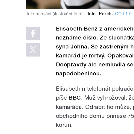
Telefonování (ilustrační foto)
|
foto:
Pexels
,
CC0 1.0
Elisabeth Benz z amerického
neznámé číslo. Ze sluchátka
syna Johna. Se zastřeným hl
kamarád je mrtvý. Opakoval
Doopravdy ale nemluvila se
napodobeninou.
Elisabethin telefonát pokračov
píše
BBC
. Muž vyhrožoval, že
kamaráda. Odradit ho může, 
obchodního domu přinese 7500
korun.