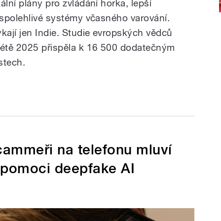
ální plány pro zvládání horka, lepší
a spolehlivé systémy včasného varování.
kají jen Indie. Studie evropských vědců
 létě 2025 přispěla k 16 500 dodatečným
stech.
Scammeři na telefonu mluví
 pomoci deepfake AI