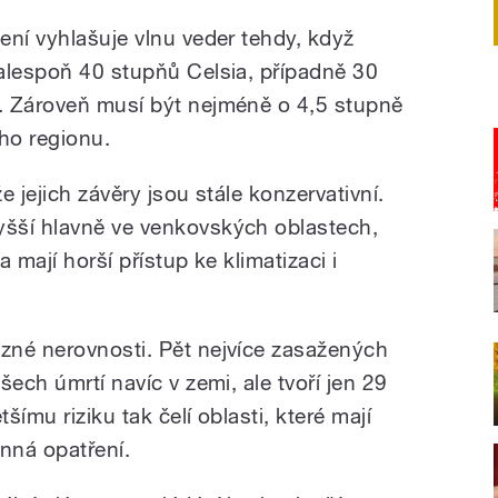
ení vyhlašuje vlnu veder tehdy, když
alespoň 40 stupňů Celsia, případně 30
. Zároveň musí být nejméně o 4,5 stupně
ho regionu.
že jejich závěry jsou stále konzervativní.
šší hlavně ve venkovských oblastech,
a mají horší přístup ke klimatizaci i
zné nerovnosti. Pět nejvíce zasažených
šech úmrtí navíc v zemi, ale tvoří jen 29
ímu riziku tak čelí oblasti, které mají
nná opatření.