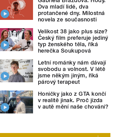
Gabriela Brázdová: Hody.
Dva mladí lidé, dva
protančené dny. Milostná
novela ze současnosti
Velikost 38 jako plus size?
Český film preferuje jediný
typ ženského těla, říká
herečka Soukupová
Letní románky nám dávají
svobodu a volnost. V létě
jsme někým jiným, říká
párový terapeut
Honičky jako z GTA končí
v realitě jinak. Proč jízda
v autě mění naše chování?