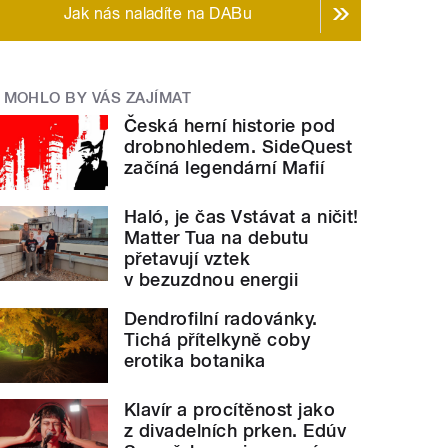
Jak nás naladíte na DABu
MOHLO BY VÁS ZAJÍMAT
Česká herní historie pod
drobnohledem. SideQuest
začíná legendární Mafií
Haló, je čas Vstávat a ničit!
Matter Tua na debutu
přetavují vztek
v bezuzdnou energii
Dendrofilní radovánky.
Tichá přítelkyně coby
erotika botanika
Klavír a procítěnost jako
z divadelních prken. Edúv