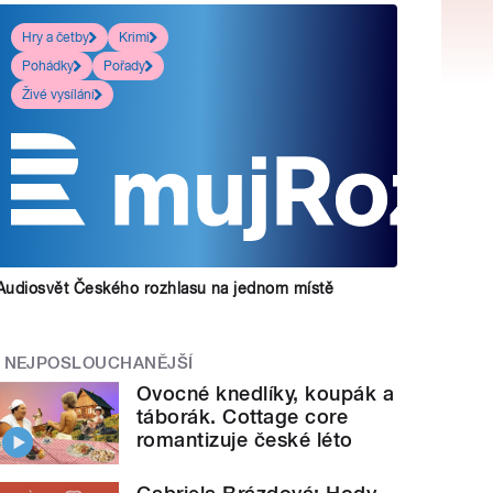
Hry a četby
Krimi
Pohádky
Pořady
Živé vysílání
Audiosvět Českého rozhlasu na jednom místě
NEJPOSLOUCHANĚJŠÍ
Ovocné knedlíky, koupák a
táborák. Cottage core
romantizuje české léto