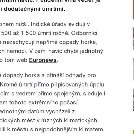
ci dodatečnými úmrtími.
ohem nižší. Indické úřady evidují v
n 500 až 1 500 úmrtí ročně. Odborníci
sto nezachycují nepřímé dopady horka,
ch nemocí. V zemi navíc chybí jednotný
l o tom web
Euronews
.
é dopady horka a přináší odhady pro
 Kromě úmrtí přímo připisovaných úpalu
cím s vedrem přímo spojeným, sleduje i
hem tohoto extrémního počasí.
jednotným datům vycházeli z
indických měst v různých klimatických
ili k městu s nejpodobnějším klimatem.