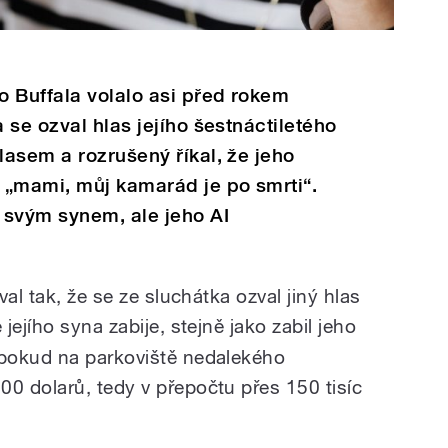
 Buffala volalo asi před rokem
 se ozval hlas jejího šestnáctiletého
asem a rozrušený říkal, že jeho
 „mami, můj kamarád je po smrti“.
 svým synem, ale jeho AI
al tak, že se ze sluchátka ozval jiný hlas
 jejího syna zabije, stejně jako zabil jeho
pokud na parkoviště nedalekého
 dolarů, tedy v přepočtu přes 150 tisíc