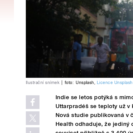
Ilustrační snímek
|
foto:
Unsplash
,
Licence Unsplash
Indie se letos potýká s mi
Uttarpradéš se teploty už v
Nová studie publikovaná v č
Health odhaduje, že jediný 
souviset přibližně s 3 400 ú