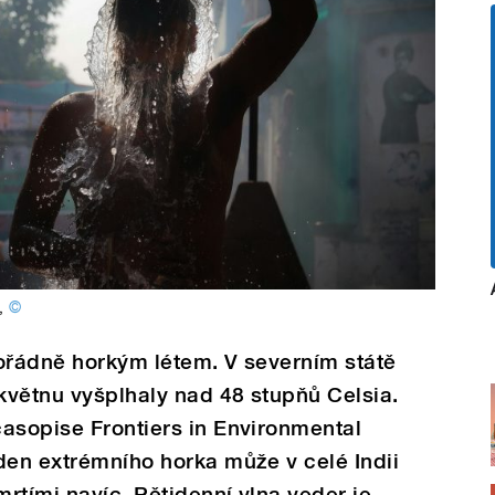
,
©
mořádně horkým létem. V severním státě
 květnu vyšplhaly nad 48 stupňů Celsia.
asopise Frontiers in Environmental
den extrémního horka může v celé Indii
mrtími navíc. Pětidenní vlna veder je