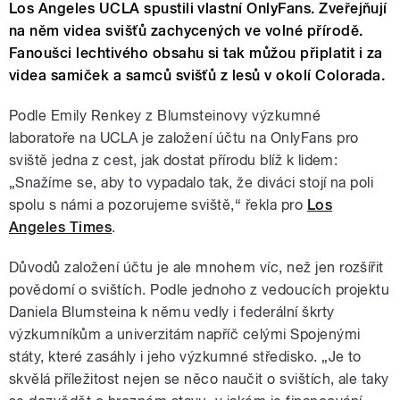
Los Angeles UCLA spustili vlastní OnlyFans. Zveřejňují
na něm videa svišťů zachycených ve volné přírodě.
Fanoušci lechtivého obsahu si tak můžou připlatit i za
videa samiček a samců svišťů z lesů v okolí Colorada.
Podle Emily Renkey z Blumsteinovy výzkumné
laboratoře na UCLA je založení účtu na OnlyFans pro
sviště jedna z cest, jak dostat přírodu blíž k lidem:
„Snažíme se, aby to vypadalo tak, že diváci stojí na poli
spolu s námi a pozorujeme sviště,“ řekla pro
Los
Angeles Times
.
Důvodů založení účtu je ale mnohem víc, než jen rozšířit
povědomí o svištích. Podle jednoho z vedoucích projektu
Daniela Blumsteina k němu vedly i federální škrty
výzkumníkům a univerzitám napříč celými Spojenými
státy, které zasáhly i jeho výzkumné středisko. „Je to
skvělá příležitost nejen se něco naučit o svištích, ale taky