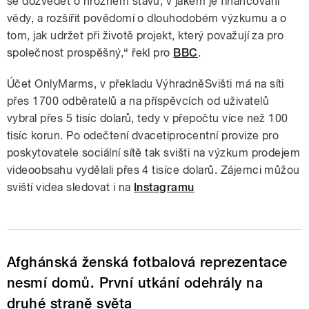
se dozvědět o hrozném stavu, v jakém je financování
vědy, a rozšířit povědomí o dlouhodobém výzkumu a o
tom, jak udržet při životě projekt, který považují za pro
společnost prospěšný,“ řekl pro
BBC
.
Účet OnlyMarms, v překladu VýhradněSvišti má na síti
přes 1700 odběratelů a na příspěvcích od uživatelů
vybral přes 5 tisíc dolarů, tedy v přepočtu více než 100
tisíc korun. Po odečtení dvacetiprocentní provize pro
poskytovatele sociální sítě tak svišti na výzkum prodejem
videoobsahu vydělali přes 4 tisíce dolarů. Zájemci můžou
sviští videa sledovat i na
Instagramu
Afghánská ženská fotbalová reprezentace
nesmí domů. První utkání odehrály na
druhé straně světa