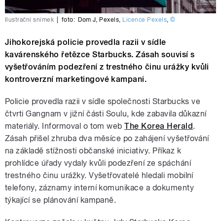
Ilustrační snímek
|
foto:
Dom J
,
Pexels
,
Licence Pexels
,
©
Jihokorejská policie provedla razii v sídle
kavárenského řetězce Starbucks. Zásah souvisí s
vyšetřováním podezření z trestného činu urážky kvůli
kontroverzní marketingové kampani.
Policie provedla razii v sídle společnosti Starbucks ve
čtvrti Gangnam v jižní části Soulu, kde zabavila důkazní
materiály. Informoval o tom web
The Korea Herald
.
Zásah přišel zhruba dva měsíce po zahájení vyšetřování
na základě stížnosti občanské iniciativy. Příkaz k
prohlídce úřady vydaly kvůli podezření ze spáchání
trestného činu urážky. Vyšetřovatelé hledali mobilní
telefony, záznamy interní komunikace a dokumenty
týkající se plánování kampaně.