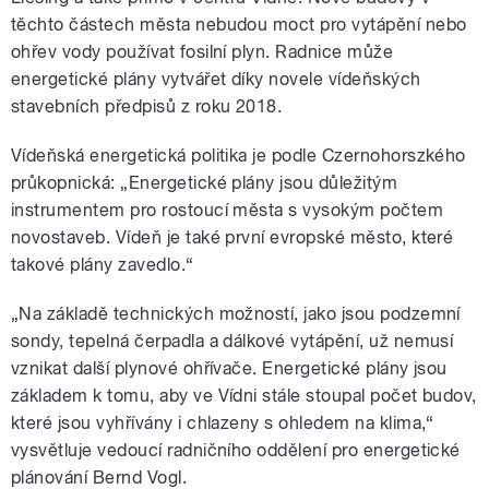
těchto částech města nebudou moct pro vytápění nebo
ohřev vody používat fosilní plyn. Radnice může
energetické plány vytvářet díky novele vídeňských
stavebních předpisů z roku 2018.
Vídeňská energetická politika je podle Czernohorszkého
průkopnická: „Energetické plány jsou důležitým
instrumentem pro rostoucí města s vysokým počtem
novostaveb. Vídeň je také první evropské město, které
takové plány zavedlo.“
„Na základě technických možností, jako jsou podzemní
sondy, tepelná čerpadla a dálkové vytápění, už nemusí
vznikat další plynové ohřívače. Energetické plány jsou
základem k tomu, aby ve Vídni stále stoupal počet budov,
které jsou vyhřívány i chlazeny s ohledem na klima,“
vysvětluje vedoucí radničního oddělení pro energetické
plánování Bernd Vogl.