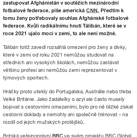
zastupovat Afghánistán v soutěžích mezinárodní
fotbalové federace, píše americká
CNN.
Předtím k
tomu ženy potřebovaly souhlas Afghánské fotbalové
federace. Kvůli radikálnímu hnutí Tálibán, které se v
roce 2021 ujalo moci v zemi, to ale není možné.
Tálibán totiž zavedl rozsáhlá omezení pro ženy a dívky,
které v zemi od roku 2021 nemůžou studovat na
středních ani vysokých školách, nemůžou zastávat
většinu profesí ani nemůžou zemi reprezentovat v
týmových sportech.
Hráčky proto utekly do Portugalska, Austrálie nebo třeba
Velké Británie. Jako žadatelky o azyl ale často musely
bojovat s cestovními omezeními, bylo pro ně těžké získat
cestovní doklady a nemohly ani společně trénovat – na
rozdíl od jejich mužských protějšků.
Britská veřejnoprávní
BBC
ve svém projektu BBC Global