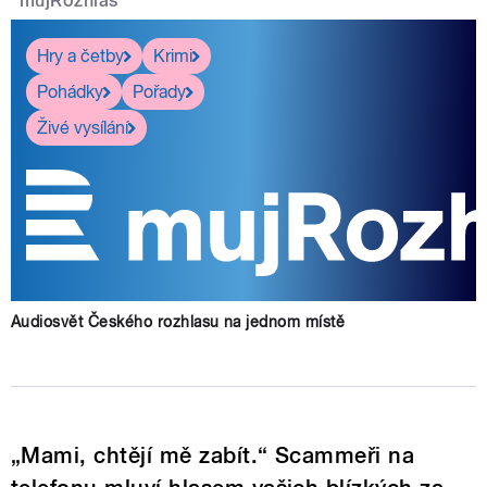
mujRozhlas
Hry a četby
Krimi
Pohádky
Pořady
Živé vysílání
Audiosvět Českého rozhlasu na jednom místě
„Mami, chtějí mě zabít.“ Scammeři na