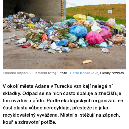
Skládka odpadu (ilustrační foto)
|
foto:
Petra Kopásková
,
Český rozhlas
V okolí města Adana v Turecku vznikají nelegální
skládky. Odpad se na nich často spaluje a znečišťuje
tím ovzduší i půdu. Podle ekologických organizací se
část plastu vůbec nerecykluje, přestože je jako
recyklovatelný vyvážena. Místní si stěžují na zápach,
kouř a zdravotní potíže.