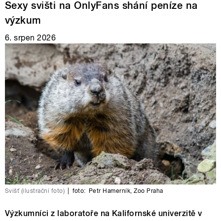
Sexy svišti na OnlyFans shání peníze na
výzkum
6. srpen 2026
Svišť (ilustrační foto)
|
foto:
Petr Hamerník
,
Zoo Praha
Výzkumníci z laboratoře na Kalifornské univerzitě v