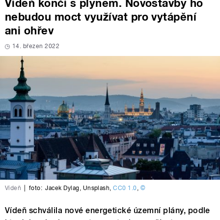
Vídeň končí s plynem. Novostavby ho
nebudou moct využívat pro vytápění
ani ohřev
14. březen 2022
Vídeň
|
foto:
Jacek Dylag
,
Unsplash
,
CC0 1.0
,
©
Vídeň schválila nové energetické územní plány, podle