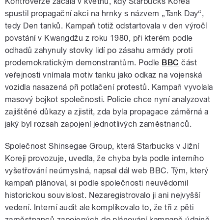
Kontroverze začala v květnu, kdy Starbucks Korea
spustil propagační akci na hrnky s názvem „Tank Day“,
tedy Den tanků. Kampaň totiž odstartovala v den výročí
povstání v Kwangdžu z roku 1980, při kterém podle
odhadů zahynuly stovky lidí po zásahu armády proti
prodemokratickým demonstrantům. Podle
BBC
část
veřejnosti vnímala motiv tanku jako odkaz na vojenská
vozidla nasazená při potlačení protestů. Kampaň vyvolala
masový bojkot společnosti. Policie chce nyní analyzovat
zajištěné důkazy a zjistit, zda byla propagace záměrná a
jaký byl rozsah zapojení jednotlivých zaměstnanců.
Společnost Shinsegae Group, která Starbucks v Jižní
Koreji provozuje, uvedla, že chyba byla podle interního
vyšetřování neúmyslná, napsal dál web BBC. Tým, který
kampaň plánoval, si podle společnosti neuvědomil
historickou souvislost. Nezaregistrovalo ji ani nejvyšší
vedení. Interní audit ale komplikovalo to, že tři z pěti
zaměstnanců zapojených do plánování kampaně údajně