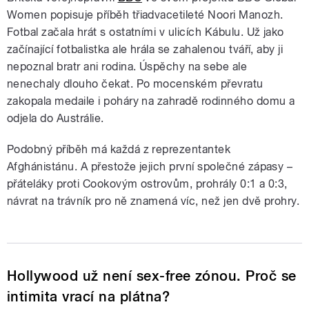
Women popisuje příběh třiadvacetileté Noori Manozh.
Fotbal začala hrát s ostatními v ulicích Kábulu. Už jako
začínající fotbalistka ale hrála se zahalenou tváří, aby ji
nepoznal bratr ani rodina. Úspěchy na sebe ale
nenechaly dlouho čekat. Po mocenském převratu
zakopala medaile i poháry na zahradě rodinného domu a
odjela do Austrálie.
Podobný příběh má každá z reprezentantek
Afghánistánu. A přestože jejich první společné zápasy –
přáteláky proti Cookovým ostrovům, prohrály 0:1 a 0:3,
návrat na trávník pro ně znamená víc, než jen dvě prohry.
Hollywood už není sex-free zónou. Proč se
intimita vrací na plátna?