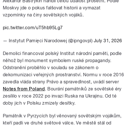
Alexandr Bastrykin nařídil celou událost prošetřit. Podle
Moskvy jde o pokus falšovat historii a vymazat
vzpomínky na činy sovětských vojáků.
pic.twitter.com/uT5hb95Lg7
— Instytut Pamięci Narodowej (@ipngovpl)
July 31, 2026
Demolici financoval polský Institut národní paměti, podle
něhož byl monument symbolem ruské propagandy.
Odstranění proběhlo v souladu se zákonem o
dekomunizaci veřejných prostranství. Normu v roce 2016
zavedla vláda strany Právo a spravedlnost, uvádí server
Notes from Poland
. Bourání památníků ze sovětské éry
zesílilo v roce 2022 po invazi Ruska na Ukrajinu. Od té
doby jich v Polsku zmizely desítky.
Památník v Pyrzycích byl věnovaný sovětským vojákům,
kteří padli ve druhé světové válce. Ve městě stál od