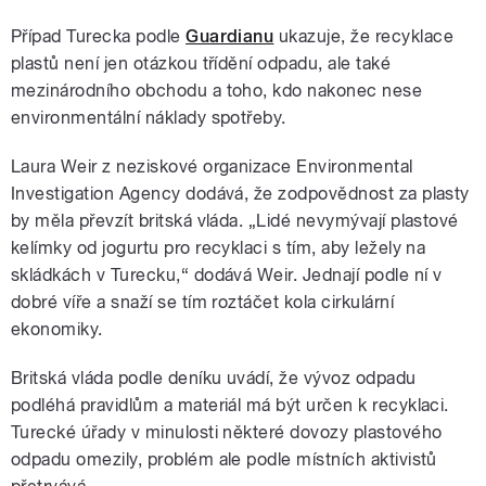
Případ Turecka podle
Guardianu
ukazuje, že recyklace
plastů není jen otázkou třídění odpadu, ale také
mezinárodního obchodu a toho, kdo nakonec nese
environmentální náklady spotřeby.
Laura Weir z neziskové organizace Environmental
Investigation Agency dodává, že zodpovědnost za plasty
by měla převzít britská vláda. „Lidé nevymývají plastové
kelímky od jogurtu pro recyklaci s tím, aby ležely na
skládkách v Turecku,“ dodává Weir. Jednají podle ní v
dobré víře a snaží se tím roztáčet kola cirkulární
ekonomiky.
Britská vláda podle deníku uvádí, že vývoz odpadu
podléhá pravidlům a materiál má být určen k recyklaci.
Turecké úřady v minulosti některé dovozy plastového
odpadu omezily, problém ale podle místních aktivistů