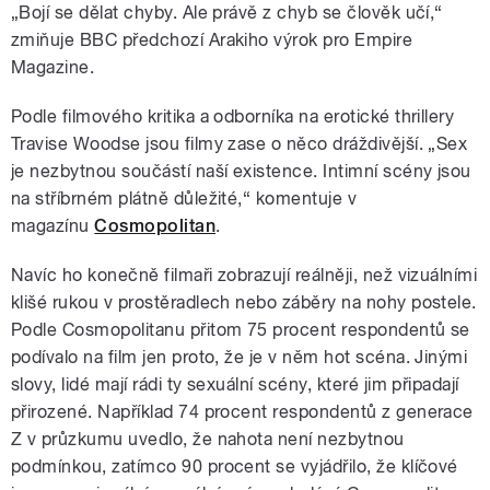
„Bojí se dělat chyby. Ale právě z chyb se člověk učí,“
zmiňuje BBC předchozí Arakiho výrok pro Empire
Magazine.
Podle filmového kritika a odborníka na erotické thrillery
Travise Woodse jsou filmy zase o něco dráždivější. „Sex
je nezbytnou součástí naší existence. Intimní scény jsou
na stříbrném plátně důležité,
“ komentuje v
magazínu
Cosmopolitan
.
Navíc ho konečně filmaři zobrazují reálněji, než vizuálními
klišé rukou v prostěradlech nebo záběry na nohy postele.
Podle Cosmopolitanu přitom 75 procent respondentů se
podívalo na film jen proto, že je v něm hot scéna. Jinými
slovy, lidé mají rádi ty sexuální scény, které jim připadají
přirozené. Například 74 procent respondentů z generace
Z v průzkumu uvedlo, že nahota není nezbytnou
podmínkou, zatímco 90 procent se vyjádřilo, že klíčové