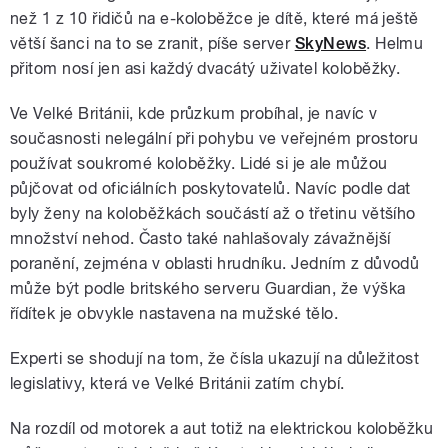
než 1 z 10 řidičů na e-koloběžce je dítě, které má ještě
větší šanci na to se zranit, píše server
SkyNews
. Helmu
přitom nosí jen asi každý dvacátý uživatel koloběžky.
Ve Velké Británii, kde průzkum probíhal, je navíc v
současnosti nelegální při pohybu ve veřejném prostoru
používat soukromé koloběžky. Lidé si je ale můžou
půjčovat od oficiálních poskytovatelů. Navíc podle dat
byly ženy na koloběžkách součástí až o třetinu většího
množství nehod. Často také nahlašovaly závažnější
poranění, zejména v oblasti hrudníku. Jedním z důvodů
může být podle britského serveru Guardian, že výška
řídítek je obvykle nastavena na mužské tělo.
Experti se shodují na tom, že čísla ukazují na důležitost
legislativy, která ve Velké Británii zatím chybí.
Na rozdíl od motorek a aut totiž na elektrickou koloběžku