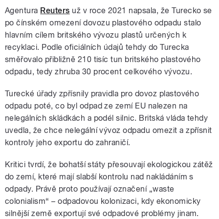
Agentura
Reuters
už v roce 2021 napsala, že Turecko se
po čínském omezení dovozu plastového odpadu stalo
hlavním cílem britského vývozu plastů určených k
recyklaci. Podle oficiálních údajů tehdy do Turecka
směřovalo přibližně 210 tisíc tun britského plastového
odpadu, tedy zhruba 30 procent celkového vývozu.
Turecké úřady zpřísnily pravidla pro dovoz plastového
odpadu poté, co byl odpad ze zemí EU nalezen na
nelegálních skládkách a podél silnic. Britská vláda tehdy
uvedla, že chce nelegální vývoz odpadu omezit a zpřísnit
kontroly jeho exportu do zahraničí.
Kritici tvrdí, že bohatší státy přesouvají ekologickou zátěž
do zemí, které mají slabší kontrolu nad nakládáním s
odpady. Právě proto používají označení „waste
colonialism“ – odpadovou kolonizaci, kdy ekonomicky
silnější země exportují své odpadové problémy jinam.