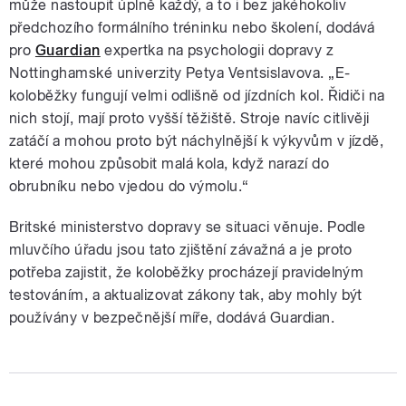
může nastoupit úplně každý, a to i bez jakéhokoliv
předchozího formálního tréninku nebo školení, dodává
pro
Guardian
expertka na psychologii dopravy z
Nottinghamské univerzity Petya Ventsislavova. „E-
koloběžky fungují velmi odlišně od jízdních kol. Řidiči na
nich stojí, mají proto vyšší těžiště. Stroje navíc citlivěji
zatáčí a mohou proto být náchylnější k výkyvům v jízdě,
které mohou způsobit malá kola, když narazí do
obrubníku nebo vjedou do výmolu.“
Britské ministerstvo dopravy se situaci věnuje. Podle
mluvčího úřadu jsou tato zjištění závažná a je proto
potřeba zajistit, že koloběžky procházejí pravidelným
testováním, a aktualizovat zákony tak, aby mohly být
používány v bezpečnější míře, dodává Guardian.