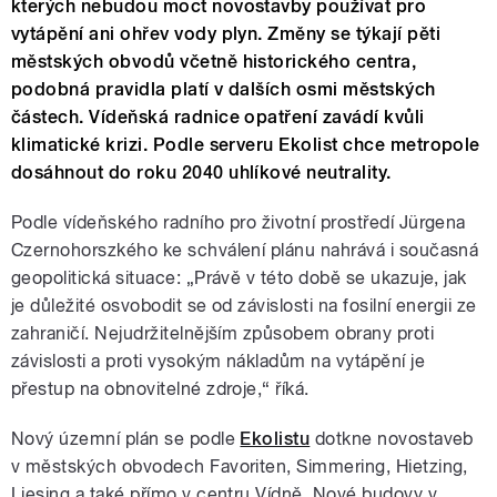
kterých nebudou moct novostavby používat pro
vytápění ani ohřev vody plyn. Změny se týkají pěti
městských obvodů včetně historického centra,
podobná pravidla platí v dalších osmi městských
částech. Vídeňská radnice opatření zavádí kvůli
klimatické krizi. Podle serveru Ekolist chce metropole
dosáhnout do roku 2040 uhlíkové neutrality.
Podle vídeňského radního pro životní prostředí Jürgena
Czernohorszkého ke schválení plánu nahrává i současná
geopolitická situace: „Právě v této době se ukazuje, jak
je důležité osvobodit se od závislosti na fosilní energii ze
zahraničí. Nejudržitelnějším způsobem obrany proti
závislosti a proti vysokým nákladům na vytápění je
přestup na obnovitelné zdroje,“ říká.
Nový územní plán se podle
Ekolistu
dotkne novostaveb
v městských obvodech Favoriten, Simmering, Hietzing,
Liesing a také přímo v centru Vídně. Nové budovy v