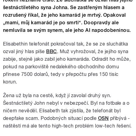
šestnáctiletého syna Johna. Se zastřeným hlasem a
rozrušený říkal, že jeho kamarád je mrtvý. Opakoval
„mami, můj kamarád je po smrti“. Doopravdy ale
nemluvila se svým synem, ale jeho AI napodobeninou.
Elisabethin telefonát pokračoval tak, že se ze sluchátka
ozval jiný hlas píše
BBC
. Muž vyhrožoval, že jejího syna
zabije, stejně jako zabil jeho kamaráda. Odradit ho může,
pokud na parkoviště nedalekého obchodního domu
přinese 7500 dolarů, tedy v přepočtu přes 150 tisíc
korun.
Žena už byla na cestě, když jí zavolal druhý syn.
Šestnáctiletý John nebyl v nebezpečí. Byl na fotbale a o
ničem nevěděl. Elisabeth tak zjistila, že telefonát byl
deepfake scam. Podobných situací podle
OSN
přibývá -
naštěstí má ale tento high-tech problém low-tech řešení.