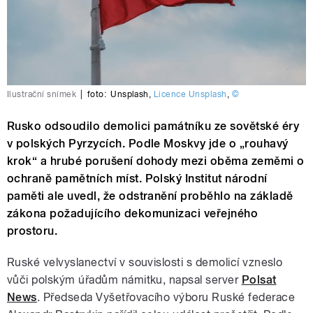
Ilustrační snímek
|
foto:
Unsplash
,
Licence Unsplash
,
©
Rusko odsoudilo demolici památníku ze sovětské éry
v polských Pyrzycích. Podle Moskvy jde o „rouhavý
krok“ a hrubé porušení dohody mezi oběma zeměmi o
ochraně pamětních míst. Polský Institut národní
paměti ale uvedl, že odstranění proběhlo na základě
zákona požadujícího dekomunizaci veřejného
prostoru.
Ruské velvyslanectví v souvislosti s demolicí vzneslo
vůči polským úřadům námitku, napsal server
Polsat
News
. Předseda Vyšetřovacího výboru Ruské federace