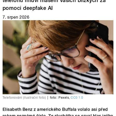
telefonu mluví hlasem vašich blízkých za
pomoci deepfake AI
7. srpen 2026
Telefonování (ilustrační foto)
|
foto:
Pexels
,
CC0 1.0
Elisabeth Benz z amerického Buffala volalo asi před
rokem neznámé číslo. Ze sluchátka se ozval hlas jejího