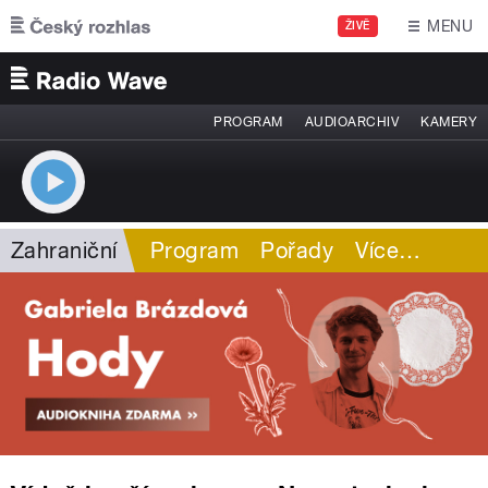
Přejít k hlavnímu obsahu
MENU
ŽIVĚ
PROGRAM
AUDIOARCHIV
KAMERY
Zahraniční
Program
Pořady
Více
…