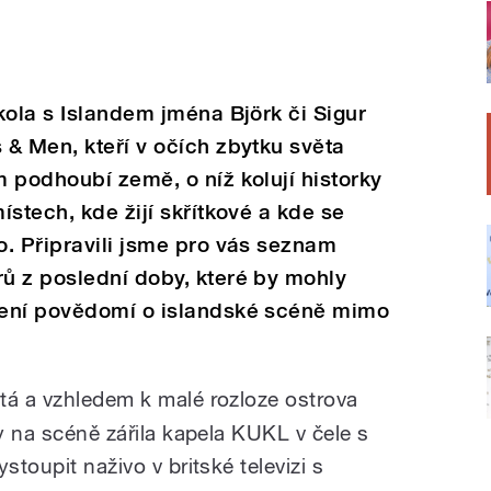
kola s Islandem jména Björk či Sigur
& Men, kteří v očích zbytku světa
 podhoubí země, o níž kolují historky
stech, kde žijí skřítkové a kde se
. Připravili jsme pro vás seznam
ů z poslední doby, které by mohly
ření povědomí o islandské scéně mimo
tá a vzhledem k malé rozloze ostrova
dy na scéně zářila kapela KUKL v čele s
stoupit naživo v britské televizi s