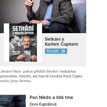
Setkání s
Karlem Čapkem
Koupit
Literární fikce, pokus přiblížit literární nadsázkou
spisovatele, filozofa, ale hlavně člověka Karla Čapka
trochu jinou formou.
Pan Nikdo a bílá tma
Dora Kaprálová