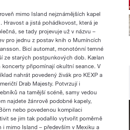
ároveň mimo Island nejznámějších kapel
. Hravost a jistá pohádkovost, která je
ečná, se tady projevuje už v názvu –
ev pro jednu z postav knih o Mumíncích
 Jansson. Bicí automat, monotónní temné
pší ze starých postpunkových dob. Kælan
ch koncerty připomínají okultní seance. V
příklad nahrát povedený živák pro KEXP a
meričtí Drab Majesty. Potvrzují i
debníků na tamější scéně, samy vedou
ém najdete žánrově podobné kapely,
 Börn nebo povedenou kompilaci
ivit se jim tak podařilo vytvořit poměrně
h i mimo Island – především v Mexiku a