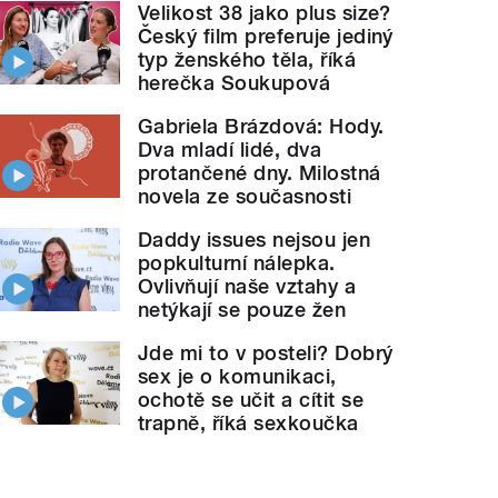
Velikost 38 jako plus size?
Český film preferuje jediný
typ ženského těla, říká
herečka Soukupová
Gabriela Brázdová: Hody.
Dva mladí lidé, dva
protančené dny. Milostná
novela ze současnosti
Daddy issues nejsou jen
popkulturní nálepka.
Ovlivňují naše vztahy a
netýkají se pouze žen
Jde mi to v posteli? Dobrý
sex je o komunikaci,
ochotě se učit a cítit se
trapně, říká sexkoučka