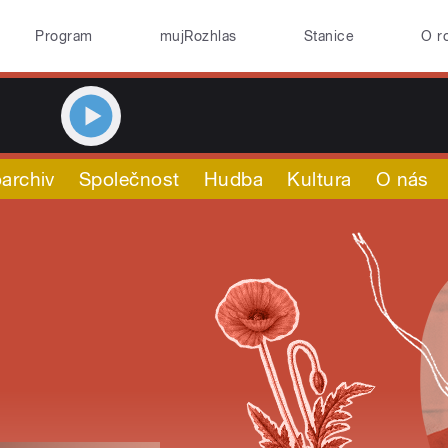
Program
mujRozhlas
Stanice
O r
archiv
Společnost
Hudba
Kultura
O nás