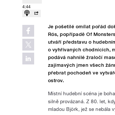
4:44
Je pošetilé omílat pořád do
Rós, popřípadě Of Monsters 
utváří představu o hudebním
o vyhřívaných chodnících, mí
podává nahnilé žraločí maso
zajímavých jmen všech žánr
přebrat pochodeň ve vytvá
ostrov.
Místní hudební scéna je boha
silně provázaná. Z 80. let, k
mladou Björk, jež se nebála vy