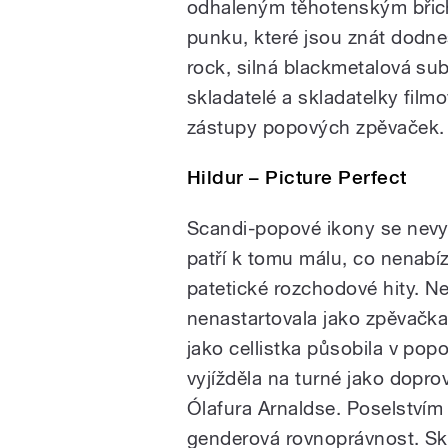
odhaleným těhotenským břiche
punku, které jsou znát dodne
rock, silná blackmetalová sub
skladatelé a skladatelky film
zástupy popových zpěvaček.
Hildur – Picture Perfect
Scandi-popové ikony se nevyh
patří k tomu málu, co nenabíz
patetické rozchodové hity. Ne
nenastartovala jako zpěvačka
jako cellistka působila v po
vyjížděla na turné jako dopro
Ólafura Arnaldse. Poselstvím 
genderová rovnoprávnost. Skl