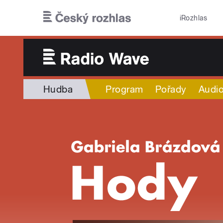
Přejít k hlavnímu obsahu
iRozhlas
Hudba
Program
Pořady
Audio