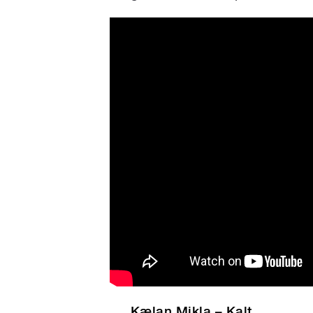
Hildur - Picture Perfect (off
Kælan Mikla
–
Kalt