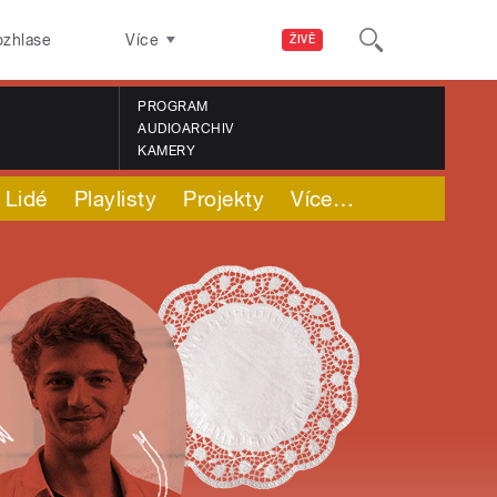
ozhlase
Více
ŽIVĚ
PROGRAM
AUDIOARCHIV
KAMERY
Lidé
Playlisty
Projekty
Více
…