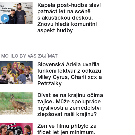
Kapela post-hudba slaví
patnáct let na scéně
s akustickou deskou.
Znovu hledá komunitní
aspekt hudby
MOHLO BY VÁS ZAJÍMAT
Slovenská Adéla uvařila
funkční lektvar z odkazu
Miley Cyrus, Charli xcx a
Petržalky
Dívat se na krajinu očima
zajíce. Může spolupráce
myslivosti a zemědělství
zlepšovat naši krajinu?
Žen ve filmu přibylo za
třicet let jen minimum.