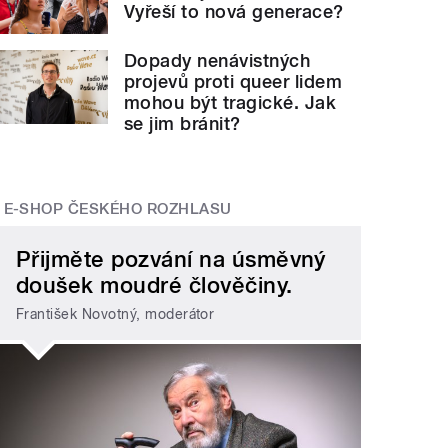
Vyřeší to nová generace?
Dopady nenávistných
projevů proti queer lidem
mohou být tragické. Jak
se jim bránit?
E-SHOP ČESKÉHO ROZHLASU
Přijměte pozvání na úsměvný
doušek moudré člověčiny.
František Novotný, moderátor