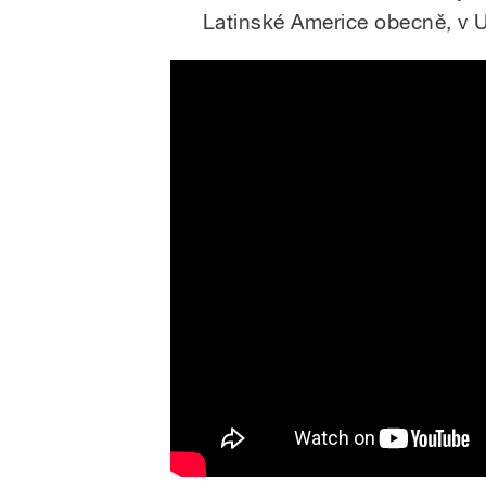
Latinské Americe obecně, v
Kælan Mikla - Kalt