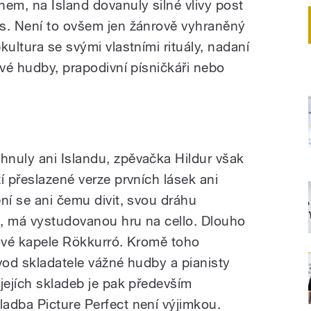
m, na Island dovanuly silné vlivy post
s. Není to ovšem jen žánrově vyhraněný
kultura se svými vlastními rituály, nadaní
ové hudby, prapodivní písničkáři nebo
nuly ani Islandu, zpěvačka Hildur však
í přeslazené verze prvních lásek ani
ní se ani čemu divit, svou dráhu
, má vystudovanou hru na cello. Dlouho
pové kapele Rökkurró. Kromě toho
vod skladatele vážné hudby a pianisty
jejích skladeb je pak především
adba Picture Perfect není výjimkou.