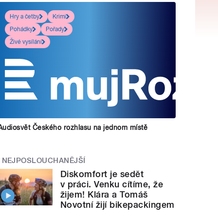
Hry a četby
Krimi
Pohádky
Pořady
Živé vysílání
Audiosvět Českého rozhlasu na jednom místě
NEJPOSLOUCHANĚJŠÍ
Diskomfort je sedět
v práci. Venku cítíme, že
žijem! Klára a Tomáš
Novotní žijí bikepackingem