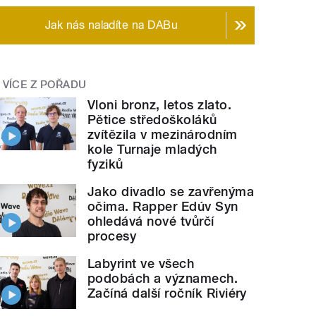
Jak nás naladíte na DABu
VÍCE Z POŘADU
Vloni bronz, letos zlato.
Pětice středoškoláků
zvítězila v mezinárodním
kole Turnaje mladých
fyziků
Jako divadlo se zavřenýma
očima. Rapper Edúv Syn
ohledává nové tvůrčí
procesy
Labyrint ve všech
podobách a významech.
Začíná další ročník Riviéry