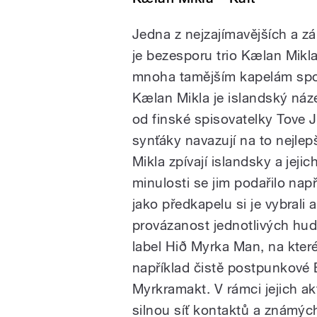
Jedna z nejzajímavějších a z
je bezesporu trio Kælan Mikla
mnoha tamějším kapelám spol
Kælan Mikla je islandský náz
od finské spisovatelky Tove
synťáky navazují na to nejle
Mikla zpívají islandsky a jeji
minulosti se jim podařilo na
jako předkapelu si je vybrali a
provázanost jednotlivých hu
label Hið Myrka Man, na kter
například čistě postpunkové
Myrkramakt. V rámci jejich akt
silnou síť kontaktů a známýc