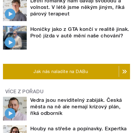
Letní románky nám dávají svobodu a
volnost. V létě jsme někým jiným, říká
párový terapeut
Honičky jako z GTA končí v realitě jinak.
Proč jízda v autě mění naše chování?
Jak nás naladíte na DABu
VÍCE Z POŘADU
Vedra jsou neviditelný zabiják. Česká
města na ně ale nemají krizový plán,
říká odborník
Houby na střeše a popínavky. Expertka