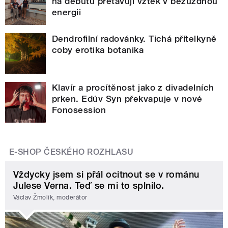
na debutu přetavují vztek v bezuzdnou
energii
Dendrofilní radovánky. Tichá přítelkyně
coby erotika botanika
Klavír a procítěnost jako z divadelních
prken. Edúv Syn překvapuje v nové
Fonosession
E-SHOP ČESKÉHO ROZHLASU
Vždycky jsem si přál ocitnout se v románu
Julese Verna. Teď se mi to splnilo.
Václav Žmolík, moderátor