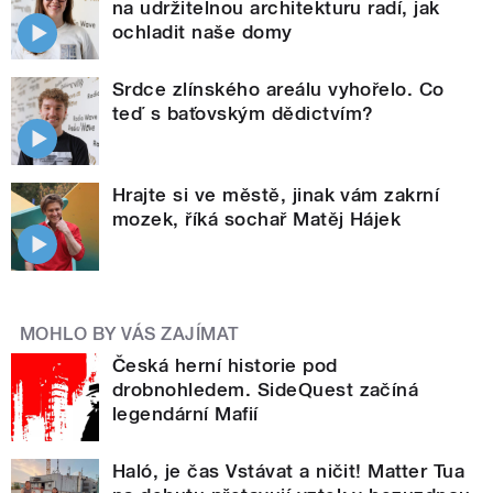
na udržitelnou architekturu radí, jak
ochladit naše domy
Srdce zlínského areálu vyhořelo. Co
teď s baťovským dědictvím?
Hrajte si ve městě, jinak vám zakrní
mozek, říká sochař Matěj Hájek
MOHLO BY VÁS ZAJÍMAT
Česká herní historie pod
drobnohledem. SideQuest začíná
legendární Mafií
Haló, je čas Vstávat a ničit! Matter Tua