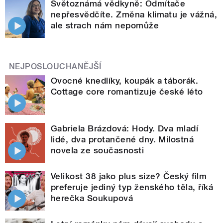
Světoznámá vědkyně: Odmítače
nepřesvědčíte. Změna klimatu je vážná,
ale strach nám nepomůže
NEJPOSLOUCHANĚJŠÍ
Ovocné knedlíky, koupák a táborák.
Cottage core romantizuje české léto
Gabriela Brázdová: Hody. Dva mladí
lidé, dva protančené dny. Milostná
novela ze současnosti
Velikost 38 jako plus size? Český film
preferuje jediný typ ženského těla, říká
herečka Soukupová