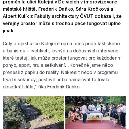
proměnila ulici Kolejní v Dejvicích v improvizované
městské hřiště. Frederik Daňko, Sára Kročková a
Albert Kulík z Fakulty architektury ČVUT dokázali, že
veřejný prostor může s trochou péče fungovat úplně
jinak.
Celý projekt ulice Kolejní stojí na principech taktického
urbanismu – rychlých, levných a dočasných intervencí,
které testují, jak může prostor fungovat pro každodenní
pohyb, sport, hru a setkávání. „Konečně jsme něco
přenesli z papíru do reality. Nakreslit něco v programu
trvá tři sekundy, postavit nebo namalovat to trvalo
desetkrát déle," říká Frederik Daňko.