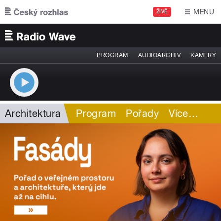
Přejít k hlavnímu obsahu
MENU
ŽIVĚ
PROGRAM
AUDIOARCHIV
KAMERY
Architektura
Program
Pořady
Více
…