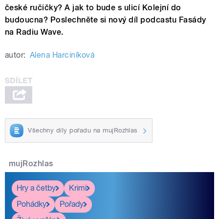
české ručičky? A jak to bude s ulicí Kolejní do
budoucna? Poslechněte si nový díl podcastu Fasády
na Radiu Wave.
autor:
Alena Harciníková
Všechny díly pořadu na mujRozhlas
mujRozhlas
Hry a četby
Krimi
Pohádky
Pořady