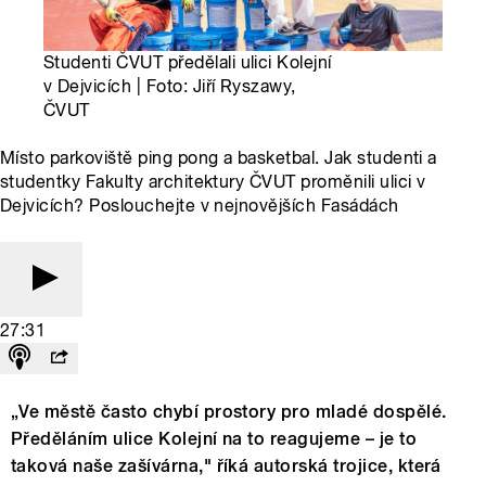
Studenti ČVUT předělali ulici Kolejní
v Dejvicích | Foto: Jiří Ryszawy,
ČVUT
Místo parkoviště ping pong a basketbal. Jak studenti a
studentky Fakulty architektury ČVUT proměnili ulici v
Dejvicích? Poslouchejte v nejnovějších Fasádách
27:31
„Ve městě často chybí prostory pro mladé dospělé.
Předěláním ulice Kolejní na to reagujeme – je to
taková naše zašívárna," říká autorská trojice, která