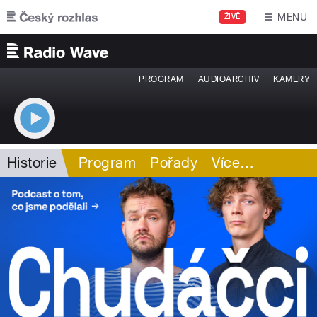
Přejít k hlavnímu obsahu
MENU
ŽIVĚ
PROGRAM
AUDIOARCHIV
KAMERY
Historie
Program
Pořady
Více
…