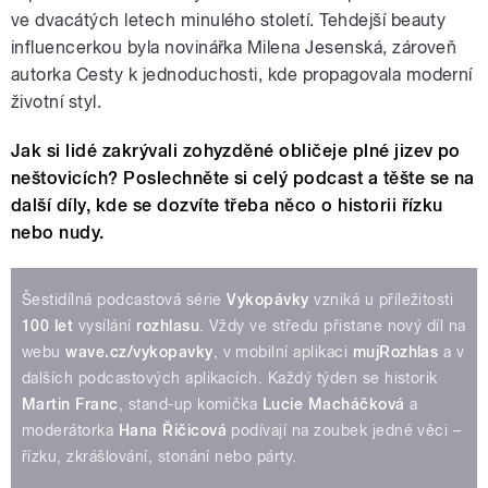
ve dvacátých letech minulého století. Tehdejší beauty
influencerkou byla novinářka Milena Jesenská, zároveň
autorka Cesty k jednoduchosti, kde propagovala moderní
životní styl.
Jak si lidé zakrývali zohyzděné obličeje plné jizev po
neštovicích? Poslechněte si celý podcast a těšte se na
další díly, kde se dozvíte třeba něco o historii řízku
nebo nudy.
Šestidílná podcastová série
Vykopávky
vzniká u příležitosti
100 let
vysílání
rozhlasu
. Vždy ve středu přistane nový díl na
webu
wave.cz/vykopavky
, v mobilní aplikaci
mujRozhlas
a v
dalších podcastových aplikacích. Každý týden se historik
Martin Franc
, stand-up komička
Lucie Macháčková
a
moderátorka
Hana Řičicová
podívají na zoubek jedné věci –
řízku, zkrášlování, stonání nebo párty.