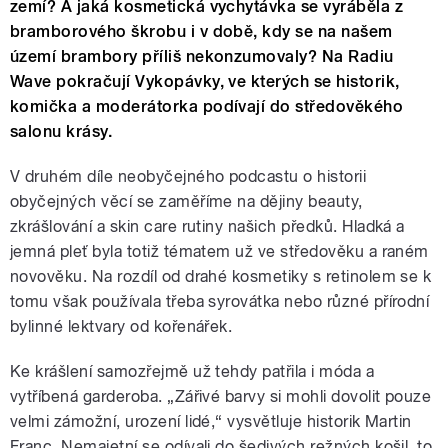
zemí? A jaká kosmetická vychytávka se vyráběla z
bramborového škrobu i v době, kdy se na našem
území brambory příliš nekonzumovaly? Na Radiu
Wave pokračují Vykopávky, ve kterých se historik,
komička a moderátorka podívají do středověkého
salonu krásy.
V druhém díle neobyčejného podcastu o historii
obyčejných věcí se zaměříme na dějiny beauty,
zkrášlování a skin care rutiny našich předků. Hladká a
jemná pleť byla totiž tématem už ve středověku a raném
novověku. Na rozdíl od drahé kosmetiky s retinolem se k
tomu však používala třeba syrovátka nebo různé přírodní
bylinné lektvary od kořenářek.
Ke krášlení samozřejmě už tehdy patřila i móda a
vytříbená garderoba. „Zářivé barvy si mohli dovolit pouze
velmi zámožní, urození lidé,“ vysvětluje historik Martin
Franc. Nemajetní se odívali do šedivých režných košil, to