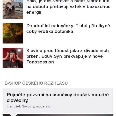
Haló, je čas Vstávat a ničit! Matter Tua
na debutu přetavují vztek v bezuzdnou
energii
Dendrofilní radovánky. Tichá přítelkyně
coby erotika botanika
Klavír a procítěnost jako z divadelních
prken. Edúv Syn překvapuje v nové
Fonosession
E-SHOP ČESKÉHO ROZHLASU
Přijměte pozvání na úsměvný doušek moudré
člověčiny.
František Novotný, moderátor