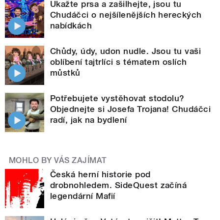
Ukažte prsa a zašilhejte, jsou tu
Chudáčci o nejšílenějších hereckých
nabídkách
Chůdy, údy, udon nudle. Jsou tu vaši
oblíbení tajtrlíci s tématem oslích
můstků
Potřebujete vystěhovat stodolu?
Objednejte si Josefa Trojana! Chudáčci
radí, jak na bydlení
MOHLO BY VÁS ZAJÍMAT
Česká herní historie pod
drobnohledem. SideQuest začíná
legendární Mafií