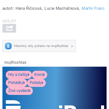
autoři:
Hana Řičicová
,
Lucie Macháčková
,
Martin Franc
Všechny díly pořadu na mujRozhlas
mujRozhlas
Hry a četby
Krimi
Pohádky
Pořady
Živé vysílání