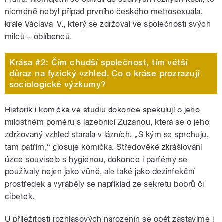
nicméně nebyl případ prvního českého metrosexuála,
krále Václava IV., který se zdržoval ve společnosti svých
milců – oblíbenců.
Krása #2: Čím chudší společnost, tím větší
důraz na fyzický vzhled. Co o kráse prozrazují
sociologické výzkumy?
Historik i komička ve studiu dokonce spekulují o jeho
milostném poměru s lazebnicí Zuzanou, která se o jeho
zdržovaný vzhled starala v lázních. „S kým se sprchuju,
tam patřím,“ glosuje komička. Středověké zkrášlování
úzce souviselo s hygienou, dokonce i parfémy se
používaly nejen jako vůně, ale také jako dezinfekční
prostředek a vyráběly se například ze sekretu bobrů či
cibetek.
U příležitosti rozhlasových narozenin se opět zastavíme i