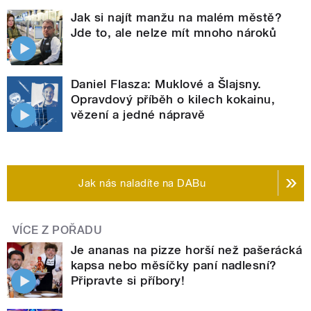
Jak si najít manžu na malém městě?
Jde to, ale nelze mít mnoho nároků
Daniel Flasza: Muklové a Šlajsny.
Opravdový příběh o kilech kokainu,
vězení a jedné nápravě
Jak nás naladíte na DABu
VÍCE Z POŘADU
Je ananas na pizze horší než pašerácká
kapsa nebo měsíčky paní nadlesní?
Připravte si příbory!