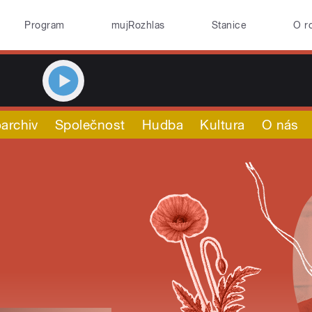
Program
mujRozhlas
Stanice
O r
archiv
Společnost
Hudba
Kultura
O nás