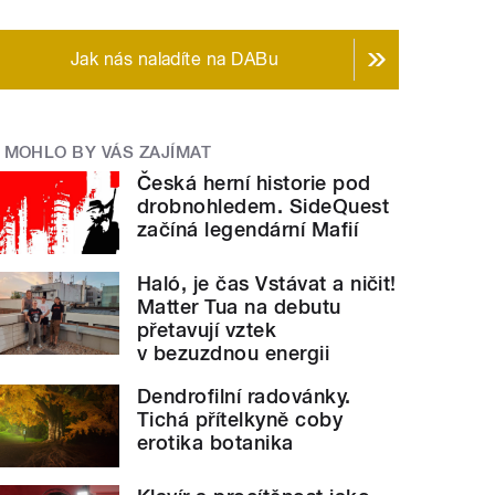
Jak nás naladíte na DABu
MOHLO BY VÁS ZAJÍMAT
Česká herní historie pod
drobnohledem. SideQuest
začíná legendární Mafií
Haló, je čas Vstávat a ničit!
Matter Tua na debutu
přetavují vztek
v bezuzdnou energii
Dendrofilní radovánky.
Tichá přítelkyně coby
erotika botanika