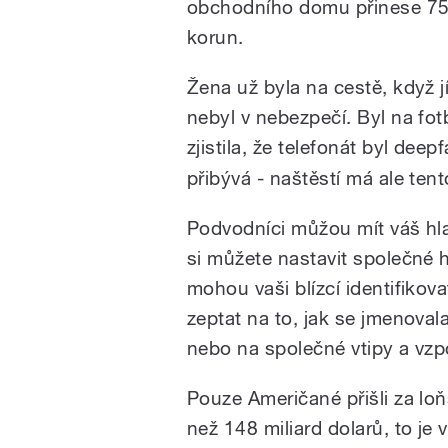
obchodního domu přinese 7500
korun.
Žena už byla na cestě, když j
nebyl v nebezpečí. Byl na fot
zjistila, že telefonát byl de
přibývá - naštěstí má ale ten
Podvodníci můžou mít váš hla
si můžete nastavit společné h
mohou vaši blízcí identifikov
zeptat na to, jak se jmenoval
nebo na společné vtipy a vz
Pouze Američané přišli za loň
než 148 miliard dolarů, to je v