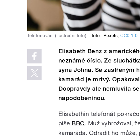
Telefonování (ilustrační foto)
|
foto:
Pexels
,
CC0 1.0
Elisabeth Benz z amerického
neznámé číslo. Ze sluchátka
syna Johna. Se zastřeným hl
kamarád je mrtvý. Opakoval
Doopravdy ale nemluvila se
napodobeninou.
Elisabethin telefonát pokračov
píše
BBC
. Muž vyhrožoval, že
kamaráda. Odradit ho může, 