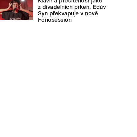
Klavír a procítěnost jako
z divadelních prken. Edúv
Syn překvapuje v nové
Fonosession