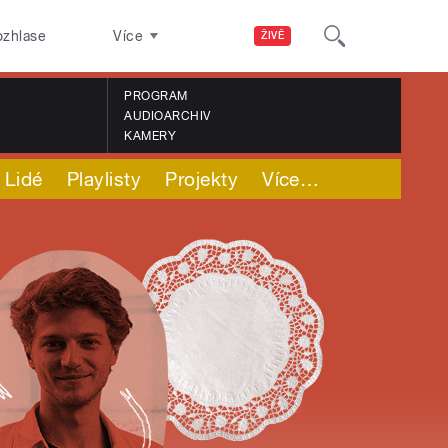
ozhlase
Více
ŽIVĚ
PROGRAM
AUDIOARCHIV
KAMERY
Lidé
Playlisty
Projekty
Více
…