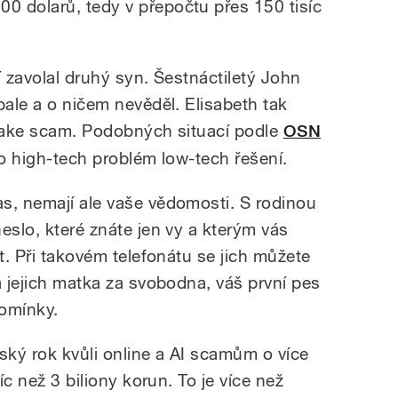
 dolarů, tedy v přepočtu přes 150 tisíc
í zavolal druhý syn. Šestnáctiletý John
bale a o ničem nevěděl. Elisabeth tak
epfake scam. Podobných situací podle
OSN
to high-tech problém low-tech řešení.
s, nemají ale vaše vědomosti. S rodinou
eslo, které znáte jen vy a kterým vás
at. Při takovém telefonátu se jich můžete
a jejich matka za svobodna, váš první pes
pomínky.
ský rok kvůli online a AI scamům o více
íc než 3 biliony korun. To je více než