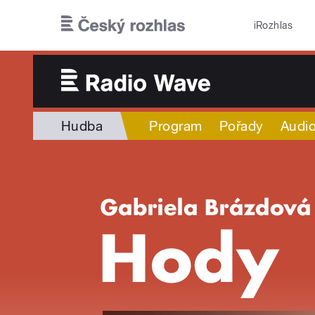
Přejít k hlavnímu obsahu
iRozhlas
Hudba
Program
Pořady
Audio