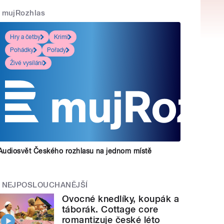
mujRozhlas
Hry a četby
Krimi
Pohádky
Pořady
Živé vysílání
Audiosvět Českého rozhlasu na jednom místě
NEJPOSLOUCHANĚJŠÍ
Ovocné knedlíky, koupák a
táborák. Cottage core
romantizuje české léto