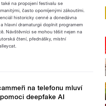
 také na propojení festivalu se
manitými, často opomíjenými zákoutími.
otenciál historicky cenné a donedávna
ny a hlavní dramaturgii doplnit programem
ě. Návštěvníci se mohou těšit nejen na
utorská čtení, přednášky, místní
lleycat.
Scammeři na telefonu mluví
 pomoci deepfake AI