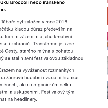
 DJku Broccoli nebo íránského
ho.
m Táboře byl založen v roce 2016.
začátku kladou důraz především na
kulturním zázemím a jeho kreativní
eska i zahraničí. Transforma je úzce
ké Cesty, starého mlýna s bohatou
terý se stal hlavní festivalovou základnou.
důrazem na vyváženost rozmanitých
a žánrové hudební i vizuální hranice.
jménech, ale na organickém celku
tmi a uskupeními. Festivalový tým
hat na headlinery.