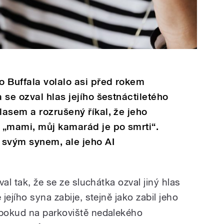
 Buffala volalo asi před rokem
 se ozval hlas jejího šestnáctiletého
asem a rozrušený říkal, že jeho
 „mami, můj kamarád je po smrti“.
 svým synem, ale jeho AI
al tak, že se ze sluchátka ozval jiný hlas
 jejího syna zabije, stejně jako zabil jeho
pokud na parkoviště nedalekého