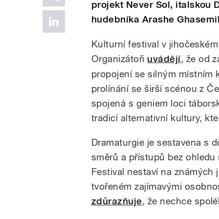
projekt Never Sol, italskou
hudebníka Arashe Ghasemi
Kulturní festival v jihočeské
Organizátoři
uvádějí
, že od 
propojení se silným místním 
prolínání se širší scénou z Č
spojená s geniem loci tábors
tradicí alternativní kultury, k
Dramaturgie je sestavena s 
směrů a přístupů bez ohledu n
Festival nestaví na známých 
tvořeném zajímavými osobnos
zdůrazňuje
, že nechce spolé