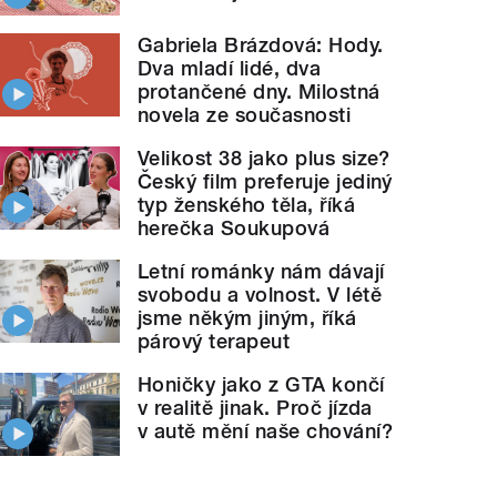
Gabriela Brázdová: Hody.
Dva mladí lidé, dva
protančené dny. Milostná
novela ze současnosti
Velikost 38 jako plus size?
Český film preferuje jediný
typ ženského těla, říká
herečka Soukupová
Letní románky nám dávají
svobodu a volnost. V létě
jsme někým jiným, říká
párový terapeut
Honičky jako z GTA končí
v realitě jinak. Proč jízda
v autě mění naše chování?