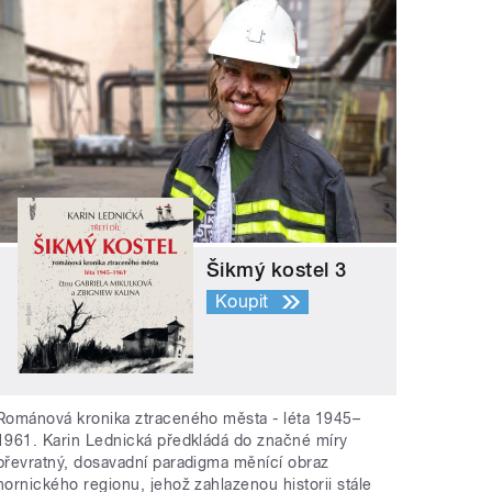
Šikmý kostel 3
Koupit
Románová kronika ztraceného města - léta 1945–
1961. Karin Lednická předkládá do značné míry
převratný, dosavadní paradigma měnící obraz
hornického regionu, jehož zahlazenou historii stále