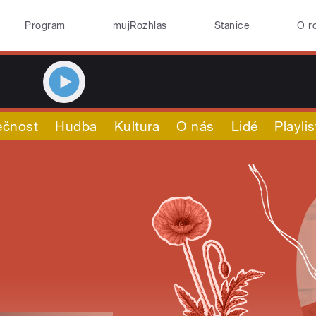
Program
mujRozhlas
Stanice
O r
ečnost
Hudba
Kultura
O nás
Lidé
Playlis