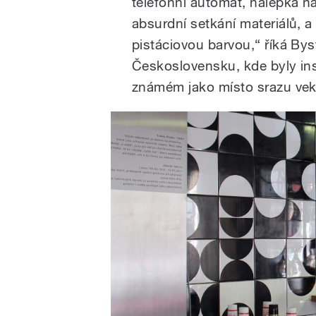
telefonní automat, nálepka n
absurdní setkání materiálů, a
pistáciovou barvou,“ říká By
Československu, kde byly inst
známém jako místo srazu vek