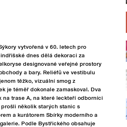
ýkory vytvořená v 60. letech pro
Jindřišské dnes dělá dekoraci za
lkoryse designované veřejné prostory
obchody a bary. Reliéfů ve vestibulu
jenom těžko, vizuální smog z
ek je téměř dokonale zamaskoval. Dva
na trase A, na které leckteří odborníci
rošli několik starých stanic s
orem a kurátorem Sbírky moderního a
alerie. Podle Bystřického obsahuje