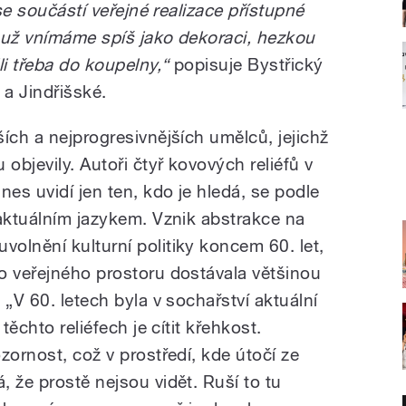
 se součástí veřejné realizace přístupné
 už vnímáme spíš jako dekoraci, hezkou
i třeba do koupelny,“
popisuje Bystřický
a Jindřišské.
ích a nejprogresivnějších umělců, jejichž
objevily. Autoři čtyř kovových reliéfů v
es uvidí jen ten, kdo je hledá, se podle
 aktuálním jazykem. Vznik abstrakce na
olnění kulturní politiky koncem 60. let,
o veřejného prostoru dostávala většinou
 „V 60. letech byla v sochařství aktuální
těchto reliéfech je cítit křehkost.
zornost, což v prostředí, kde útočí ze
 že prostě nejsou vidět. Ruší to tu