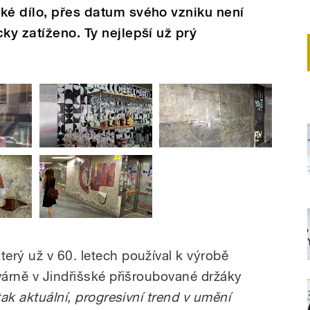
ké dílo, přes datum svého vzniku není
ky zatíženo. Ty nejlepší už prý
erý už v 60. letech používal k výrobě
várně v Jindřišské přišroubované držáky
tak aktuální, progresivní trend v umění