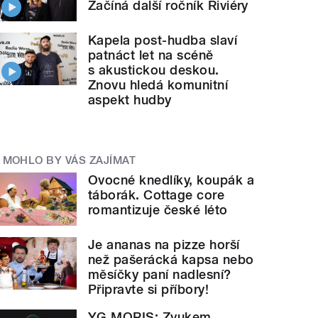
Začíná další ročník Riviéry
Kapela post-hudba slaví
patnáct let na scéně
s akustickou deskou.
Znovu hledá komunitní
aspekt hudby
MOHLO BY VÁS ZAJÍMAT
Ovocné knedlíky, koupák a
táborák. Cottage core
romantizuje české léto
Je ananas na pizze horší
než pašerácká kapsa nebo
měsíčky paní nadlesní?
Připravte si příbory!
YG MORIS: Zvukem