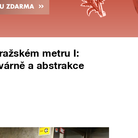
ažském metru I:
várně a abstrakce