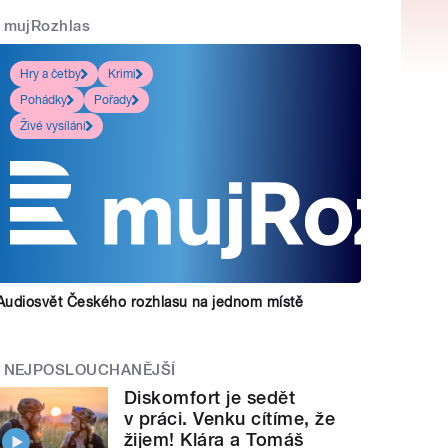
mujRozhlas
Hry a četby
Krimi
Pohádky
Pořady
Živé vysílání
Audiosvět Českého rozhlasu na jednom místě
NEJPOSLOUCHANĚJŠÍ
Diskomfort je sedět
v práci. Venku cítíme, že
žijem! Klára a Tomáš