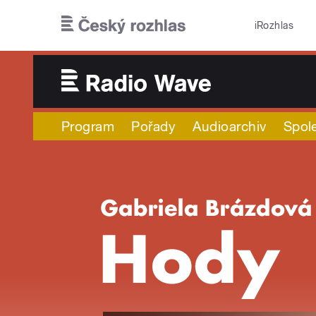
Přejít k hlavnímu obsahu
iRozhlas
Program
Pořady
Audioarchiv
Spol