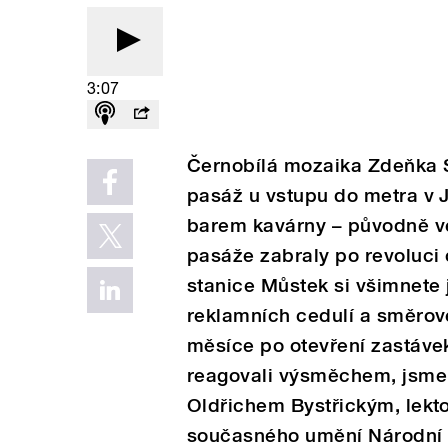
3:07
Černobílá mozaika Zdeňka S
pasáž u vstupu do metra v 
barem kavárny – původně ve
pasáže zabraly po revoluci 
stanice Můstek si všimnete 
reklamních cedulí a směrov
měsíce po otevření zastávek 
reagovali výsměchem, jsme p
Oldřichem Bystřickým, lekt
současného umění Národní g