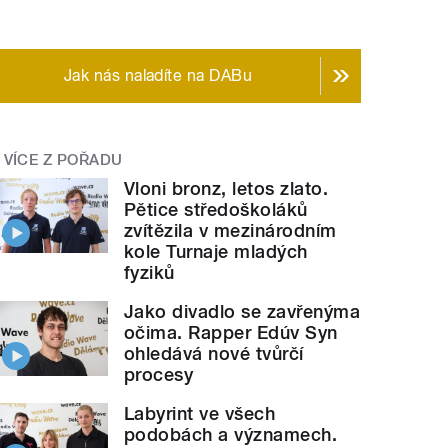
Jak nás naladíte na DABu
VÍCE Z POŘADU
Vloni bronz, letos zlato.
Pětice středoškoláků
zvítězila v mezinárodním
kole Turnaje mladých
fyziků
Jako divadlo se zavřenýma
očima. Rapper Edúv Syn
ohledává nové tvůrčí
procesy
Labyrint ve všech
podobách a významech.