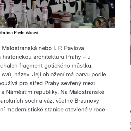
 Martina Pavloušková
, Malostranská nebo I. P. Pavlova
 historickou architekturu Prahy – u
 odhalen fragment gotického můstku,
 svůj název. Její obložení má barvu podle
 používá pro střed Prahy sevřený mezi
 Náměstím republiky. Na Malostranské
barokních soch a váz, včetně Braunovy
ní modernistické stanice otevřené v roce
.