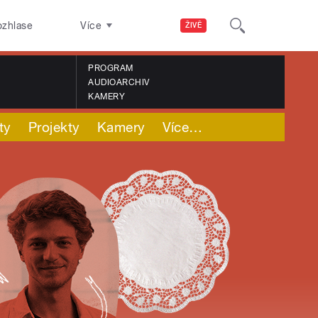
ozhlase
Více
ŽIVĚ
PROGRAM
AUDIOARCHIV
KAMERY
ty
Projekty
Kamery
Více
…