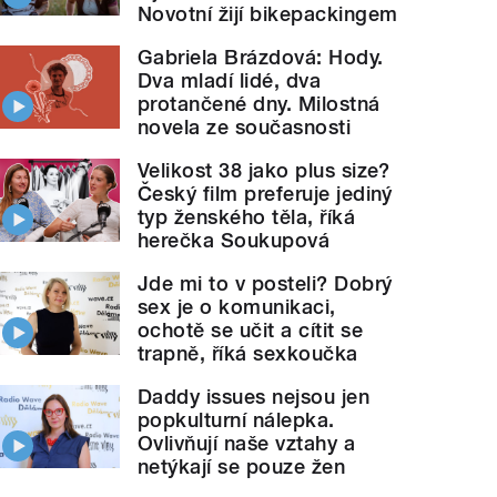
Novotní žijí bikepackingem
Gabriela Brázdová: Hody.
Dva mladí lidé, dva
protančené dny. Milostná
novela ze současnosti
Velikost 38 jako plus size?
Český film preferuje jediný
typ ženského těla, říká
herečka Soukupová
Jde mi to v posteli? Dobrý
sex je o komunikaci,
ochotě se učit a cítit se
trapně, říká sexkoučka
Daddy issues nejsou jen
popkulturní nálepka.
Ovlivňují naše vztahy a
netýkají se pouze žen