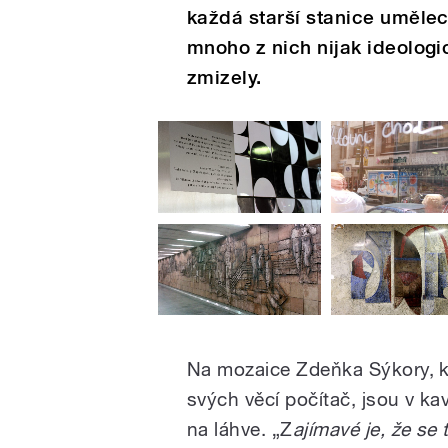
každá starší stanice umělec
mnoho z nich nijak ideologic
zmizely.
Na mozaice Zdeňka Sýkory, kt
svých věcí počítač, jsou v ka
na láhve. „Z
ajímavé je, že se 