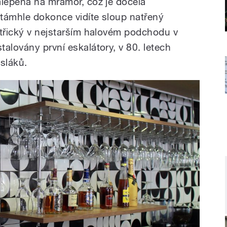
alepená na mramor, což je docela
 támhle dokonce vidíte sloup natřený
střický v nejstarším halovém podchodu v
alovány první eskalátory, v 80. letech
sláků.