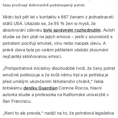
času prožívají dobrovolně podstoupený potrat.
Vědci byli pět let v kontaktu s 667 ženami z jednadvaceti
států USA. Ukázalo se, že 95 % žen si myslí, že
absolvování zákroku
bylo správným rozhodnutím
. Autoři
studie se žen ptali na jejich emoce – jestli v souvislosti s
potratem pociťují smutek, vinu nebo naopak úlevu. A
právě úleva byla po celém pětiletém období zkoumání
nejčastěji skloňovanou emocí.
„Protipotratové iniciativy dlouhodobě tvrdí, že ženy potrat
emočně poškozuje a že kvůli němu trpí a je potřeba je
před umělým ukončením těhotenství chránit,“ řekla
britskému
deníku Guardian
Corinne Rocca, hlavní
autorka studie a profesorka na Kalifornské univerzitě v
San Franciscu.
„Není to ale pravda,“ naráží na to, že potratová legislativa