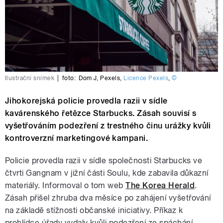
Ilustrační snímek
|
foto:
Dom J
,
Pexels
,
Licence Pexels
,
©
Jihokorejská policie provedla razii v sídle
kavárenského řetězce Starbucks. Zásah souvisí s
vyšetřováním podezření z trestného činu urážky kvůli
kontroverzní marketingové kampani.
Policie provedla razii v sídle společnosti Starbucks ve
čtvrti Gangnam v jižní části Soulu, kde zabavila důkazní
materiály. Informoval o tom web
The Korea Herald
.
Zásah přišel zhruba dva měsíce po zahájení vyšetřování
na základě stížnosti občanské iniciativy. Příkaz k
prohlídce úřady vydaly kvůli podezření ze spáchání