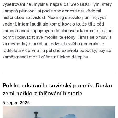
vyšetřování neúmyslná, napsal dál web BBC. Tým, který
kampaň plánoval, si podle společnosti neuvědomil
historickou souvislost. Nezaregistrovalo ji ani nejvyšší
vedení. Interní audit ale komplikovalo to, že tři z pěti
zaměstnanců zapojených do plánování kampaně údajně
odmítli odevzdat své mobilní telefony. Firma se omluvila
za nevhodný marketing, odvolala svého generálního
ředitele a v červnu na půl dne uzavřela pobočky, aby se
zaměstnanci mohli zúčastnit lekce dějepisu.
Polsko odstranilo sovětský pomník. Rusko
zemi nařklo z falšování historie
5. srpen 2026