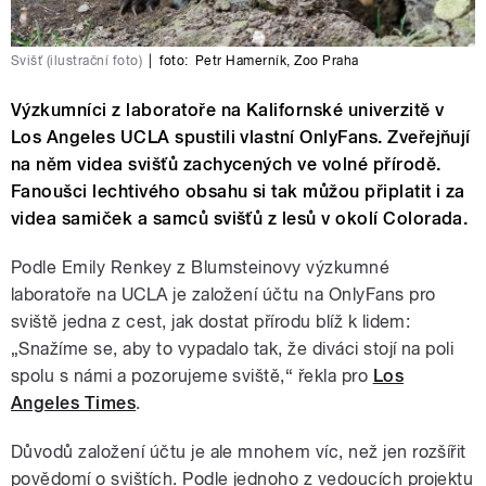
Svišť (ilustrační foto)
|
foto:
Petr Hamerník
,
Zoo Praha
Výzkumníci z laboratoře na Kalifornské univerzitě v
Los Angeles UCLA spustili vlastní OnlyFans. Zveřejňují
na něm videa svišťů zachycených ve volné přírodě.
Fanoušci lechtivého obsahu si tak můžou připlatit i za
videa samiček a samců svišťů z lesů v okolí Colorada.
Podle Emily Renkey z Blumsteinovy výzkumné
laboratoře na UCLA je založení účtu na OnlyFans pro
sviště jedna z cest, jak dostat přírodu blíž k lidem:
„Snažíme se, aby to vypadalo tak, že diváci stojí na poli
spolu s námi a pozorujeme sviště,“ řekla pro
Los
Angeles Times
.
Důvodů založení účtu je ale mnohem víc, než jen rozšířit
povědomí o svištích. Podle jednoho z vedoucích projektu