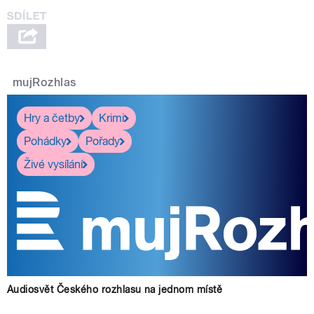
mujRozhlas
Hry a četby
Krimi
Pohádky
Pořady
Živé vysílání
Audiosvět Českého rozhlasu na jednom místě