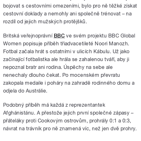
bojovat s cestovními omezeními, bylo pro ně těžké získat
cestovní doklady a nemohly ani společně trénovat – na
rozdíl od jejich mužských protějšků.
Britská veřejnoprávní
BBC
ve svém projektu BBC Global
Women popisuje příběh třiadvacetileté Noori Manozh.
Fotbal začala hrát s ostatními v ulicích Kábulu. Už jako
začínající fotbalistka ale hrála se zahalenou tváří, aby ji
nepoznal bratr ani rodina. Úspěchy na sebe ale
nenechaly dlouho čekat. Po mocenském převratu
zakopala medaile i poháry na zahradě rodinného domu a
odjela do Austrálie.
Podobný příběh má každá z reprezentantek
Afghánistánu. A přestože jejich první společné zápasy –
přáteláky proti Cookovým ostrovům, prohrály 0:1 a 0:3,
návrat na trávník pro ně znamená víc, než jen dvě prohry.