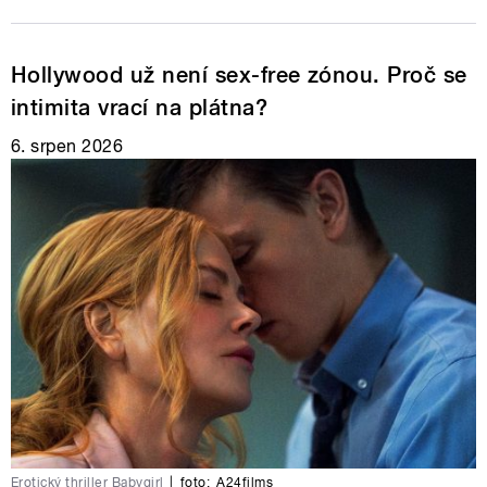
Hollywood už není sex-free zónou. Proč se
intimita vrací na plátna?
6. srpen 2026
Erotický thriller Babygirl
|
foto:
A24films