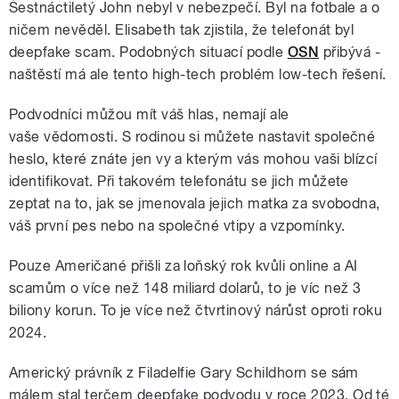
Šestnáctiletý John nebyl v nebezpečí. Byl na fotbale a o
ničem nevěděl. Elisabeth tak zjistila, že telefonát byl
deepfake scam. Podobných situací podle
OSN
přibývá -
naštěstí má ale tento high-tech problém low-tech řešení.
Podvodníci můžou mít váš hlas, nemají ale
vaše vědomosti. S rodinou si můžete nastavit společné
heslo, které znáte jen vy a kterým vás mohou vaši blízcí
identifikovat. Při takovém telefonátu se jich můžete
zeptat na to, jak se jmenovala jejich matka za svobodna,
váš první pes nebo na společné vtipy a vzpomínky.
Pouze Američané přišli za loňský rok kvůli online a AI
scamům o více než 148 miliard dolarů, to je víc než 3
biliony korun. To je více než čtvrtinový nárůst oproti roku
2024.
Americký právník z Filadelfie Gary Schildhorn se sám
málem stal terčem deepfake podvodu v roce 2023. Od té