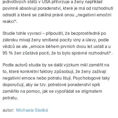
jednotlivých států v USA přitvrzuje a ženy například
povinně absolvují poradenství, které je má od rozhodnutí
odradit a které se zaklíná právě onou „negativní emoční
reakcí“.
Studie tohle vyvrací – připouští, že bezprostředně po
zákroku mívají ženy smíšené pocity viny a úlevy, podle
vědců se ale „emoce během prvních dvou let ustálí a u
95 % žen zůstává pocit, že to bylo správné rozhodnutí“.
Podle autorů studie by se další výzkum měl zaměřit na
to, které konkrétní faktory způsobují, že ženy zažívají
negativní emoce nebo potratu litují. Psychologové taky
doporučují, aby se tzv. potratové poradenství spíš
zaměřilo na pomoc, jak se vypořádat se stigmatem
potratu.
autor:
Michaela Sladká