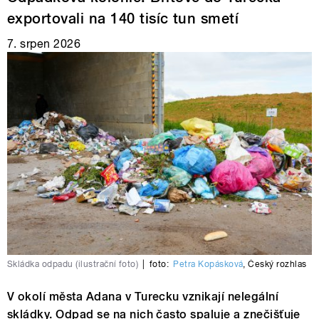
exportovali na 140 tisíc tun smetí
7. srpen 2026
Skládka odpadu (ilustrační foto)
|
foto:
Petra Kopásková
,
Český rozhlas
V okolí města Adana v Turecku vznikají nelegální
skládky. Odpad se na nich často spaluje a znečišťuje