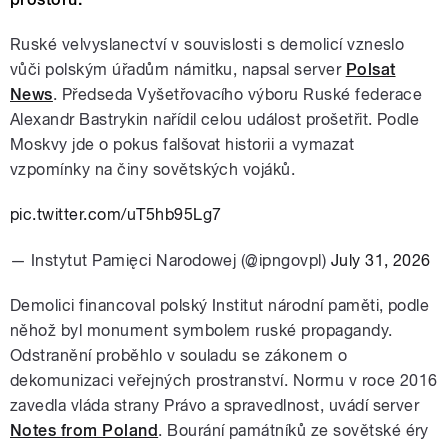
Ruské velvyslanectví v souvislosti s demolicí vzneslo
vůči polským úřadům námitku, napsal server
Polsat
News
. Předseda Vyšetřovacího výboru Ruské federace
Alexandr Bastrykin nařídil celou událost prošetřit. Podle
Moskvy jde o pokus falšovat historii a vymazat
vzpomínky na činy sovětských vojáků.
pic.twitter.com/uT5hb95Lg7
— Instytut Pamięci Narodowej (@ipngovpl)
July 31, 2026
Demolici financoval polský Institut národní paměti, podle
něhož byl monument symbolem ruské propagandy.
Odstranění proběhlo v souladu se zákonem o
dekomunizaci veřejných prostranství. Normu v roce 2016
zavedla vláda strany Právo a spravedlnost, uvádí server
Notes from Poland
. Bourání památníků ze sovětské éry