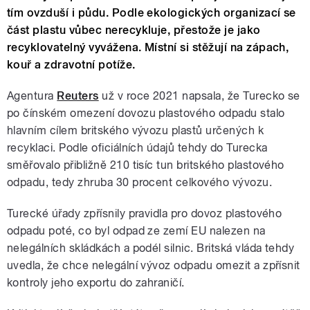
tím ovzduší i půdu. Podle ekologických organizací se
část plastu vůbec nerecykluje, přestože je jako
recyklovatelný vyvážena. Místní si stěžují na zápach,
kouř a zdravotní potíže.
Agentura
Reuters
už v roce 2021 napsala, že Turecko se
po čínském omezení dovozu plastového odpadu stalo
hlavním cílem britského vývozu plastů určených k
recyklaci. Podle oficiálních údajů tehdy do Turecka
směřovalo přibližně 210 tisíc tun britského plastového
odpadu, tedy zhruba 30 procent celkového vývozu.
Turecké úřady zpřísnily pravidla pro dovoz plastového
odpadu poté, co byl odpad ze zemí EU nalezen na
nelegálních skládkách a podél silnic. Britská vláda tehdy
uvedla, že chce nelegální vývoz odpadu omezit a zpřísnit
kontroly jeho exportu do zahraničí.