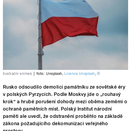
Ilustrační snímek
|
foto:
Unsplash
,
Licence Unsplash
,
©
Rusko odsoudilo demolici památníku ze sovětské éry
v polských Pyrzycích. Podle Moskvy jde o „rouhavý
krok“ a hrubé porušení dohody mezi oběma zeměmi o
ochraně pamětních míst. Polský Institut národní
paměti ale uvedl, že odstranění proběhlo na základě
zákona požadujícího dekomunizaci veřejného
prostoru.