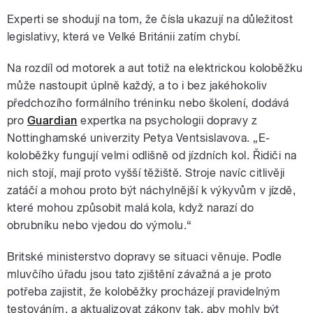
Experti se shodují na tom, že čísla ukazují na důležitost
legislativy, která ve Velké Británii zatím chybí.
Na rozdíl od motorek a aut totiž na elektrickou koloběžku
může nastoupit úplně každý, a to i bez jakéhokoliv
předchozího formálního tréninku nebo školení, dodává
pro
Guardian
expertka na psychologii dopravy z
Nottinghamské univerzity Petya Ventsislavova. „E-
koloběžky fungují velmi odlišně od jízdních kol. Řidiči na
nich stojí, mají proto vyšší těžiště. Stroje navíc citlivěji
zatáčí a mohou proto být náchylnější k výkyvům v jízdě,
které mohou způsobit malá kola, když narazí do
obrubníku nebo vjedou do výmolu.“
Britské ministerstvo dopravy se situaci věnuje. Podle
mluvčího úřadu jsou tato zjištění závažná a je proto
potřeba zajistit, že koloběžky procházejí pravidelným
testováním, a aktualizovat zákony tak, aby mohly být