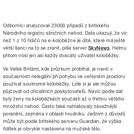
Odborníci analyzovali 23000 případů z britského
Národního registru silničních nehod. Data ukazují, že víc
než 1 z 10 řidičů na e-koloběžce je dítě, které má ještě
větší šanci na to se zranit, píše server
SkyNews
. Helmu
přitom nosí jen asi každý dvacátý uživatel koloběžky.
Ve Velké Británii, kde průzkum probíhal, je navíc v
současnosti nelegální při pohybu ve veřejném prostoru
používat soukromé koloběžky. Lidé si je ale můžou
půjčovat od oficiálních poskytovatelů. Navíc podle dat
byly ženy na koloběžkách součástí až o třetinu většího
množství nehod. Často také nahlašovaly závažnější
poranění, zejména v oblasti hrudníku. Jedním z důvodů
může být podle britského serveru Guardian, že výška
řídítek je obvykle nastavena na mužské tělo.