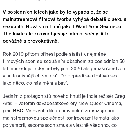
V posledních letech jako by to vypadalo, že se
mainstreamová filmová tvorba vyhýbá debatě o sexu a
sexualitě. Nová vlna filmů jako I Want Your Sex nebo
The Invite ale znovuobjevuje intimní scény. A to
odvážně a provokativně.
Rok 2019 přitom přinesl podle statistik nejméně
filmových scén se sexuálním obsahem za posledních 50
let, následující roky nebyly jiné. 2026 ale přináší čerstvou
vlnu lascivnějších snímků. Do popředí se dostává sex
jako něco, co nás mění a baví.
Jedním z protagonistů nového hnutí je indie režisér Greg
Araki – veterán devadesátkové éry New Queer Cinema,
píše
BBC
. Ve svých dílech pravidelně zobrazuje pro
mainstreamovou společnost kontroverzní témata jako
polyamorii, sadomasochismus a vlastně všechno, co