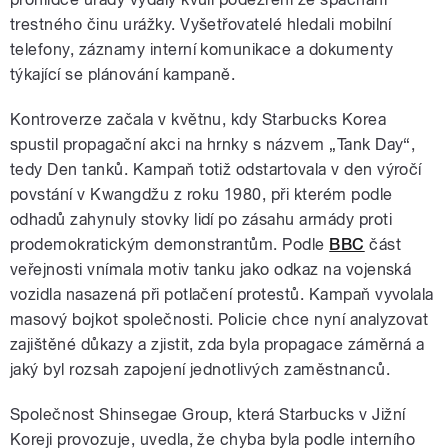
trestného činu urážky. Vyšetřovatelé hledali mobilní
telefony, záznamy interní komunikace a dokumenty
týkající se plánování kampaně.
Kontroverze začala v květnu, kdy Starbucks Korea
spustil propagační akci na hrnky s názvem „Tank Day“,
tedy Den tanků. Kampaň totiž odstartovala v den výročí
povstání v Kwangdžu z roku 1980, při kterém podle
odhadů zahynuly stovky lidí po zásahu armády proti
prodemokratickým demonstrantům. Podle
BBC
část
veřejnosti vnímala motiv tanku jako odkaz na vojenská
vozidla nasazená při potlačení protestů. Kampaň vyvolala
masový bojkot společnosti. Policie chce nyní analyzovat
zajištěné důkazy a zjistit, zda byla propagace záměrná a
jaký byl rozsah zapojení jednotlivých zaměstnanců.
Společnost Shinsegae Group, která Starbucks v Jižní
Koreji provozuje, uvedla, že chyba byla podle interního