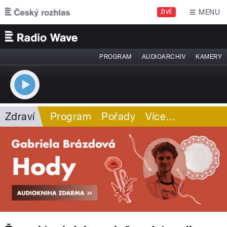
Přejít k hlavnímu obsahu
MENU
ŽIVĚ
PROGRAM
AUDIOARCHIV
KAMERY
Zdraví
Program
Pořady
Více
…