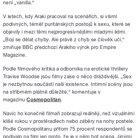
není „vanilla.“
V letech, kdy Araki pracoval na scénářích, si všiml
podivných, téměř puritánských postojů k sexu, které se
objevily i mezi těmi nejprogresivnějšími mladými lidmi.
„Bojí se dělat chyby. Ale právě z chyb se člověk učí,“
zmiňuje BBC předchozí Arakiho výrok pro Empire
Magazine.
Podle filmového kritika a odborníka na erotické thrillery
Travise Woodse jsou filmy zase o něco dráždivější. „Sex
je nezbytnou součástí naší existence. Intimní scény jsou
na stříbrném plátně důležité,
“ komentuje v
magazínu
Cosmopolitan
.
Navíc ho konečně filmaři zobrazují reálněji, než vizuálními
klišé rukou v prostěradlech nebo záběry na nohy postele.
Podle Cosmopolitanu přitom 75 procent respondentů se
podívalo na film jen proto, že je v něm hot scéna. Jinými