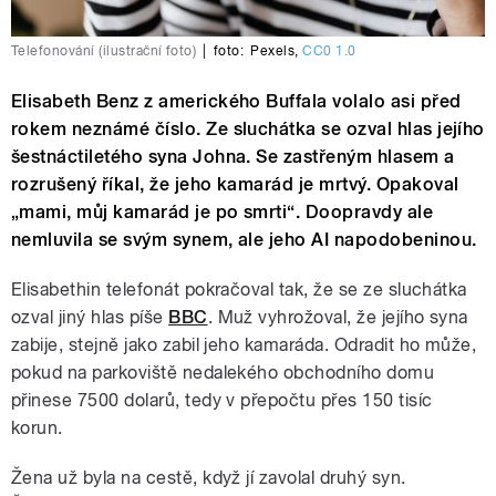
Telefonování (ilustrační foto)
|
foto:
Pexels
,
CC0 1.0
Elisabeth Benz z amerického Buffala volalo asi před
rokem neznámé číslo. Ze sluchátka se ozval hlas jejího
šestnáctiletého syna Johna. Se zastřeným hlasem a
rozrušený říkal, že jeho kamarád je mrtvý. Opakoval
„mami, můj kamarád je po smrti“. Doopravdy ale
nemluvila se svým synem, ale jeho AI napodobeninou.
Elisabethin telefonát pokračoval tak, že se ze sluchátka
ozval jiný hlas píše
BBC
. Muž vyhrožoval, že jejího syna
zabije, stejně jako zabil jeho kamaráda. Odradit ho může,
pokud na parkoviště nedalekého obchodního domu
přinese 7500 dolarů, tedy v přepočtu přes 150 tisíc
korun.
Žena už byla na cestě, když jí zavolal druhý syn.