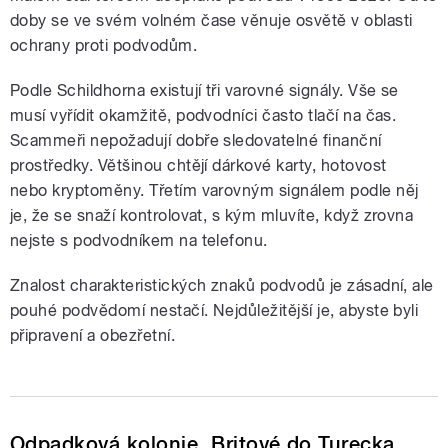
doby se ve svém volném čase věnuje osvětě v oblasti
ochrany proti podvodům.
Podle Schildhorna existují tři varovné signály. Vše se
musí vyřídit okamžitě, podvodníci často tlačí na čas.
Scammeři nepožadují dobře sledovatelné finanční
prostředky. Většinou chtějí dárkové karty, hotovost
nebo kryptoměny. Třetím varovným signálem podle něj
je, že se snaží kontrolovat, s kým mluvíte, když zrovna
nejste s podvodníkem na telefonu.
Znalost charakteristických znaků podvodů je zásadní, ale
pouhé podvědomí nestačí. Nejdůležitější je, abyste byli
připravení a obezřetní.
Odpadková kolonie. Britové do Turecka