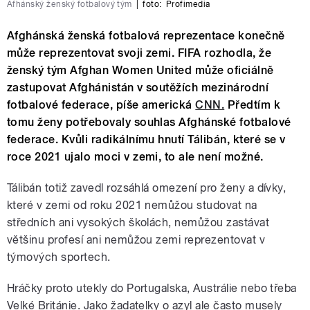
Afhánský ženský fotbalový tým
|
foto:
Profimedia
Afghánská ženská fotbalová reprezentace konečně
může reprezentovat svoji zemi. FIFA rozhodla, že
ženský tým Afghan Women United může oficiálně
zastupovat Afghánistán v soutěžích mezinárodní
fotbalové federace, píše americká
CNN.
Předtím k
tomu ženy potřebovaly souhlas Afghánské fotbalové
federace. Kvůli radikálnímu hnutí Tálibán, které se v
roce 2021 ujalo moci v zemi, to ale není možné.
Tálibán totiž zavedl rozsáhlá omezení pro ženy a dívky,
které v zemi od roku 2021 nemůžou studovat na
středních ani vysokých školách, nemůžou zastávat
většinu profesí ani nemůžou zemi reprezentovat v
týmových sportech.
Hráčky proto utekly do Portugalska, Austrálie nebo třeba
Velké Británie. Jako žadatelky o azyl ale často musely