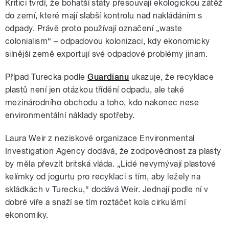
Kritici tvrdí, že bohatší státy přesouvají ekologickou zátěž
do zemí, které mají slabší kontrolu nad nakládáním s
odpady. Právě proto používají označení „waste
colonialism“ – odpadovou kolonizaci, kdy ekonomicky
silnější země exportují své odpadové problémy jinam.
Případ Turecka podle
Guardianu
ukazuje, že recyklace
plastů není jen otázkou třídění odpadu, ale také
mezinárodního obchodu a toho, kdo nakonec nese
environmentální náklady spotřeby.
Laura Weir z neziskové organizace Environmental
Investigation Agency dodává, že zodpovědnost za plasty
by měla převzít britská vláda. „Lidé nevymývají plastové
kelímky od jogurtu pro recyklaci s tím, aby ležely na
skládkách v Turecku,“ dodává Weir. Jednají podle ní v
dobré víře a snaží se tím roztáčet kola cirkulární
ekonomiky.