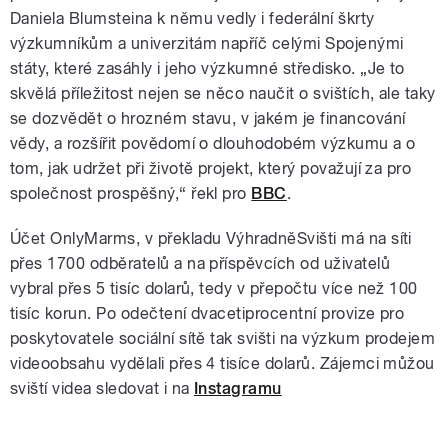
Daniela Blumsteina k němu vedly i federální škrty
výzkumníkům a univerzitám napříč celými Spojenými
státy, které zasáhly i jeho výzkumné středisko. „Je to
skvělá příležitost nejen se něco naučit o svištích, ale taky
se dozvědět o hrozném stavu, v jakém je financování
vědy, a rozšířit povědomí o dlouhodobém výzkumu a o
tom, jak udržet při životě projekt, který považují za pro
společnost prospěšný,“ řekl pro
BBC
.
Účet OnlyMarms, v překladu VýhradněSvišti má na síti
přes 1700 odběratelů a na příspěvcích od uživatelů
vybral přes 5 tisíc dolarů, tedy v přepočtu více než 100
tisíc korun. Po odečtení dvacetiprocentní provize pro
poskytovatele sociální sítě tak svišti na výzkum prodejem
videoobsahu vydělali přes 4 tisíce dolarů. Zájemci můžou
sviští videa sledovat i na
Instagramu