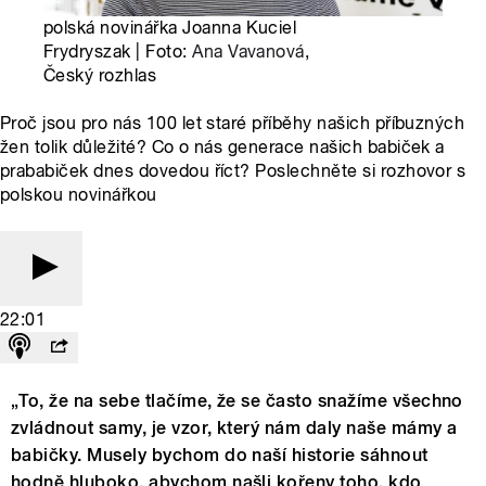
polská novinářka Joanna Kuciel
Frydryszak | Foto:
Ana Vavanová
,
Český rozhlas
Proč jsou pro nás 100 let staré příběhy našich příbuzných
žen tolik důležité? Co o nás generace našich babiček a
prababiček dnes dovedou říct? Poslechněte si rozhovor s
polskou novinářkou
22:01
„To, že na sebe tlačíme, že se často snažíme všechno
zvládnout samy, je vzor, který nám daly naše mámy a
babičky. Musely bychom do naší historie sáhnout
hodně hluboko, abychom našli kořeny toho, kdo