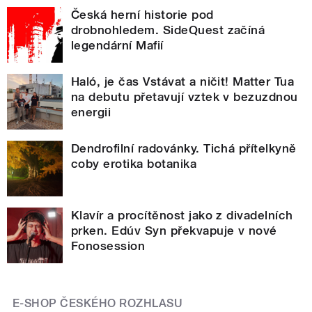
Česká herní historie pod
drobnohledem. SideQuest začíná
legendární Mafií
Haló, je čas Vstávat a ničit! Matter Tua
na debutu přetavují vztek v bezuzdnou
energii
Dendrofilní radovánky. Tichá přítelkyně
coby erotika botanika
Klavír a procítěnost jako z divadelních
prken. Edúv Syn překvapuje v nové
Fonosession
E-SHOP ČESKÉHO ROZHLASU