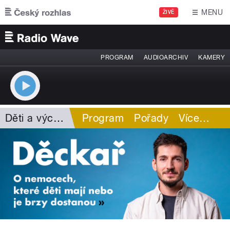
Přejít k hlavnímu obsahu
MENU
ŽIVĚ
PROGRAM
AUDIOARCHIV
KAMERY
Děti a výchova
Program
Pořady
Více
…