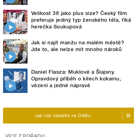
Velikost 38 jako plus size? Český film
preferuje jediný typ ženského těla, říká
herečka Soukupová
Jak si najít manžu na malém městě?
Jde to, ale nelze mít mnoho nároků
Daniel Flasza: Muklové a Šlajsny.
Opravdový příběh o kilech kokainu,
vězení a jedné nápravě
Jak nás naladíte na DABu
VÍCE Z POŘADU