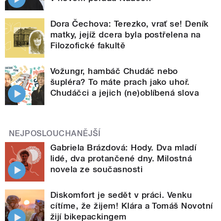
Dora Čechova: Terezko, vrať se! Deník
matky, jejíž dcera byla postřelena na
Filozofické fakultě
Vožungr, hambáč Chudáč nebo
šupléra? To máte prach jako uhoř.
Chudáčci a jejich (ne)oblíbená slova
NEJPOSLOUCHANĚJŠÍ
Gabriela Brázdová: Hody. Dva mladí
lidé, dva protančené dny. Milostná
novela ze současnosti
Diskomfort je sedět v práci. Venku
cítíme, že žijem! Klára a Tomáš Novotní
žijí bikepackingem