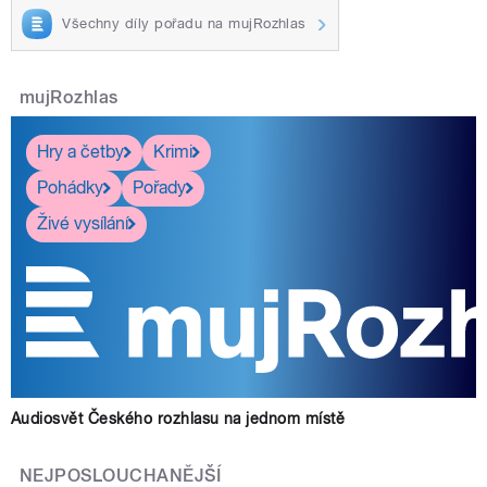
Všechny díly pořadu na mujRozhlas
mujRozhlas
Hry a četby
Krimi
Pohádky
Pořady
Živé vysílání
Audiosvět Českého rozhlasu na jednom místě
NEJPOSLOUCHANĚJŠÍ