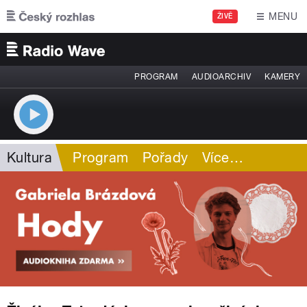
Přejít k hlavnímu obsahu
MENU
ŽIVĚ
PROGRAM
AUDIOARCHIV
KAMERY
Kultura
Program
Pořady
Více
…