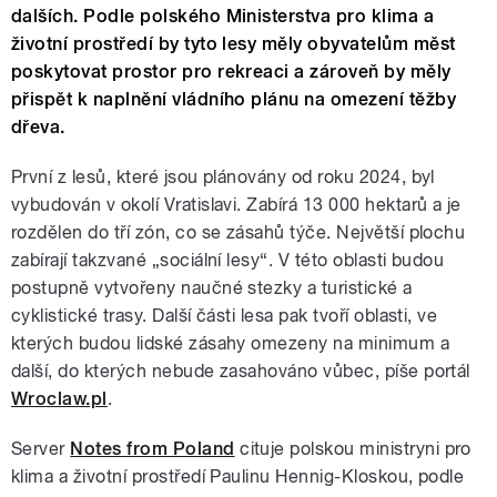
dalších. Podle polského Ministerstva pro klima a
životní prostředí by tyto lesy měly obyvatelům měst
poskytovat prostor pro rekreaci a zároveň by měly
přispět k naplnění vládního plánu na omezení těžby
dřeva.
První z lesů, které jsou plánovány od roku 2024, byl
vybudován v okolí Vratislavi. Zabírá 13 000 hektarů a je
rozdělen do tří zón, co se zásahů týče. Největší plochu
zabírají takzvané „sociální lesy“. V této oblasti budou
postupně vytvořeny naučné stezky a turistické a
cyklistické trasy. Další části lesa pak tvoří oblasti, ve
kterých budou lidské zásahy omezeny na minimum a
další, do kterých nebude zasahováno vůbec, píše portál
Wroclaw.pl
.
Server
Notes from Poland
cituje polskou ministryni pro
klima a životní prostředí Paulinu Hennig-Kloskou, podle