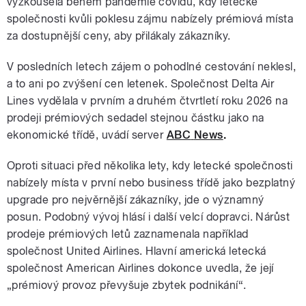
vyzkoušela během pandemie covidu, kdy letecké
společnosti kvůli poklesu zájmu nabízely prémiová místa
za dostupnější ceny, aby přilákaly zákazníky.
V posledních letech zájem o pohodlné cestování neklesl,
a to ani po zvýšení cen letenek. Společnost Delta Air
Lines vydělala v prvním a druhém čtvrtletí roku 2026 na
prodeji prémiových sedadel stejnou částku jako na
ekonomické třídě, uvádí server
ABC
News
.
Oproti situaci před několika lety, kdy letecké společnosti
nabízely místa v první nebo business třídě jako bezplatný
upgrade pro nejvěrnější zákazníky, jde o významný
posun. Podobný vývoj hlásí i další velcí dopravci. Nárůst
prodeje prémiových letů zaznamenala například
společnost United Airlines. Hlavní americká letecká
společnost American Airlines dokonce uvedla, že její
„prémiový provoz převyšuje zbytek podnikání“.