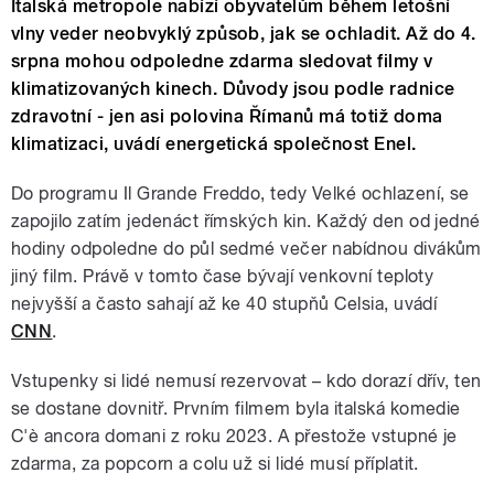
Italská metropole nabízí obyvatelům během letošní
vlny veder neobvyklý způsob, jak se ochladit. Až do 4.
srpna mohou odpoledne zdarma sledovat filmy v
klimatizovaných kinech. Důvody jsou podle radnice
zdravotní - jen asi polovina Římanů má totiž doma
klimatizaci, uvádí energetická společnost Enel.
Do programu Il Grande Freddo, tedy Velké ochlazení, se
zapojilo zatím jedenáct římských kin. Každý den od jedné
hodiny odpoledne do půl sedmé večer nabídnou divákům
jiný film. Právě v tomto čase bývají venkovní teploty
nejvyšší a často sahají až ke 40 stupňů Celsia, uvádí
CNN
.
Vstupenky si lidé nemusí rezervovat – kdo dorazí dřív, ten
se dostane dovnitř. Prvním filmem byla italská komedie
C'è ancora domani z roku 2023. A přestože vstupné je
zdarma, za popcorn a colu už si lidé musí příplatit.