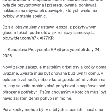
była źle przygotowana i przeregulowana, ponieważ
nakładała na obywateli obowiązki, których wielu nie
byłoby w stanie spełnić.
Dzisiaj otrzymujemy ustawę lepszą, z pozytywnym
głosem takich podmiotów jak rolniczy samorząd.…
pic.twitter.com/h7kIAI77KR
— Kancelaria Prezydenta RP (@prezydentpl)
July 24,
2026
Nový zákon zakazuje majitelům držet psy a kočky doma
uvázané. Zvířata musí být chována buď uvnitř domu, v
oplocené zahradě, nebo v kotci „dostatečně velkém na
to, aby se zvíře mohlo volně pohybovat a naplňovat své
přirozené potřeby“. Psům chovaným v kotcích musí být
navíc zajištěn denní pohyb i mimo ně.
Psi a kočky mohou být v určitých situacích i nadále na