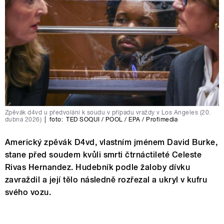
Zpěvák d4vd u předvolání k soudu v případu vraždy v Los Angeles (20.
dubna 2026)
|
foto:
TED SOQUI / POOL / EPA / Profimedia
Americký zpěvák D4vd, vlastním jménem David Burke,
stane před soudem kvůli smrti čtrnáctileté Celeste
Rivas Hernandez. Hudebník podle žaloby dívku
zavraždil a její tělo následně rozřezal a ukryl v kufru
svého vozu.