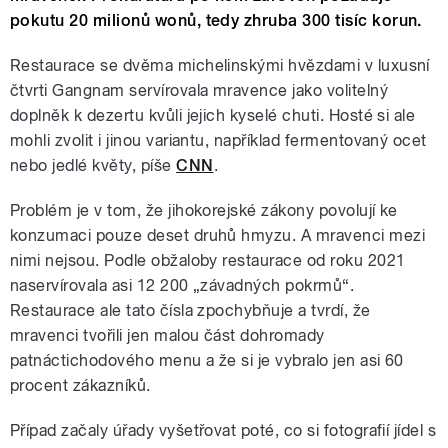
pokutu 20 milionů wonů, tedy zhruba 300 tisíc korun.
Restaurace se dvěma michelinskými hvězdami v luxusní
čtvrti Gangnam servírovala mravence jako volitelný
doplněk k dezertu kvůli jejich kyselé chuti. Hosté si ale
mohli zvolit i jinou variantu, například fermentovaný ocet
nebo jedlé květy, píše
CNN
.
Problém je v tom, že jihokorejské zákony povolují ke
konzumaci pouze deset druhů hmyzu. A mravenci mezi
nimi nejsou. Podle obžaloby restaurace od roku 2021
naservírovala asi 12 200
„
závadných pokrmů
“
.
Restaurace ale tato čísla zpochybňuje a tvrdí, že
mravenci tvořili jen malou část dohromady
patnáctichodového menu a že si je vybralo jen asi 60
procent zákazníků.
Případ začaly úřady vyšetřovat poté, co si fotografií jídel s