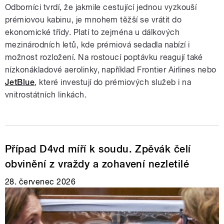
Odborníci tvrdí, že jakmile cestující jednou vyzkouší
prémiovou kabinu, je mnohem těžší se vrátit do
ekonomické třídy. Platí to zejména u dálkových
mezinárodních letů, kde prémiová sedadla nabízí ​​i
možnost rozložení. Na rostoucí poptávku reagují také
nízkonákladové aerolinky, například Frontier Airlines nebo
JetBlue
, které investují do prémiových služeb i na
vnitrostátních linkách.
Případ D4vd míří k soudu. Zpěvák čelí
obvinění z vraždy a zohavení nezletilé
28. červenec 2026