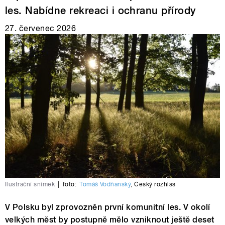
les. Nabídne rekreaci i ochranu přírody
27. červenec 2026
Ilustrační snímek
|
foto:
Tomáš Vodňanský
,
Český rozhlas
V Polsku byl zprovozněn první komunitní les. V okolí
velkých měst by postupně mělo vzniknout ještě deset