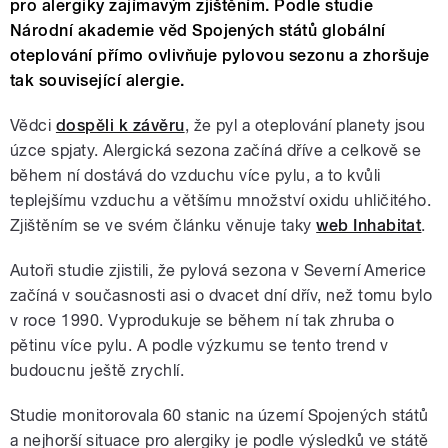
pro alergiky zajímavým zjištěním. Podle studie
Národní akademie věd Spojených států globální
oteplování přímo ovlivňuje pylovou sezonu a zhoršuje
tak související alergie.
Vědci
dospěli k závěru
, že pyl a oteplování planety jsou
úzce spjaty. Alergická sezona začíná dříve a celkově se
během ní dostává do vzduchu více pylu, a to kvůli
teplejšímu vzduchu a většímu množství oxidu uhličitého.
Zjištěním se ve svém článku věnuje taky
web Inhabitat
.
Autoři studie zjistili, že pylová sezona v Severní Americe
začíná v současnosti asi o dvacet dní dřív, než tomu bylo
v roce 1990. Vyprodukuje se během ní tak zhruba o
pětinu více pylu. A podle výzkumu se tento trend v
budoucnu ještě zrychlí.
Studie monitorovala 60 stanic na území Spojených států
a nejhorší situace pro alergiky je podle výsledků ve státě