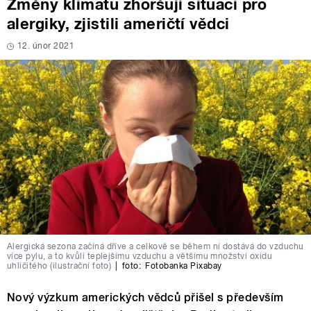
Změny klimatu zhoršují situaci pro
alergiky, zjistili američtí vědci
12. únor 2021
Alergická sezona začíná dříve a celkově se během ní dostává do vzduchu
více pylu, a to kvůli teplejšímu vzduchu a většímu množství oxidu
uhličitého (ilustrační foto)
|
foto:
Fotobanka Pixabay
Nový výzkum amerických vědců přišel s především