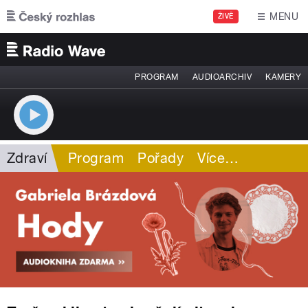
Přejít k hlavnímu obsahu
MENU
ŽIVĚ
PROGRAM
AUDIOARCHIV
KAMERY
Zdraví
Program
Pořady
Více
…