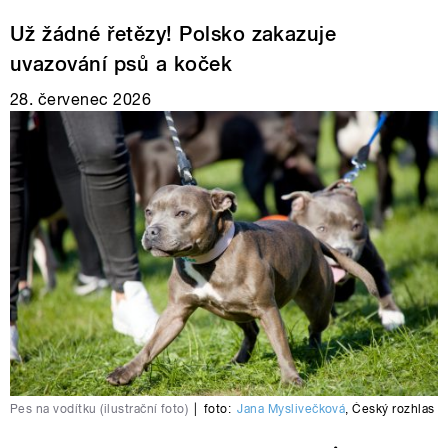
Už žádné řetězy! Polsko zakazuje
uvazování psů a koček
28. červenec 2026
Pes na vodítku (ilustrační foto)
|
foto:
Jana Myslivečková
,
Český rozhlas