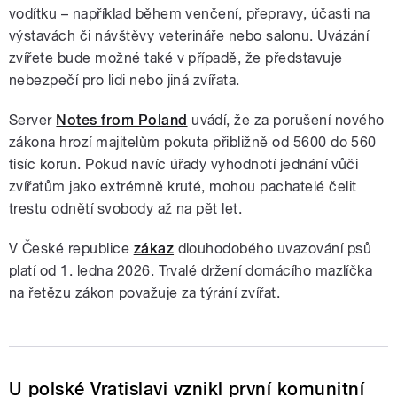
vodítku – například během venčení, přepravy, účasti na
výstavách či návštěvy veterináře nebo salonu. Uvázání
zvířete bude možné také v případě, že představuje
nebezpečí pro lidi nebo jiná zvířata.
Server
Notes from Poland
uvádí, že za porušení nového
zákona hrozí majitelům pokuta přibližně od 5600 do 560
tisíc korun. Pokud navíc úřady vyhodnotí jednání vůči
zvířatům jako extrémně kruté, mohou pachatelé čelit
trestu odnětí svobody až na pět let.
V České republice
zákaz
dlouhodobého uvazování psů
platí od 1. ledna 2026. Trvalé držení domácího mazlíčka
na řetězu zákon považuje za týrání zvířat.
U polské Vratislavi vznikl první komunitní