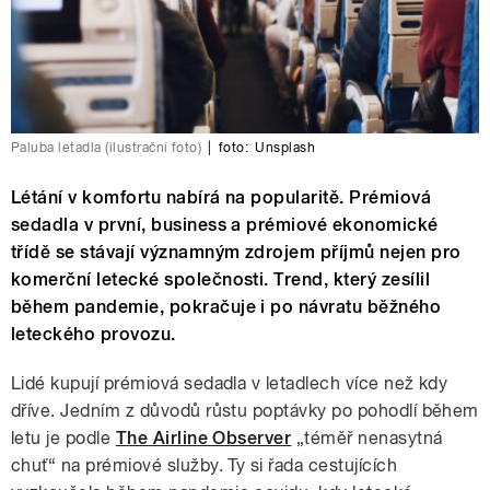
Paluba letadla (ilustrační foto)
|
foto:
Unsplash
Létání v komfortu nabírá na popularitě. Prémiová
sedadla v první, business a prémiové ekonomické
třídě se stávají významným zdrojem příjmů nejen pro
komerční letecké společnosti. Trend, který zesílil
během pandemie, pokračuje i po návratu běžného
leteckého provozu.
Lidé kupují prémiová sedadla v letadlech více než kdy
dříve. Jedním z důvodů růstu poptávky po pohodlí během
letu je podle
The Airline Observer
„téměř nenasytná
chuť“ na prémiové služby. Ty si řada cestujících