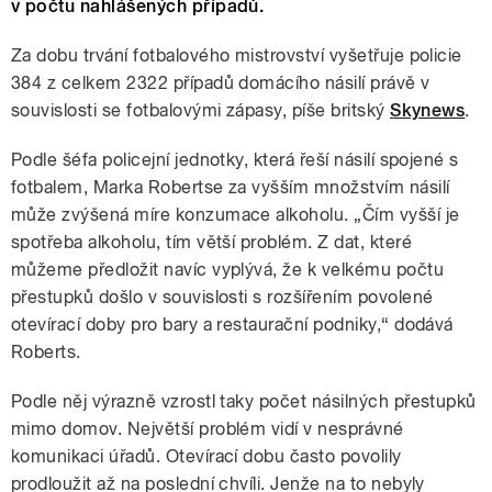
v počtu nahlášených případů.
Za dobu trvání fotbalového mistrovství vyšetřuje policie
384 z celkem 2322 případů domácího násilí právě v
souvislosti se fotbalovými zápasy, píše britský
Skynews
.
Podle šéfa policejní jednotky, která řeší násilí spojené s
fotbalem, Marka Robertse za vyšším množstvím násilí
může zvýšená míre konzumace alkoholu. „Čím vyšší je
spotřeba alkoholu, tím větší problém. Z dat, které
můžeme předložit navíc vyplývá, že k velkému počtu
přestupků došlo v souvislosti s rozšířením povolené
otevírací doby pro bary a restaurační podniky,“ dodává
Roberts.
Podle něj výrazně vzrostl taky počet násilných přestupků
mimo domov. Největší problém vidí v nesprávné
komunikaci úřadů. Otevírací dobu často povolily
prodloužit až na poslední chvíli. Jenže na to nebyly