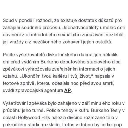
Soud v pondělí rozhodl, že existuje dostatek důkazů pro
zahájení soudního procesu. Jednadvacetiletý umělec čelí
obvinění z dlouhodobého sexuálního zneužívání nezletilé,
její vraždy a z nezákonného zohavení jejích ostatků.
Podle vyšetřovatelů dívka loňského dubna, jen několik
dní před vydáním Burkeho debutového studiového alba,
zpěvákovi vyhrožovala zveřejněním informací o jejich
vztahu. „Ukončím tvou kariéru i tvůj život,“ napsala v
textové zprávě, kterou odeslala noc před svou smrtí,
uvádí zpravodajská agentura
AP
.
Vyšetřování zpěváka bylo zahájeno v září minulého roku v
průběhu jeho turné. Policie tehdy v kufru Burkeho Tesly v
oblasti Hollywood Hills nalezla dívčino rozřezané tělo v
pokročilém stádiu rozkladu. Letos v dubnu byl indie-pop