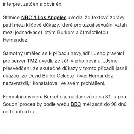
interpret zatčen a obviněn.
Stanice
NBC 4 Los Angeles
uvedla, že textové zprávy
patří mezi klíčové důkazy, které prokazují sexuální vztah
mezi jednadvacetiletým Burkem a čtrnáctiletou
Hernandez.
Samotný umělec se k případu nevyjádřil. Jeho právníci
pro server
TMZ
uvedli, že věří v jeho nevinu. „Jsme
přesvědčeni, že skutečné důkazy v tomto případě jasně
ukážou, že David Burke Celeste Rivas Hernandez
nezavraždil,“ konstatovali ve svém prohlášení.
Formální obvinění Burkeho je naplánováno na 31. srpna.
Soudní proces by podle webu
BBC
měl začít do 90 dnů
od tohoto data.