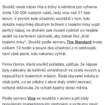
Soutěž nesla název Hra o trůny a odměna pro výherce
činila 100 000 ruských rublů, tedy více než 27 tisíc
korun. V prvním kole účastníci soutěžili v tom, kdo
dokáže nejrychleji dlouhým brčkem z toaletní mísy vypít
perlivý nápoj, ve druhém pak museli vydržet co nejdéle
sedět na zavřeném záchodě, aby získali titul „Král
toaletní mísy“. Soutěž podle serveru
The Standard
trvala
celkem 10 hodin a pouze dva účastníci z ní odstoupili,
není však jasné, kdo nakonec vyhrál.
Firma Domix, která soutěž pořádala, ujišťuje, že nápoje
byly nalévány do kelímků umístěných ve zcela nových a
nepoužitých toaletních mísách. Řada obyvatel města si
však poté, co se záběry z akce staly virální senzací,
veřejně stěžovala, že vytváří špatný obraz města.
Podle serveru
Vice
se soutěže v jezení a pití staly
populárním marketingovým nástrojem a výzkumy navíc