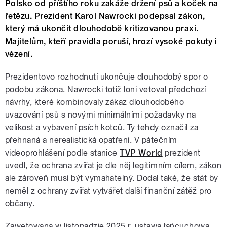
Polsko od příštího roku zakáže držení psů a koček na
řetězu. Prezident Karol Nawrocki podepsal zákon,
který má ukončit dlouhodobě kritizovanou praxi.
Majitelům, kteří pravidla poruší, hrozí vysoké pokuty i
vězení.
Prezidentovo rozhodnutí ukončuje dlouhodobý spor o
podobu zákona. Nawrocki totiž loni vetoval předchozí
návrhy, které kombinovaly zákaz dlouhodobého
uvazování psů s novými minimálními požadavky na
velikost a vybavení psích kotců. Ty tehdy označil za
přehnaná a nerealistická opatření. V pátečním
videoprohlášení podle stanice
TVP World
prezident
uvedl, že ochrana zvířat je dle něj legitimním cílem, zákon
ale zároveň musí být vymahatelný. Dodal také, že stát by
neměl z ochrany zvířat vytvářet další finanční zátěž pro
občany.
Zawetowana w listopadzie 2025 r. ustawa łańcuchowa