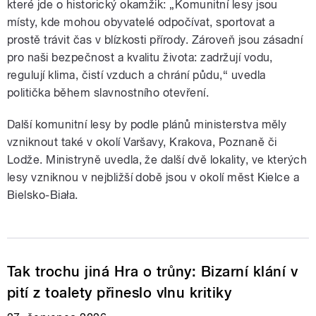
které jde o historický okamžik: „Komunitní lesy jsou
místy, kde mohou obyvatelé odpočívat, sportovat a
prostě trávit čas v blízkosti přírody. Zároveň jsou zásadní
pro naši bezpečnost a kvalitu života: zadržují vodu,
regulují klima, čistí vzduch a chrání půdu,“ uvedla
politička během slavnostního otevření.
Další komunitní lesy by podle plánů ministerstva měly
vzniknout také v okolí Varšavy, Krakova, Poznaně či
Lodže. Ministryně uvedla, že další dvě lokality, ve kterých
lesy vzniknou v nejbližší době jsou v okolí měst Kielce a
Bielsko-Biała.
Tak trochu jiná Hra o trůny: Bizarní klání v
pití z toalety přineslo vlnu kritiky