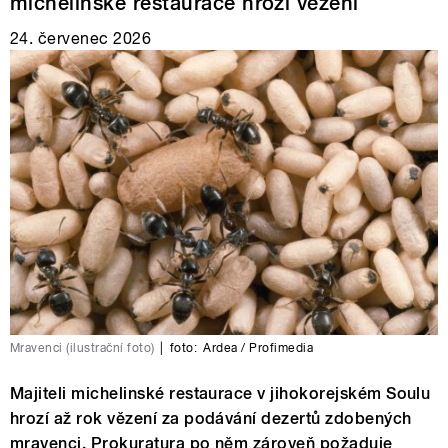
michelinské restaurace hrozí vězení
24. červenec 2026
Mravenci (ilustrační foto)
|
foto:
Ardea / Profimedia
Majiteli michelinské restaurace v jihokorejském Soulu
hrozí až rok vězení za podávání dezertů zdobených
mravenci. Prokuratura po něm zároveň požaduje