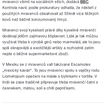
mravenci všimli na sociálních sítích, dodává
BBC
.
Kontrola navíc podle prokuratury odhalila, že někteří z
použitých mravenců obsahovali až 55krát více těžkých
kovů než běžně konzumovaný hmyz.
Mravenci svojí kyselostí právě díky kyselině mravenčí
dodávají jídlům zajímavou štiplavost. Lidé je tak můžou
využívat třeba k výrobě ginů nebo marmelád, ale to jsou
spíš okrajovější a exotičtější artikly a rozhodně zatím
nejde o běžné supermarketové zboží.
V Mexiku se z mravenců vaří takzvané Escamoles
„mexický kaviár“. To jsou mravenci spolu s vajíčky rodu
Liometopum opečení na másle s bylinkami v tortille. V
Indii se zase tradičně připravuje třeba mravenčí čatní s
česnekem, mátou, solí a chilli papričkami.