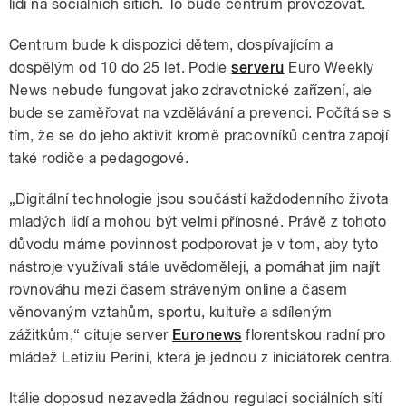
lidí na sociálních sítích. To bude centrum provozovat.
Centrum bude k dispozici dětem, dospívajícím a
dospělým od 10 do 25 let. Podle
serveru
Euro Weekly
News nebude fungovat jako zdravotnické zařízení, ale
bude se zaměřovat na vzdělávání a prevenci. Počítá se s
tím, že se do jeho aktivit kromě pracovníků centra zapojí
také rodiče a pedagogové.
„Digitální technologie jsou součástí každodenního života
mladých lidí a mohou být velmi přínosné. Právě z tohoto
důvodu máme povinnost podporovat je v tom, aby tyto
nástroje využívali stále uvědoměleji, a pomáhat jim najít
rovnováhu mezi časem stráveným online a časem
věnovaným vztahům, sportu, kultuře a sdíleným
zážitkům,“ cituje server
Euronews
florentskou radní pro
mládež Letiziu Perini, která je jednou z iniciátorek centra.
Itálie doposud nezavedla žádnou regulaci sociálních sítí