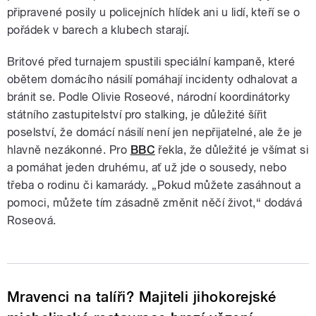
připravené posily u policejních hlídek ani u lidí, kteří se o
pořádek v barech a klubech starají.
Britové před turnajem spustili speciální kampaně, které
obětem domácího násilí pomáhají incidenty odhalovat a
bránit se. Podle Olivie Roseové, národní koordinátorky
státního zastupitelství pro stalking, je důležité šířit
poselství, že domácí násilí není jen nepřijatelné, ale že je
hlavně nezákonné. Pro
BBC
řekla, že důležité je všímat si
a pomáhat jeden druhému, ať už jde o sousedy, nebo
třeba o rodinu či kamarády. „Pokud můžete zasáhnout a
pomoci, můžete tím zásadně změnit něčí život,“ dodává
Roseová.
Mravenci na talíři? Majiteli jihokorejské