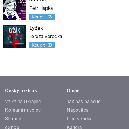
Petr Hapka
Koupit
Lyžák
Tereza Verecká
Koupit
Český rozhlas
O nás
Válka na Ukrajině
Jak nás naladíte
Komunální volby
Nápověda
Stanice
Lidé v rádiu
eShop
Kariéra