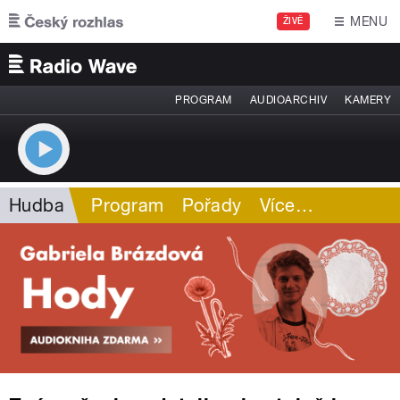
Přejít k hlavnímu obsahu
MENU
ŽIVĚ
PROGRAM
AUDIOARCHIV
KAMERY
Hudba
Program
Pořady
Více
…