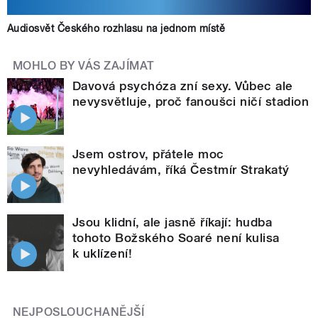
Audiosvět Českého rozhlasu na jednom místě
MOHLO BY VÁS ZAJÍMAT
Davová psychóza zní sexy. Vůbec ale
nevysvětluje, proč fanoušci ničí stadion
Jsem ostrov, přátele moc
nevyhledávám, říká Čestmír Strakatý
Jsou klidní, ale jasně říkají: hudba
tohoto Božského Soaré není kulisa
k uklízení!
NEJPOSLOUCHANĚJŠÍ