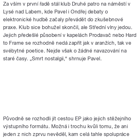
Za vším v první řadě stál klub Druhé patro na náměstí v
Lysé nad Labem, kde Pavel i Ondřej debaty o
elektronické hudbě začaly převádět do zkušebnové
praxe. Klub sice bohužel skončil, ale Střední vlny jedou.
Jejich předešlé působení v kapelách Prodavač nebo Hard
to Frame se rozhodně nedá zapřít jak v aranžích, tak ve
svébytné poetice. Nejde však o žádné navazování na
staré časy.
„
Smrt nostalgii,
“
shrnuje Pavel.
Původně se rozhodli jít cestou EP jako jejich stěžejního
výstupního formátu. Možná i trochu kvůli tomu, že ani
jeden z nich zprvu nevěděl, kam celá tahle spolupráce