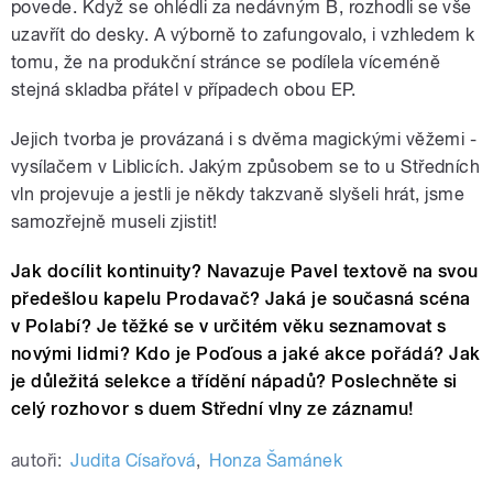
povede. Když se ohlédli za nedávným B, rozhodli se vše
uzavřít do desky. A výborně to zafungovalo, i vzhledem k
tomu, že na produkční stránce se podílela víceméně
stejná skladba přátel v případech obou EP.
Jejich tvorba je provázaná i s dvěma magickými věžemi -
vysílačem v Liblicích. Jakým způsobem se to u Středních
vln projevuje a jestli je někdy takzvaně slyšeli hrát, jsme
samozřejně museli zjistit!
Jak docílit kontinuity? Navazuje Pavel textově na svou
předešlou kapelu Prodavač? Jaká je současná scéna
v Polabí? Je těžké se v určitém věku seznamovat s
novými lidmi? Kdo je Poďous a jaké akce pořádá? Jak
je důležitá selekce a třídění nápadů? Poslechněte si
celý rozhovor s duem Střední vlny ze záznamu!
autoři:
Judita Císařová
,
Honza Šamánek