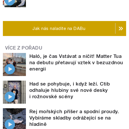
Jak nás naladíte na DABu
VÍCE Z POŘADU
Haló, je čas Vstávat a ničit! Matter Tua
na debutu přetavují vztek v bezuzdnou
energii
Had se pohybuje, i když leží. Ctib
odhaluje hlubiny své nové desky
i rožnovské scény
Rej mořských příšer a spodní proudy.
Vybíráme skladby odrážející se na
hladině