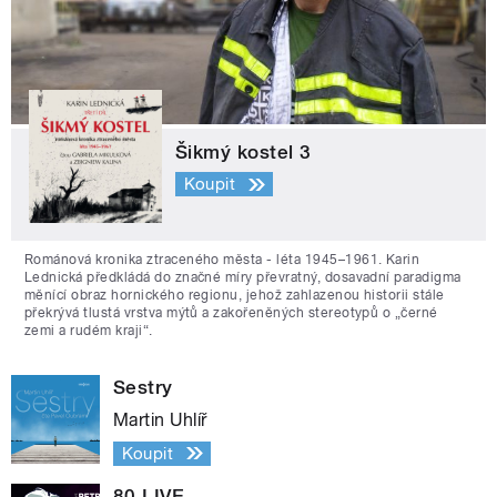
Šikmý kostel 3
Koupit
Románová kronika ztraceného města - léta 1945–1961. Karin
Lednická předkládá do značné míry převratný, dosavadní paradigma
měnící obraz hornického regionu, jehož zahlazenou historii stále
překrývá tlustá vrstva mýtů a zakořeněných stereotypů o „černé
zemi a rudém kraji“.
Sestry
Martin Uhlíř
Koupit
80 LIVE