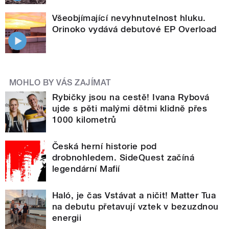
Všeobjímající nevyhnutelnost hluku.
Orinoko vydává debutové EP Overload
MOHLO BY VÁS ZAJÍMAT
Rybičky jsou na cestě! Ivana Rybová
ujde s pěti malými dětmi klidně přes
1000 kilometrů
Česká herní historie pod
drobnohledem. SideQuest začíná
legendární Mafií
Haló, je čas Vstávat a ničit! Matter Tua
na debutu přetavují vztek v bezuzdnou
energii