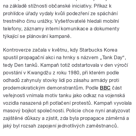
na základě stížnosti občanské iniciativy. Příkaz k
prohlídce úřady vydaly kvůli podezření ze spáchání
trestného činu urážky. Vyšetřovatelé hledali mobilní
telefony, záznamy interní komunikace a dokumenty
týkající se plánování kampaně.
Kontroverze začala v květnu, kdy Starbucks Korea
spustil propagační akci na hrnky s názvem „Tank Day“,
tedy Den tanků. Kampaň totiž odstartovala v den výročí
povstání v Kwangdžu z roku 1980, při kterém podle
odhadů zahynuly stovky lidí po zásahu armády proti
prodemokratickým demonstrantům. Podle
BBC
část
veřejnosti vnímala motiv tanku jako odkaz na vojenská
vozidla nasazená při potlačení protestů. Kampaň vyvolala
masový bojkot společnosti. Policie chce nyní analyzovat
zajištěné důkazy a zjistit, zda byla propagace záměrná a
jaký byl rozsah zapojení jednotlivých zaměstnanců.