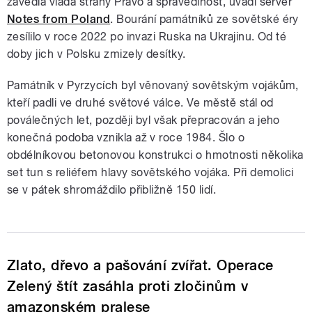
zavedla vláda strany Právo a spravedlnost, uvádí server
Notes from Poland
. Bourání památníků ze sovětské éry
zesílilo v roce 2022 po invazi Ruska na Ukrajinu. Od té
doby jich v Polsku zmizely desítky.
Památník v Pyrzycích byl věnovaný sovětským vojákům,
kteří padli ve druhé světové válce. Ve městě stál od
poválečných let, později byl však přepracován a jeho
konečná podoba vznikla až v roce 1984. Šlo o
obdélníkovou betonovou konstrukci o hmotnosti několika
set tun s reliéfem hlavy sovětského vojáka. Při demolici
se v pátek shromáždilo přibližně 150 lidí.
Zlato, dřevo a pašování zvířat. Operace
Zelený štít zasáhla proti zločinům v
amazonském pralese