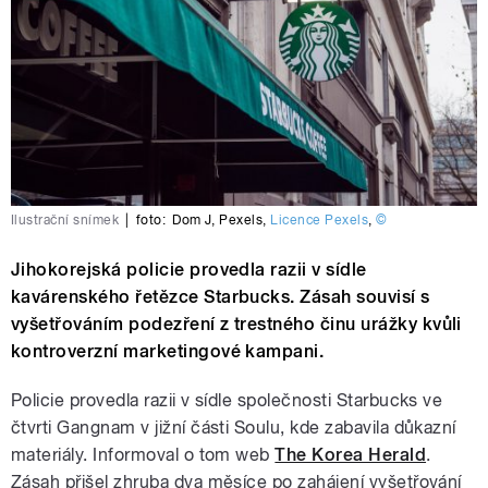
Ilustrační snímek
|
foto:
Dom J
,
Pexels
,
Licence Pexels
,
©
Jihokorejská policie provedla razii v sídle
kavárenského řetězce Starbucks. Zásah souvisí s
vyšetřováním podezření z trestného činu urážky kvůli
kontroverzní marketingové kampani.
Policie provedla razii v sídle společnosti Starbucks ve
čtvrti Gangnam v jižní části Soulu, kde zabavila důkazní
materiály. Informoval o tom web
The Korea Herald
.
Zásah přišel zhruba dva měsíce po zahájení vyšetřování