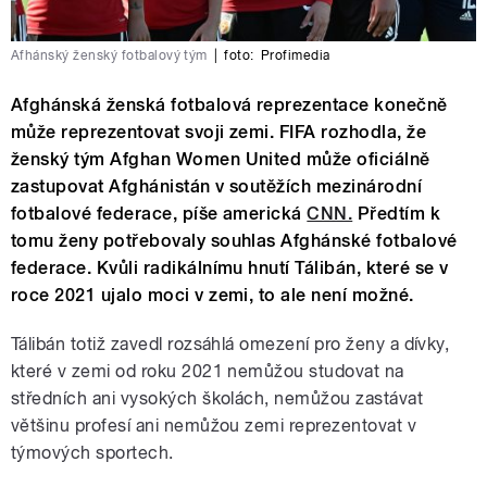
Afhánský ženský fotbalový tým
|
foto:
Profimedia
Afghánská ženská fotbalová reprezentace konečně
může reprezentovat svoji zemi. FIFA rozhodla, že
ženský tým Afghan Women United může oficiálně
zastupovat Afghánistán v soutěžích mezinárodní
fotbalové federace, píše americká
CNN.
Předtím k
tomu ženy potřebovaly souhlas Afghánské fotbalové
federace. Kvůli radikálnímu hnutí Tálibán, které se v
roce 2021 ujalo moci v zemi, to ale není možné.
Tálibán totiž zavedl rozsáhlá omezení pro ženy a dívky,
které v zemi od roku 2021 nemůžou studovat na
středních ani vysokých školách, nemůžou zastávat
většinu profesí ani nemůžou zemi reprezentovat v
týmových sportech.