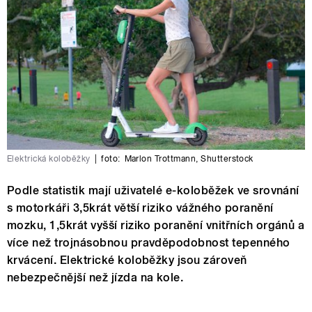
Elektrická koloběžky
|
foto:
Marlon Trottmann
,
Shutterstock
Podle statistik mají uživatelé e-koloběžek ve srovnání
s motorkáři 3,5krát větší riziko vážného poranění
mozku, 1,5krát vyšší riziko poranění vnitřních orgánů a
více než trojnásobnou pravděpodobnost tepenného
krvácení. Elektrické koloběžky jsou zároveň
nebezpečnější než jízda na kole.