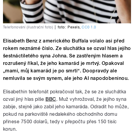
Telefonování (ilustrační foto)
|
foto:
Pexels
,
CC0 1.0
Elisabeth Benz z amerického Buffala volalo asi před
rokem neznámé číslo. Ze sluchátka se ozval hlas jejího
šestnáctiletého syna Johna. Se zastřeným hlasem a
rozrušený říkal, že jeho kamarád je mrtvý. Opakoval
„mami, můj kamarád je po smrti“. Doopravdy ale
nemluvila se svým synem, ale jeho AI napodobeninou.
Elisabethin telefonát pokračoval tak, že se ze sluchátka
ozval jiný hlas píše
BBC
. Muž vyhrožoval, že jejího syna
zabije, stejně jako zabil jeho kamaráda. Odradit ho může,
pokud na parkoviště nedalekého obchodního domu
přinese 7500 dolarů, tedy v přepočtu přes 150 tisíc
korun.