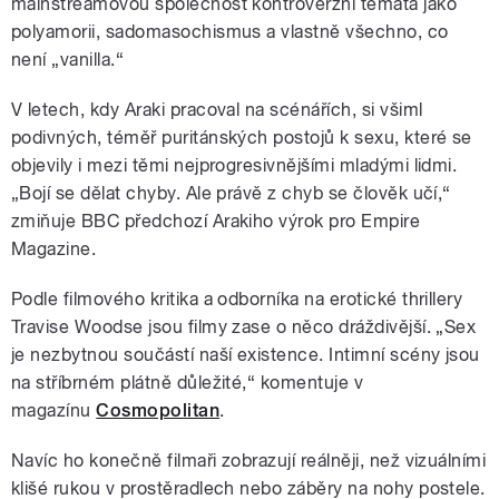
mainstreamovou společnost kontroverzní témata jako
polyamorii, sadomasochismus a vlastně všechno, co
není „vanilla.“
V letech, kdy Araki pracoval na scénářích, si všiml
podivných, téměř puritánských postojů k sexu, které se
objevily i mezi těmi nejprogresivnějšími mladými lidmi.
„Bojí se dělat chyby. Ale právě z chyb se člověk učí,“
zmiňuje BBC předchozí Arakiho výrok pro Empire
Magazine.
Podle filmového kritika a odborníka na erotické thrillery
Travise Woodse jsou filmy zase o něco dráždivější. „Sex
je nezbytnou součástí naší existence. Intimní scény jsou
na stříbrném plátně důležité,
“ komentuje v
magazínu
Cosmopolitan
.
Navíc ho konečně filmaři zobrazují reálněji, než vizuálními
klišé rukou v prostěradlech nebo záběry na nohy postele.