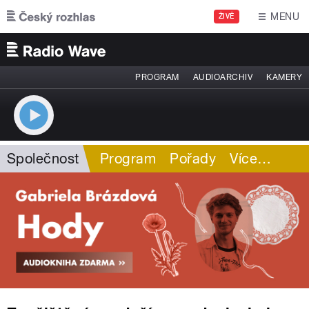
Přejít k hlavnímu obsahu
MENU
ŽIVĚ
PROGRAM
AUDIOARCHIV
KAMERY
Společnost
Program
Pořady
Více
…