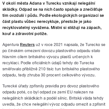
V okolí města Adana v Turecku vznikají nelegální
skládky. Odpad se na nich často spaluje a znečišťuje
tím ovzduší i půdu. Podle ekologických organizací se
část plastu vůbec nerecykluje, přestože je jako
recyklovatelný vyvážena. Místní si stěžují na zápach,
kouř a zdravotní potíže.
Agentura
Reuters
už v roce 2021 napsala, že Turecko se
po čínském omezení dovozu plastového odpadu stalo
hlavním cílem britského vývozu plastů určených k
recyklaci. Podle oficiálních údajů tehdy do Turecka
směřovalo přibližně 210 tisíc tun britského plastového
odpadu, tedy zhruba 30 procent celkového vývozu.
Turecké úřady zpřísnily pravidla pro dovoz plastového
odpadu poté, co byl odpad ze zemí EU nalezen na
nelegálních skládkách a podél silnic. Britská vláda tehdy
uvedla, že chce nelegální vývoz odpadu omezit a zpřísnit