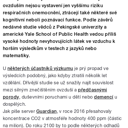
ovzduším nejsou vystavení jen vyššímu riziku
respiračních onemocnění, ztrácejí také některé své
kognitivní neboli poznávací funkce. Podle závěrů
nedávné studie vědců z Pekingské univerzity a
americké Yale School of Public Health vedou příliš
vysoké hodnoty nevyhovujících látek ve vzduchu k
horším výsledkům v testech z jazyků nebo
matematiky.
U
některých účastníků výzkumu
je prý propad ve
výsledcích podobný, jako kdyby ztratili několik let
vzdělání. Dřívější studie se už snažily najít souvislost
mezi silným znečištěním ovzduší a
předčasnými
porody
, duševními poruchami u dětí nebo
demencí
u
dospělých.
Jak píše server
Guardian
, v roce 2016 přesahovaly
koncentrace CO2 v atmosféře hodnoty 400 ppm (částic
na milion). Do roku 2100 by to podle některých odhadů