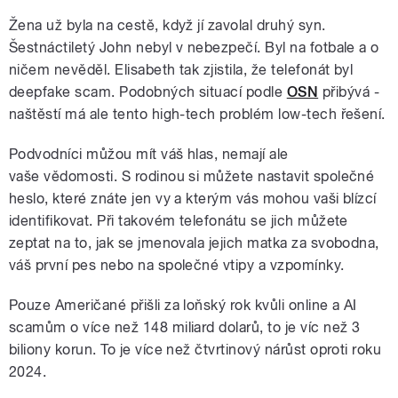
Žena už byla na cestě, když jí zavolal druhý syn.
Šestnáctiletý John nebyl v nebezpečí. Byl na fotbale a o
ničem nevěděl. Elisabeth tak zjistila, že telefonát byl
deepfake scam. Podobných situací podle
OSN
přibývá -
naštěstí má ale tento high-tech problém low-tech řešení.
Podvodníci můžou mít váš hlas, nemají ale
vaše vědomosti. S rodinou si můžete nastavit společné
heslo, které znáte jen vy a kterým vás mohou vaši blízcí
identifikovat. Při takovém telefonátu se jich můžete
zeptat na to, jak se jmenovala jejich matka za svobodna,
váš první pes nebo na společné vtipy a vzpomínky.
Pouze Američané přišli za loňský rok kvůli online a AI
scamům o více než 148 miliard dolarů, to je víc než 3
biliony korun. To je více než čtvrtinový nárůst oproti roku
2024.