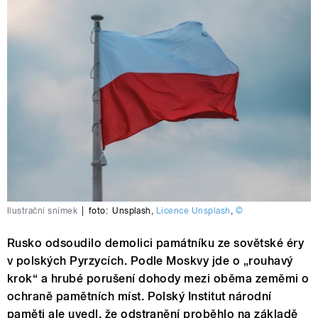
Ilustrační snímek
|
foto:
Unsplash
,
Licence Unsplash
,
©
Rusko odsoudilo demolici památníku ze sovětské éry
v polských Pyrzycích. Podle Moskvy jde o „rouhavý
krok“ a hrubé porušení dohody mezi oběma zeměmi o
ochraně pamětních míst. Polský Institut národní
paměti ale uvedl, že odstranění proběhlo na základě