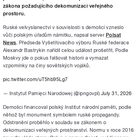
zákona požadujícího dekomunizaci veřejného
prostoru.
Ruské velvyslanectví v souvislosti s demolicí vzneslo
vůči polským úřadům námitku, napsal server
Polsat
News
. Předseda Vyšetřovacího výboru Ruské federace
Alexandr Bastrykin nařídil celou událost prošetřit. Podle
Moskvy jde o pokus falšovat historii a vymazat
vzpomínky na činy sovětských vojáků.
pic.twitter.com/uT5hb95Lg7
— Instytut Pamięci Narodowej (@ipngovpl)
July 31, 2026
Demolici financoval polský Institut národní paměti, podle
něhož byl monument symbolem ruské propagandy.
Odstranění proběhlo v souladu se zákonem o
dekomunizaci veřejných prostranství. Normu v roce 2016