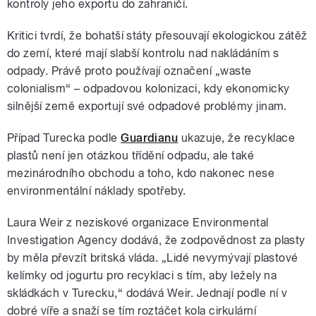
kontroly jeho exportu do zahraničí.
Kritici tvrdí, že bohatší státy přesouvají ekologickou zátěž
do zemí, které mají slabší kontrolu nad nakládáním s
odpady. Právě proto používají označení „waste
colonialism“ – odpadovou kolonizaci, kdy ekonomicky
silnější země exportují své odpadové problémy jinam.
Případ Turecka podle
Guardianu
ukazuje, že recyklace
plastů není jen otázkou třídění odpadu, ale také
mezinárodního obchodu a toho, kdo nakonec nese
environmentální náklady spotřeby.
Laura Weir z neziskové organizace Environmental
Investigation Agency dodává, že zodpovědnost za plasty
by měla převzít britská vláda. „Lidé nevymývají plastové
kelímky od jogurtu pro recyklaci s tím, aby ležely na
skládkách v Turecku,“ dodává Weir. Jednají podle ní v
dobré víře a snaží se tím roztáčet kola cirkulární