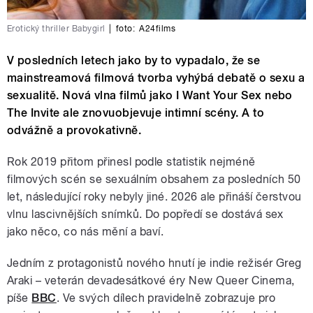
Erotický thriller Babygirl
|
foto:
A24films
V posledních letech jako by to vypadalo, že se
mainstreamová filmová tvorba vyhýbá debatě o sexu a
sexualitě. Nová vlna filmů jako I Want Your Sex nebo
The Invite ale znovuobjevuje intimní scény. A to
odvážně a provokativně.
Rok 2019 přitom přinesl podle statistik nejméně
filmových scén se sexuálním obsahem za posledních 50
let, následující roky nebyly jiné. 2026 ale přináší čerstvou
vlnu lascivnějších snímků. Do popředí se dostává sex
jako něco, co nás mění a baví.
Jedním z protagonistů nového hnutí je indie režisér Greg
Araki – veterán devadesátkové éry New Queer Cinema,
píše
BBC
. Ve svých dílech pravidelně zobrazuje pro