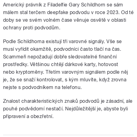
Americký právník z Filadelfie Gary Schildhorn se sám
málem stal terčem deepfake podvodu v roce 2023. Od té
doby se ve svém volném čase věnuje osvětě v oblasti
ochrany proti podvodům.
Podle Schildhorna existují tři varovné signály. Vše se
musí vyřídit okamžitě, podvodníci často tlačí na čas.
Scammeři nepožadují dobře sledovatelné finanční
prostředky. Většinou chtějí dárkové karty, hotovost
nebo kryptoměny. Třetím varovným signálem podle něj
je, že se snaží kontrolovat, s kým mluvíte, když zrovna
nejste s podvodníkem na telefonu.
Znalost charakteristických znaků podvodů je zásadní, ale
pouhé podvědomí nestačí. Nejdůležitější je, abyste byli
připravení a obezřetní.