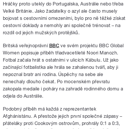
Hráčky proto utekly do Portugalska, Austrálie nebo třeba
Velké Británie. Jako žadatelky o azyl ale často musely
bojovat s cestovními omezeními, bylo pro ně těžké získat
cestovní doklady a nemohly ani společně trénovat – na
rozdíl od jejich mužských protějšků.
Britská veřejnoprávní
BBC
ve svém projektu BBC Global
Women popisuje příběh třiadvacetileté Noori Manozh.
Fotbal začala hrát s ostatními v ulicích Kábulu. Už jako
začínající fotbalistka ale hrála se zahalenou tváří, aby ji
nepoznal bratr ani rodina. Úspěchy na sebe ale
nenechaly dlouho čekat. Po mocenském převratu
zakopala medaile i poháry na zahradě rodinného domu a
odjela do Austrálie.
Podobný příběh má každá z reprezentantek
Afghánistánu. A přestože jejich první společné zápasy –
přáteláky proti Cookovým ostrovům, prohrály 0:1 a 0:3,