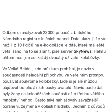
Odborníci analyzovali 23000 případů z britského
Národního registru silničních nehod. Data ukazují, že víc
než 1 z 10 řidičů na e-koloběžce je dítě, které má ještě
větší šanci na to se zranit, píše server
SkyNews
. Helmu
přitom nosí jen asi každý dvacátý uživatel koloběžky.
Ve Velké Británii, kde průzkum probíhal, je navíc v
současnosti nelegální při pohybu ve veřejném prostoru
používat soukromé koloběžky. Lidé si je ale můžou
půjčovat od oficiálních poskytovatelů. Navíc podle dat
byly ženy na koloběžkách součástí až o třetinu většího
množství nehod. Často také nahlašovaly závažnější
poranění, zejména v oblasti hrudníku. Jedním z důvodů