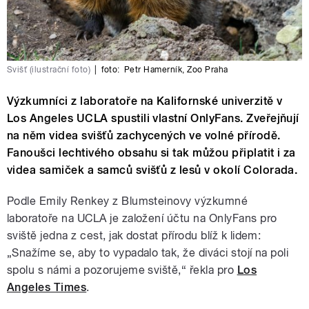
Svišť (ilustrační foto)
|
foto:
Petr Hamerník
,
Zoo Praha
Výzkumníci z laboratoře na Kalifornské univerzitě v
Los Angeles UCLA spustili vlastní OnlyFans. Zveřejňují
na něm videa svišťů zachycených ve volné přírodě.
Fanoušci lechtivého obsahu si tak můžou připlatit i za
videa samiček a samců svišťů z lesů v okolí Colorada.
Podle Emily Renkey z Blumsteinovy výzkumné
laboratoře na UCLA je založení účtu na OnlyFans pro
sviště jedna z cest, jak dostat přírodu blíž k lidem:
„Snažíme se, aby to vypadalo tak, že diváci stojí na poli
spolu s námi a pozorujeme sviště,“ řekla pro
Los
Angeles Times
.