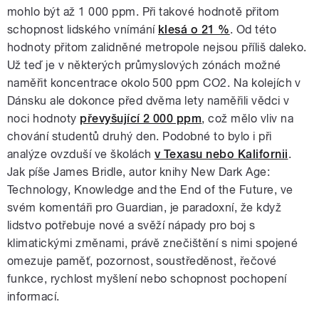
mohlo být až 1 000 ppm. Při takové hodnotě přitom
schopnost lidského vnímání
klesá o 21 %
. Od této
hodnoty přitom zalidněné metropole nejsou příliš daleko.
Už teď je v některých průmyslových zónách možné
naměřit koncentrace okolo 500 ppm CO2. Na kolejích v
Dánsku ale dokonce před dvěma lety naměřili vědci v
noci hodnoty
převyšující 2 000 ppm
, což mělo vliv na
chování studentů druhý den. Podobné to bylo i při
analýze ovzduší ve školách
v Texasu nebo Kalifornii
.
Jak píše James Bridle, autor knihy New Dark Age:
Technology, Knowledge and the End of the Future, ve
svém komentáři pro Guardian, je paradoxní, že když
lidstvo potřebuje nové a svěží nápady pro boj s
klimatickými změnami, právě znečištění s nimi spojené
omezuje paměť, pozornost, soustředěnost, řečové
funkce, rychlost myšlení nebo schopnost pochopení
informací.