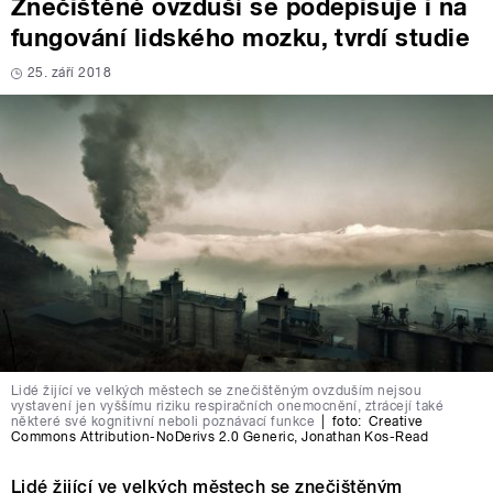
Znečištěné ovzduší se podepisuje i na
fungování lidského mozku, tvrdí studie
25. září 2018
Lidé žijící ve velkých městech se znečištěným ovzduším nejsou
vystavení jen vyššímu riziku respiračních onemocnění, ztrácejí také
některé své kognitivní neboli poznávací funkce
|
foto:
Creative
Commons Attribution-NoDerivs 2.0 Generic
,
Jonathan Kos-Read
Lidé žijící ve velkých městech se znečištěným