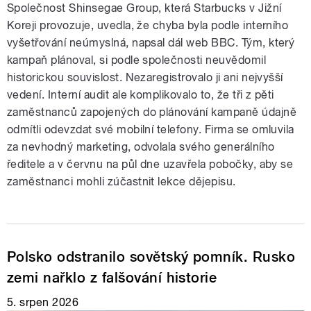
Společnost Shinsegae Group, která Starbucks v Jižní
Koreji provozuje, uvedla, že chyba byla podle interního
vyšetřování neúmyslná, napsal dál web BBC. Tým, který
kampaň plánoval, si podle společnosti neuvědomil
historickou souvislost. Nezaregistrovalo ji ani nejvyšší
vedení. Interní audit ale komplikovalo to, že tři z pěti
zaměstnanců zapojených do plánování kampaně údajně
odmítli odevzdat své mobilní telefony. Firma se omluvila
za nevhodný marketing, odvolala svého generálního
ředitele a v červnu na půl dne uzavřela pobočky, aby se
zaměstnanci mohli zúčastnit lekce dějepisu.
Polsko odstranilo sovětský pomník. Rusko
zemi nařklo z falšování historie
5. srpen 2026