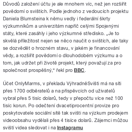
Důvodů založení účtu je ale mnohem víc, než jen rozšířit
povědomí o svištích. Podle jednoho z vedoucích projektu
Daniela Blumsteina k němu vedly i federální škrty
výzkumníkům a univerzitám napříč celými Spojenými
státy, které zasáhly i jeho výzkumné středisko. „Je to
skvělá příležitost nejen se něco naučit o svištích, ale taky
se dozvědět o hrozném stavu, v jakém je financování
vědy, a rozšířit povědomí o dlouhodobém výzkumu a o
tom, jak udržet při životě projekt, který považují za pro
společnost prospěšný,“ řekl pro
BBC
.
Účet OnlyMarms, v překladu VýhradněSvišti má na síti
přes 1700 odběratelů a na příspěvcích od uživatelů
vybral přes 5 tisíc dolarů, tedy v přepočtu více než 100
tisíc korun. Po odečtení dvacetiprocentní provize pro
poskytovatele sociální sítě tak svišti na výzkum prodejem
videoobsahu vydělali přes 4 tisíce dolarů. Zájemci můžou
sviští videa sledovat i na
Instagramu