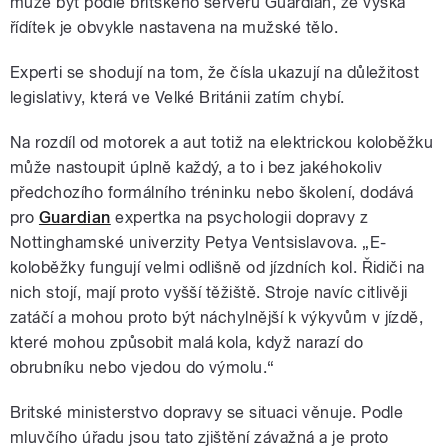
může být podle britského serveru Guardian, že výška
řídítek je obvykle nastavena na mužské tělo.
Experti se shodují na tom, že čísla ukazují na důležitost
legislativy, která ve Velké Británii zatím chybí.
Na rozdíl od motorek a aut totiž na elektrickou koloběžku
může nastoupit úplně každý, a to i bez jakéhokoliv
předchozího formálního tréninku nebo školení, dodává
pro
Guardian
expertka na psychologii dopravy z
Nottinghamské univerzity Petya Ventsislavova. „E-
koloběžky fungují velmi odlišně od jízdních kol. Řidiči na
nich stojí, mají proto vyšší těžiště. Stroje navíc citlivěji
zatáčí a mohou proto být náchylnější k výkyvům v jízdě,
které mohou způsobit malá kola, když narazí do
obrubníku nebo vjedou do výmolu.“
Britské ministerstvo dopravy se situaci věnuje. Podle
mluvčího úřadu jsou tato zjištění závažná a je proto