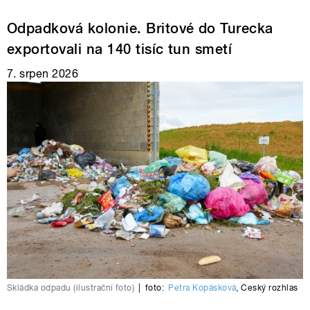
Odpadková kolonie. Britové do Turecka
exportovali na 140 tisíc tun smetí
7. srpen 2026
Skládka odpadu (ilustrační foto)
|
foto:
Petra Kopásková
,
Český rozhlas