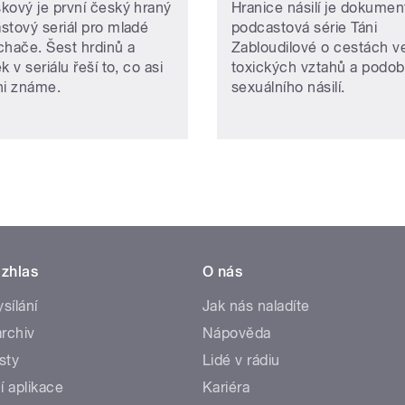
kový je první český hraný
Hranice násilí je dokumen
stový seriál pro mladé
podcastová série Táni
chače. Šest hrdinů a
Zabloudilové o cestách v
k v seriálu řeší to, co asi
toxických vztahů a podo
ni známe.
sexuálního násilí.
zhlas
O nás
ysílání
Jak nás naladíte
rchiv
Nápověda
sty
Lidé v rádiu
í aplikace
Kariéra