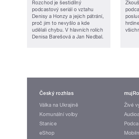
Rozchod je šestidílný
Zkouš
podcastový seriál o vztahu
podca
Denisy a Honzy a jejich pátrání,
poslu
proč jim to nevyšlo a kde
hrdine
udělali chybu. V hlavních rolích
všich
Denisa Barešová a Jan Nedbal.
Český rozhlas
mujRo
Válka na Ukrajině
Živé v
Komunální volby
Audioa
Stanice
Podca
eShop
Mobiln