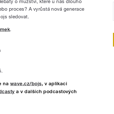
 debaty o mužství, které u nás dlouho
nebo proces? A vyrůstá nová generace
ojs sledovat.
imek
.
n
5.
e na
wave.cz/bojs
, v aplikaci
dcasty
a v dalších podcastových