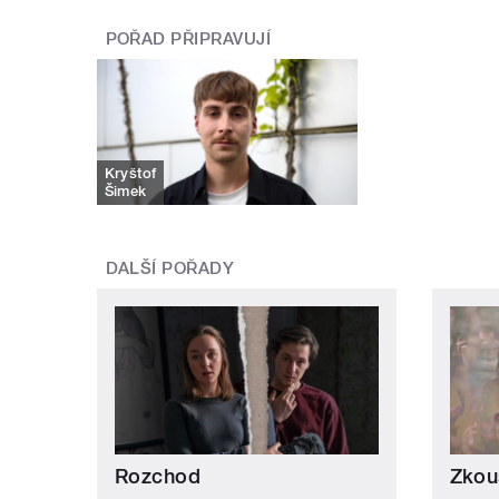
POŘAD PŘIPRAVUJÍ
Kryštof
Šimek
DALŠÍ POŘADY
Rozchod
Zkou