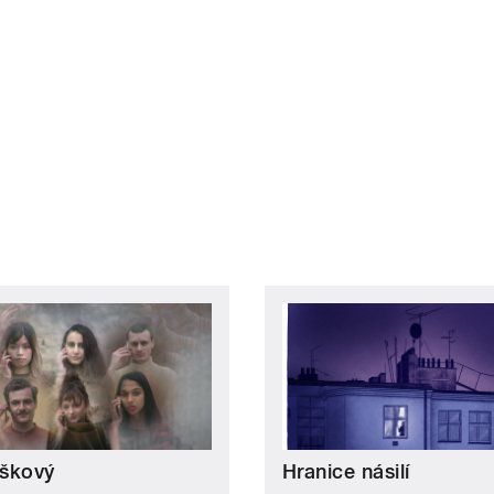
škový
Hranice násilí