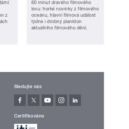
tární
60 minut dravého filmového
lovu: horké novinky z filmového
en z
oceánu, hlavní filmová událost
bách
týdne i drobný plankton
aktuálního filmového dění.
Sledujte nás
Certifikováno