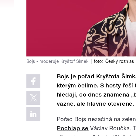
Bojs - moderuje Kryštof Šimek
|
foto:
Český rozhlas
Bojs je pořad Kryštofa Šim
kterým čelíme. S hosty řeší 
hledají, co dnes znamená „
vážně, ale hlavně otevřeně.
Pořad Bojs nezačíná na zelen
Pochlap se
Václav Roučka. T