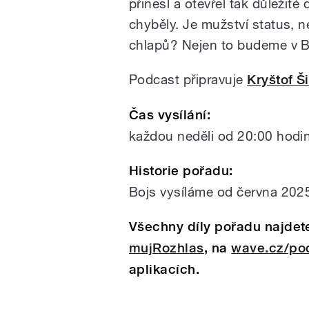
přinesl a otevřel tak důležité
chyběly. Je mužství status, 
chlapů? Nejen to budeme v B
Podcast připravuje
Kryštof Š
Čas vysílání:
každou neděli od 20:00 hodi
Historie pořadu:
Bojs vysíláme od června 202
Všechny díly pořadu najdet
mujRozhlas
, na
wave.cz/po
aplikacích.