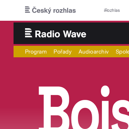
Přejít k hlavnímu obsahu
iRozhlas
Program
Pořady
Audioarchiv
Spol