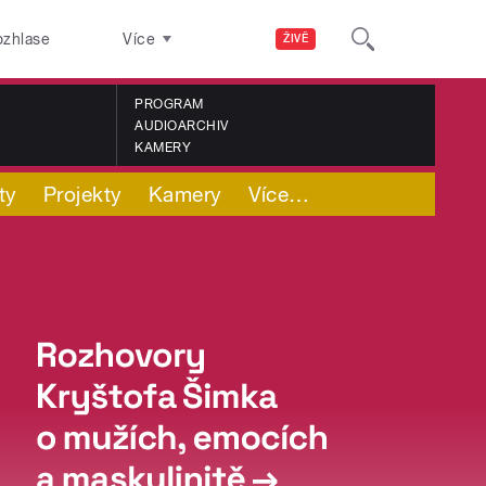
ozhlase
Více
ŽIVĚ
PROGRAM
AUDIOARCHIV
KAMERY
ty
Projekty
Kamery
Více
…