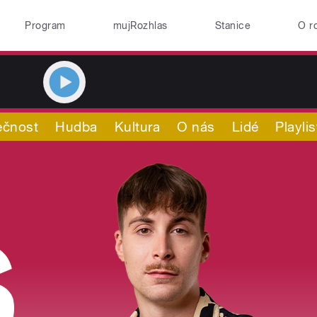
Program
mujRozhlas
Stanice
O r
ečnost
Hudba
Kultura
O nás
Lidé
Playlis