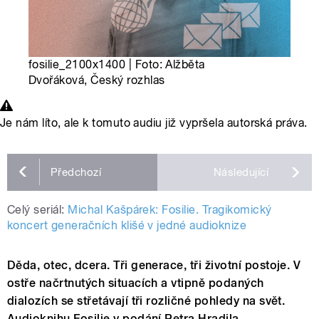
fosilie_2100x1400 | Foto: Alžběta
Dvořáková, Český rozhlas
Je nám líto, ale k tomuto audiu již vypršela autorská práva.
Předchozí
Následující
Celý seriál:
Michal Kašpárek: Fosilie. Tragikomický
koncert generačních klišé v jedné audioknize
Děda, otec, dcera. Tři generace, tři životní postoje. V
ostře načrtnutých situacích a vtipně podaných
dialozích se střetávají tři rozličné pohledy na svět.
Audioknihu Fosilie v podání Petra Hradila