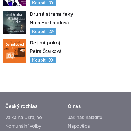
Koupit
Druhá strana řeky
Nora Eckhardtová
Koupit
Dej mi pokoj
Petra Štarková
Koupit
Český rozhlas
O nás
Válka na Ukrajině
Jak nás naladíte
Komunální volby
Nápověda