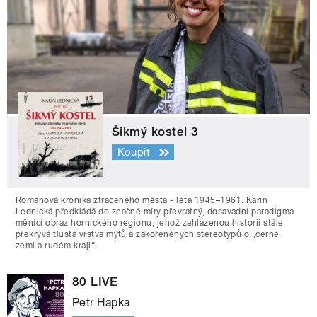
Šikmý kostel 3
Koupit
Románová kronika ztraceného města - léta 1945–1961. Karin
Lednická předkládá do značné míry převratný, dosavadní paradigma
měnící obraz hornického regionu, jehož zahlazenou historii stále
překrývá tlustá vrstva mýtů a zakořeněných stereotypů o „černé
zemi a rudém kraji“.
80 LIVE
Petr Hapka