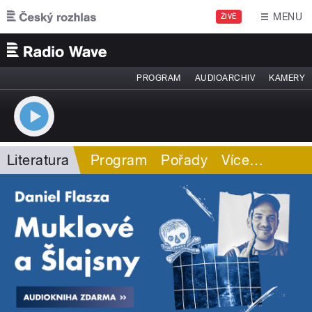
Přejít k hlavnímu obsahu
MENU
ŽIVĚ
PROGRAM
AUDIOARCHIV
KAMERY
Literatura
Program
Pořady
Více
…