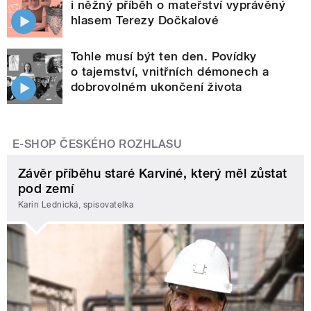
i něžný příběh o mateřství vyprávěný
hlasem Terezy Dočkalové
Tohle musí být ten den. Povídky
o tajemství, vnitřních démonech a
dobrovolném ukončení života
E-SHOP ČESKÉHO ROZHLASU
Závěr příběhu staré Karviné, který měl zůstat
pod zemí
Karin Lednická, spisovatelka