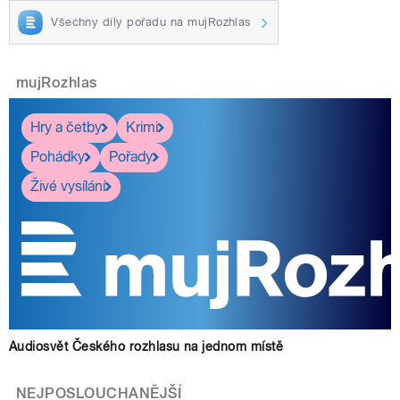
Všechny díly pořadu na mujRozhlas
mujRozhlas
Hry a četby
Krimi
Pohádky
Pořady
Živé vysílání
Audiosvět Českého rozhlasu na jednom místě
NEJPOSLOUCHANĚJŠÍ