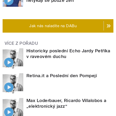
netýkají se pouze žen
Jak nás naladíte na DABu
VÍCE Z POŘADU
Historicky poslední Echo Jardy Petříka
v raveovém duchu
Retina.it a Poslední den Pompejí
Max Loderbauer, Ricardo Villalobos a
„elektronický jazz“