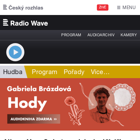
Přejít k hlavnímu obsahu
MENU
ŽIVĚ
PROGRAM
AUDIOARCHIV
KAMERY
Hudba
Program
Pořady
Více
…