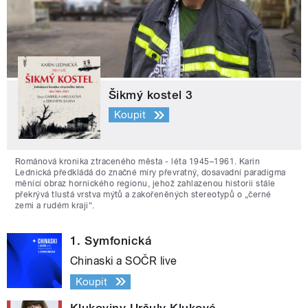
Šikmý kostel 3
Koupit
Románová kronika ztraceného města - léta 1945–1961. Karin
Lednická předkládá do značné míry převratný, dosavadní paradigma
měnící obraz hornického regionu, jehož zahlazenou historii stále
překrývá tlustá vrstva mýtů a zakořeněných stereotypů o „černé
zemi a rudém kraji“.
1. Symfonická
Chinaski a SOČR live
Koupit
Klukoviny Uršuly Klukové