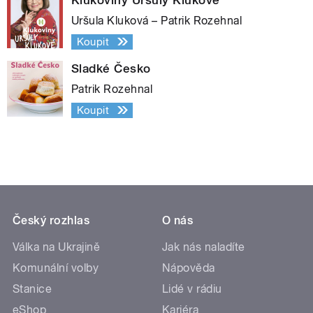
Uršula Kluková – Patrik Rozehnal
Koupit
Sladké Česko
Patrik Rozehnal
Koupit
Český rozhlas
O nás
Válka na Ukrajině
Jak nás naladíte
Komunální volby
Nápověda
Stanice
Lidé v rádiu
eShop
Kariéra