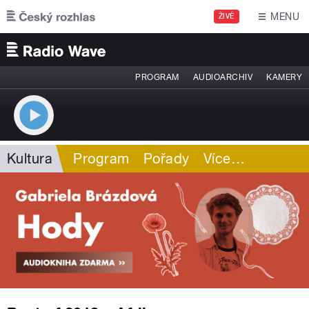
Přejít k hlavnímu obsahu
MENU
ŽIVĚ
PROGRAM
AUDIOARCHIV
KAMERY
Kultura
Program
Pořady
Více
…