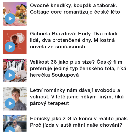
Ovocné knedlíky, koupák a táborák.
Cottage core romantizuje české léto
Gabriela Brázdová: Hody. Dva mladí
lidé, dva protančené dny. Milostná
novela ze současnosti
Velikost 38 jako plus size? Český film
preferuje jediný typ ženského těla, říká
herečka Soukupová
Letní románky nám dávají svobodu a
volnost. V létě jsme někým jiným, říká
párový terapeut
Honičky jako z GTA končí v realitě jinak.
Proč jízda v autě mění naše chování?