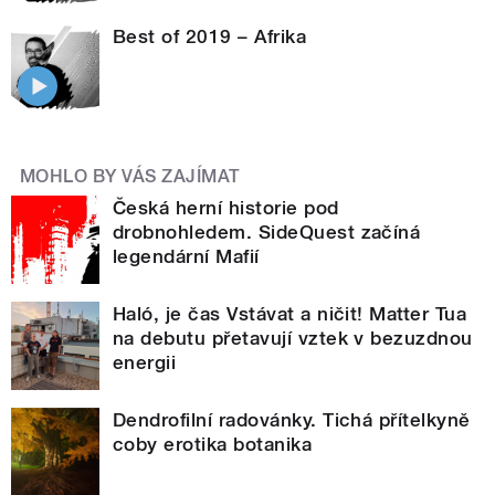
Best of 2019 – Afrika
MOHLO BY VÁS ZAJÍMAT
Česká herní historie pod
drobnohledem. SideQuest začíná
legendární Mafií
Haló, je čas Vstávat a ničit! Matter Tua
na debutu přetavují vztek v bezuzdnou
energii
Dendrofilní radovánky. Tichá přítelkyně
coby erotika botanika