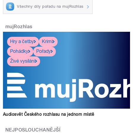
Všechny díly pořadu na mujRozhlas
mujRozhlas
Hry a četby
Krimi
Pohádky
Pořady
Živé vysílání
Audiosvět Českého rozhlasu na jednom místě
NEJPOSLOUCHANĚJŠÍ