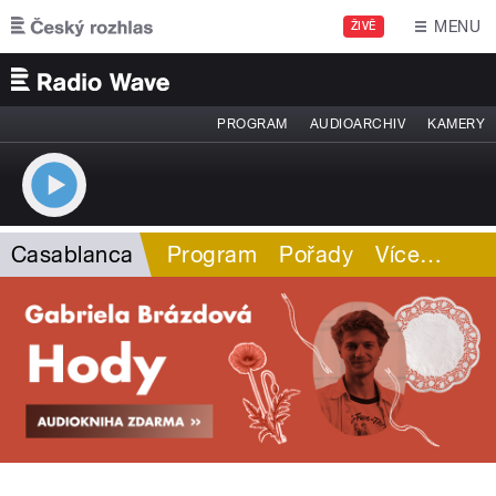
Přejít k hlavnímu obsahu
MENU
ŽIVĚ
PROGRAM
AUDIOARCHIV
KAMERY
Casablanca
Program
Pořady
Více
…