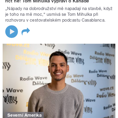
říct ne! Tom Mihulka vypráví o Kanadě
„Nápady na dobrodružství mě napadají na stavbě, když
je toho na mě moc,“ usmívá se Tom Mihulka při
rozhovoru v cestovatelském podcastu Casablanca.
Severní Amerika