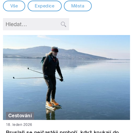
Vše
Expedice
Města
Cestování
18. leden 2026
Bruslaři se nejčastěji proboří, když koukají do