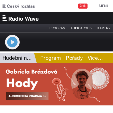
Přejít k hlavnímu obsahu
MENU
ŽIVĚ
PROGRAM
AUDIOARCHIV
KAMERY
Hudební novinky
Program
Pořady
Více
…