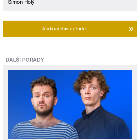
Šimon Holý
Audioarchiv pořadu
DALŠÍ POŘADY