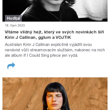
Hudba
18. říjen 2023
Vítáme vlídný hejt, který ve svých novinkách šíří
Kirin J Callinan, gglum a VOJTIK
Australan Kirin J Callinan explicitně vyjádřil svou
nenávist vůči streamovacím službám, nakonec na nich
ale album If I Could Sing přece jen vydá.