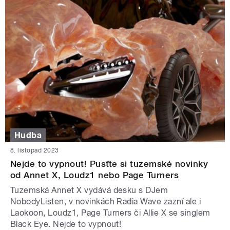
Hudba
8. listopad 2023
Nejde to vypnout! Pusťte si tuzemské novinky
od Annet X, Loudz1 nebo Page Turners
Tuzemská Annet X vydává desku s DJem
NobodyListen, v novinkách Radia Wave zazní ale i
Laokoon, Loudz1, Page Turners či Allie X se singlem
Black Eye. Nejde to vypnout!