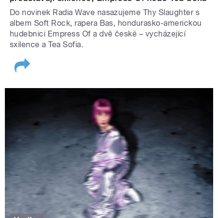
Do novinek Radia Wave nasazujeme Thy Slaughter s
albem Soft Rock, rapera Bas, hondurasko-americkou
hudebnici Empress Of a dvě české – vycházející
sxilence a Tea Sofia.