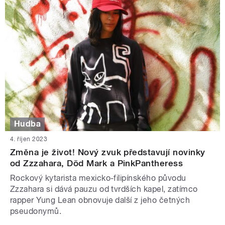
Hudba
4. říjen 2023
Změna je život! Nový zvuk představují novinky
od Zzzahara, Död Mark a PinkPantheress
Rockový kytarista mexicko-filipínského původu
Zzzahara si dává pauzu od tvrdších kapel, zatímco
rapper Yung Lean obnovuje další z jeho četných
pseudonymů.