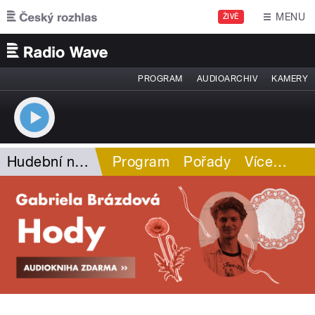
Přejít k hlavnímu obsahu
MENU
ŽIVĚ
PROGRAM
AUDIOARCHIV
KAMERY
Hudební novinky
Program
Pořady
Více
…