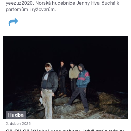
yeezuz2020. Norská hudebnice Jenny Hval čuchá k
parfémům i rýžovarům.
Hudba
2. duben 2025