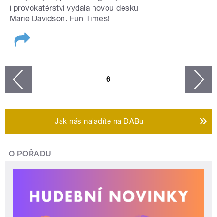
i provokatérství vydala novou desku
Marie Davidson. Fun Times!
STRÁNKY
6
n
zí
Jak nás naladíte na DABu
O POŘADU