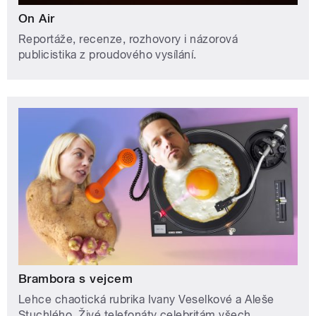
On Air
Reportáže, recenze, rozhovory i názorová
publicistika z proudového vysílání.
Brambora s vejcem
Lehce chaotická rubrika Ivany Veselkové a Aleše
Stuchlého. Živé telefonáty celebritám všech