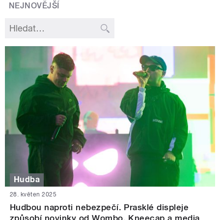
NEJNOVĚJŠÍ
Hudba
28. květen 2025
Hudbou naproti nebezpečí. Prasklé displeje
způsobí novinky od Wombo, Kneecap a media