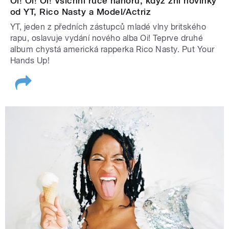
Oi! Oi! Oi! Všichni ruce nahoru, když zní novinky
od YT, Rico Nasty a Model/Actriz
YT, jeden z předních zástupců mladé vlny britského
rapu, oslavuje vydání nového alba Oi! Teprve druhé
album chystá americká rapperka Rico Nasty. Put Your
Hands Up!