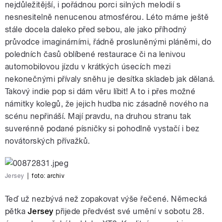
nejdůležitější, i pořádnou porci silných melodií s
nesnesitelně nenucenou atmosférou. Léto máme ještě
pause
stále docela daleko před sebou, ale jako příhodný
průvodce imaginárními, řádně prosluněnými pláněmi, do
poledních časů oblíbené restaurace či na lenivou
automobilovou jízdu v krátkých úsecích mezi
nekonečnými přívaly sněhu je desítka skladeb jak dělaná.
Takový indie pop si dám věru líbit! A to i přes možné
námitky kolegů, že jejich hudba nic zásadně nového na
scénu nepřináší. Mají pravdu, na druhou stranu tak
suverénně podané písničky si pohodlně vystačí i bez
novátorských přívažků.
Jersey
|
foto: archiv
Teď už nezbývá než zopakovat výše řečené. Německá
pětka
Jersey
přijede předvést své umění v sobotu 28.