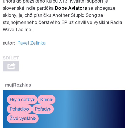
února do pražského klubu XT3. Kvalitní support je
slovenská indie partička
Dope Aviators
se shoegaze
sklony, jejichž písničku Another Stupid Song ze
stejnojmenného čerstvého EP už chvíli ve vysílání Radia
Wave tlačíme.
autor:
Pavel Zelinka
mujRozhlas
Hry a četby
Krimi
Pohádky
Pořady
Živé vysílání