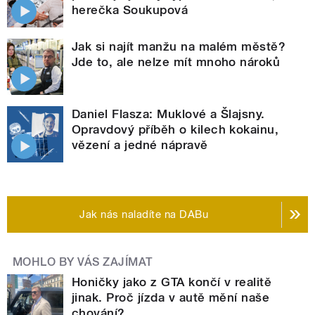
herečka Soukupová
Jak si najít manžu na malém městě?
Jde to, ale nelze mít mnoho nároků
Daniel Flasza: Muklové a Šlajsny.
Opravdový příběh o kilech kokainu,
vězení a jedné nápravě
Jak nás naladíte na DABu
MOHLO BY VÁS ZAJÍMAT
Honičky jako z GTA končí v realitě
jinak. Proč jízda v autě mění naše
chování?