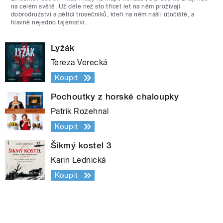
na celém světě. Už déle než sto třicet let na něm prožívají
dobrodružství s pěticí trosečníků, kteří na něm našli útočiště, a
hlavně nejedno tajemství.
Lyžák
Tereza Verecká
Koupit
Pochoutky z horské chaloupky
Patrik Rozehnal
Koupit
Šikmý kostel 3
Karin Lednická
Koupit