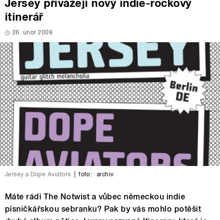
Jersey přivážejí nový indie-rockový
itinerář
26. únor 2009
Jersey a Dope Aviators
|
foto:
archiv
Máte rádi The Notwist a vůbec německou indie
písničkářskou sebranku? Pak by vás mohlo potěšit