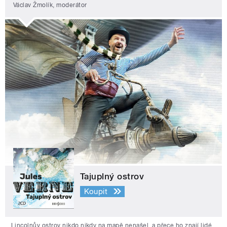
Václav Žmolík, moderátor
Tajuplný ostrov
Koupit
Lincolnův ostrov nikdo nikdy na mapě nenašel, a přece ho znají lidé