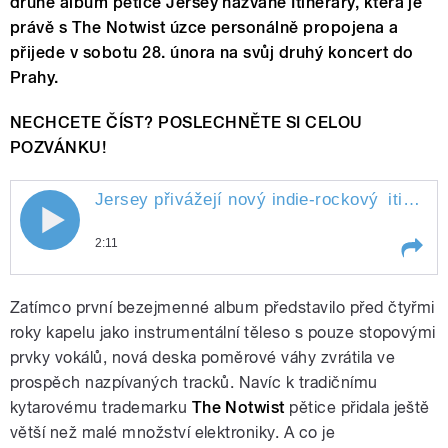
druhé album pětice Jersey nazvané Itinerary, která je
právě s The Notwist úzce personálně propojena a
přijede v sobotu 28. února na svůj druhý koncert do
Prahy.
NECHCETE ČÍST? POSLECHNĚTE SI CELOU
POZVÁNKU!
Jersey přivážejí nový indie-rockový
itinerář
Jersey přivážejí nový indie-rockový
2:11
itinerář
Play /
itinerář
Jersey přivážejí nový indie-rockový
Zatímco první bezejmenné album představilo před čtyřmi
roky kapelu jako instrumentální těleso s pouze stopovými
prvky vokálů, nová deska poměrové váhy zvrátila ve
prospěch nazpívaných tracků. Navíc k tradičnímu
kytarovému trademarku
The Notwist
pětice přidala ještě
větší než malé množství elektroniky. A co je