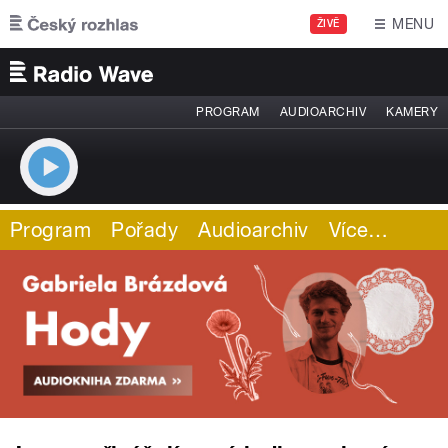
Přejít k hlavnímu obsahu
MENU
ŽIVĚ
PROGRAM
AUDIOARCHIV
KAMERY
Program
Pořady
Audioarchiv
Více
…