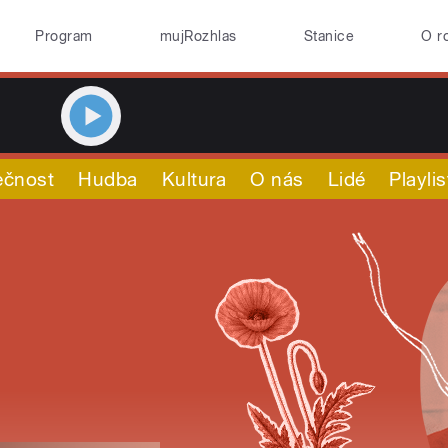
Program
mujRozhlas
Stanice
O r
ečnost
Hudba
Kultura
O nás
Lidé
Playlis