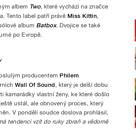
čným albem
Two
, které vychází na značce
. Tento label patří právě
Miss Kittin
,
 sólové album
Batbox
. Dvojice se také
urné po Evropě.
v
proslulým producentem
Philem
árních
Wall Of Sound
, který je delší dobu
 kamarádky vlastní ženy, ke které došlo
í ještě ustál, ale obnovený proces, který
něn. V pondělí soudce doslova prohlásil,
má tendenci vzít do ruky zbraň a vědomě