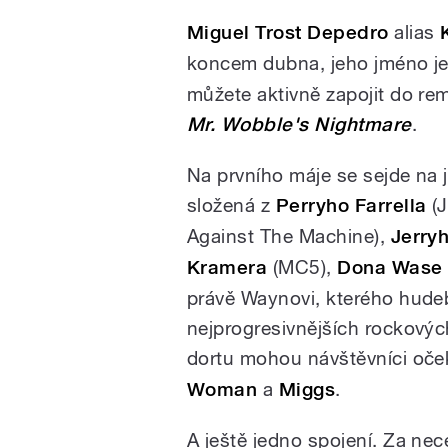
Miguel Trost Depedro
alias
koncem dubna, jeho jméno j
můžete aktivně zapojit do re
Mr. Wobble's Nightmare
.
Na prvního máje se sejde na
složená z
Perryho Farrella
(J
Against The Machine),
Jerryh
Kramera
(MC5),
Dona Wase
právě Waynovi, kterého hudeb
nejprogresivnějších rockovýc
dortu mohou návštěvníci oče
Woman
a
Miggs
.
A ještě jedno spojení. Za ne