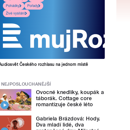
Pohádky
Pořady
Živé vysílání
Audiosvět Českého rozhlasu na jednom místě
NEJPOSLOUCHANĚJŠÍ
Ovocné knedlíky, koupák a
táborák. Cottage core
romantizuje české léto
Gabriela Brázdová: Hody.
Dva mladí lidé, dva