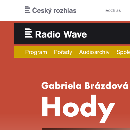
Přejít k hlavnímu obsahu
iRozhlas
Program
Pořady
Audioarchiv
Spol