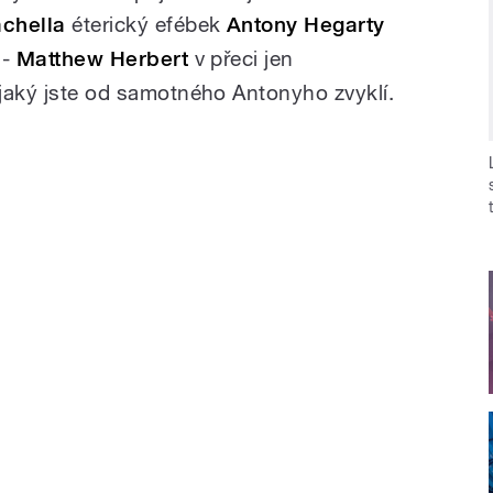
chella
éterický efébek
Antony Hegarty
 -
Matthew Herbert
v přeci jen
 jaký jste od samotného Antonyho zvyklí.