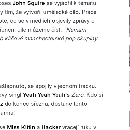
Roses
John Squire
se vyjádřil k tématu
y tím, že vytvořil umělecké dílo. Práce
oté, co se v médiích objevily zprávy o
ořeném díle můžeme číst:
"Nemám
rob klíčové manchesterské pop skupiny
našlápnuto, se spojily v jednom tracku.
ový singl
Yeah Yeah Yeah's
Zero
. Kdo si
tz
do konce března, dostane tento
darma!
 se
Miss Kittin
a
Hacker
vracejí ruku v