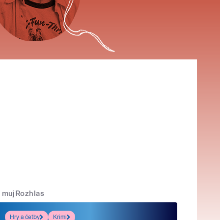
mujRozhlas
Hry a četby
Krimi