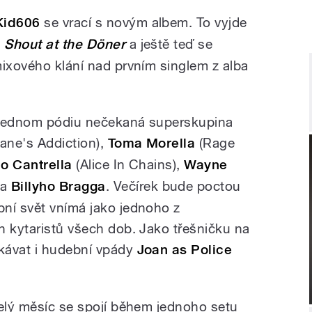
Kid606
se vrací s novým albem. To vyjde
e
Shout at the Döner
a ještě teď se
mixového klání nad prvním singlem z alba
 jednom pódiu nečekaná superskupina
ane's Addiction),
Toma Morella
(Rage
o Cantrella
(Alice In Chains),
Wayne
a
Billyho Bragga
. Večírek bude poctou
ní svět vnímá jako jednoho z
h kytaristů všech dob. Jako třešničku na
kávat i hudební vpády
Joan as Police
celý měsíc se spojí během jednoho setu