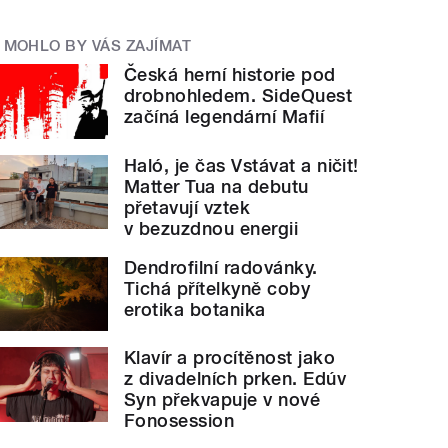
MOHLO BY VÁS ZAJÍMAT
Česká herní historie pod
drobnohledem. SideQuest
začíná legendární Mafií
Haló, je čas Vstávat a ničit!
Matter Tua na debutu
přetavují vztek
v bezuzdnou energii
Dendrofilní radovánky.
Tichá přítelkyně coby
erotika botanika
Klavír a procítěnost jako
z divadelních prken. Edúv
Syn překvapuje v nové
Fonosession