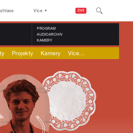
ozhlase
Více
ŽIVĚ
PROGRAM
AUDIOARCHIV
KAMERY
ty
Projekty
Kamery
Více
…