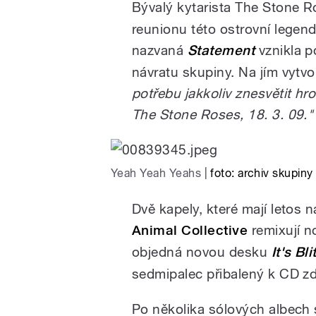
Bývalý kytarista The Stone 
reunionu této ostrovní legend
nazvaná
Statement
vznikla p
návratu skupiny. Na jím vytv
potřebu jakkoliv znesvětit h
The Stone Roses, 18. 3. 09."
Yeah Yeah Yeahs
|
foto: archiv skupiny
Dvě kapely, které mají letos 
Animal Collective
remixují n
objedná novou desku
It's Bli
sedmipalec přibalený k CD z
Po několika sólových albech