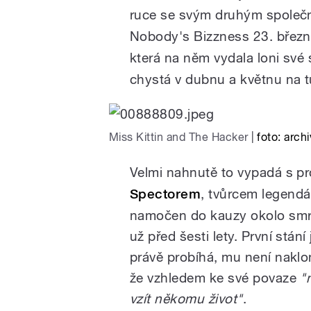
ruce se svým druhým spole
Nobody's Bizzness 23. března
která na něm vydala loni své
chystá v dubnu a květnu na t
Miss Kittin and The Hacker
|
foto: archi
Velmi nahnutě to vypadá s 
Spectorem
, tvůrcem legend
namočen do kauzy okolo smrti
už před šesti lety. První stán
právě probíhá, mu není naklo
že vzhledem ke své povaze
"
vzít někomu život"
.