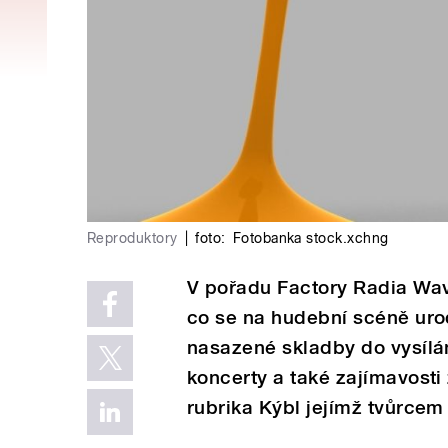
Reproduktory
|
foto:
Fotobanka stock.xchng
V pořadu Factory Radia Wav
co se na hudební scéně urod
nasazené skladby do vysílá
koncerty a také zajímavosti
rubrika Kýbl jejímž tvůrcem 