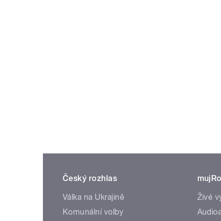
Český rozhlas
mujRo
Válka na Ukrajině
Živé v
Komunální volby
Audioa