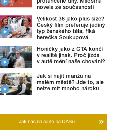
protančené dny. Milostná
novela ze současnosti
Velikost 38 jako plus size?
Český film preferuje jediný
typ ženského těla, říká
herečka Soukupová
Honičky jako z GTA končí
v realitě jinak. Proč jízda
v autě mění naše chování?
Jak si najít manžu na
malém městě? Jde to, ale
nelze mít mnoho nároků
Jak nás naladíte na DABu