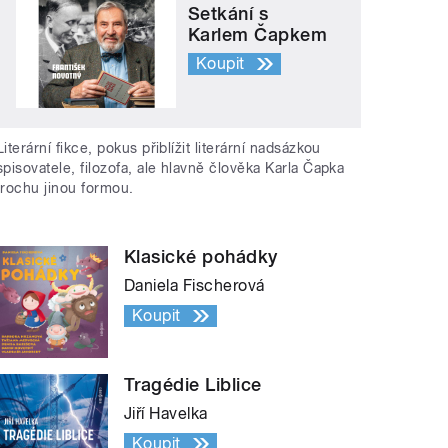
Setkání s
Karlem Čapkem
Koupit
Literární fikce, pokus přiblížit literární nadsázkou
spisovatele, filozofa, ale hlavně člověka Karla Čapka
trochu jinou formou.
Klasické pohádky
Daniela Fischerová
Koupit
Tragédie Liblice
Jiří Havelka
Koupit