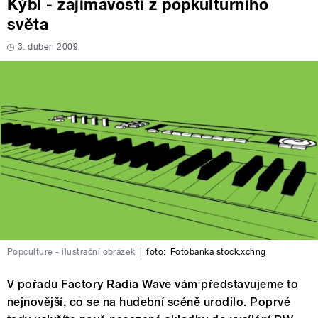
Kýbl - zajímavosti z popkulturního
světa
3. duben 2009
Popculture - ilustrační obrázek
|
foto:
Fotobanka stock.xchng
V pořadu Factory Radia Wave vám představujeme to
nejnovější, co se na hudební scéně urodilo. Poprvé