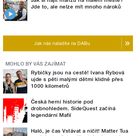
Jak si najít manžu na malém městě?
Jde to, ale nelze mít mnoho nároků
Jak nás naladíte na DABu
MOHLO BY VÁS ZAJÍMAT
Rybičky jsou na cestě! Ivana Rybová
ujde s pěti malými dětmi klidně přes
1000 kilometrů
Česká herní historie pod
drobnohledem. SideQuest začíná
legendární Mafií
Haló, je čas Vstávat a ničit! Matter Tua