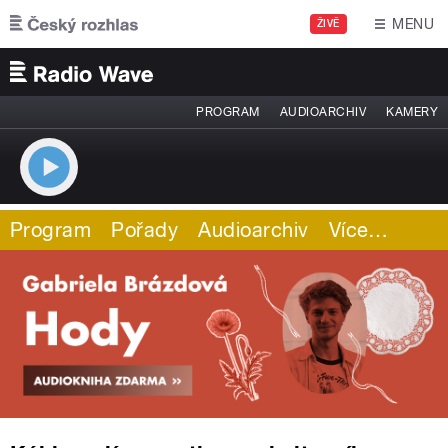
Přejít k hlavnímu obsahu
MENU
ŽIVĚ
PROGRAM
AUDIOARCHIV
KAMERY
Program
Pořady
Audioarchiv
Více
…