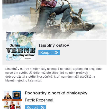
Tajuplný ostrov
Koupit
Lincolnův ostrov nikdo nikdy na mapě nenašel, a přece ho znají lidé
na celém světě. Už déle než sto třicet let na něm prožívají
dobrodružství s pěticí trosečníků, kteří na něm našli útočiště, a
hlavně nejedno tajemství.
Pochoutky z horské chaloupky
Patrik Rozehnal
Koupit