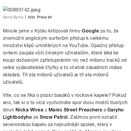
David Byrne
|
foto: Press kit
Minule jsme v Kýblu kritizovali firmu
Google
za to, že
znemožní anglickým surferům přístup k velkému
množství klipů umístěných na YouTube. Opačný přístup
ovšem zaujala vůči čínským uživatelům, které láká ke
koupi dočasným zpřístupněním víc než milionu tracků od
velké vydavatelské čtyřky a to včetně zásadních indies
skladeb. Tři sta milionů uživatelů je tři sta milionů
uživatelů.
Víte, co se říká o pozici basáků v rockové kapele? Pokud
ano, tak si o to více vychutnáte spor dvou mistrů tlustých
strun
Nicka Wirea
z
Manic Street Preachers
a
Garyho
Lightbodyho
ze
Snow Patrol
. Zatímco první označil
severoirskou kapelu za nejnudnější spolek, který v