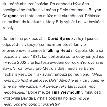
skutečně absurdní otázka. Po odchodu bývalého
prvoligového feťáka a věrného přítele frontmana
Billyho
Corgana
se tento sen může stát skutečností. Přihlaste
se mailem do konkurzu, který Billy vyhlásil na webovkách
kapely.
Dementi na pokračování.
David Byrne
zveřejnil jasnou
odpověď na všudypřítomné internetové fámy o
znovuobnovení činnosti
Talking Heads
. Kapela, která se
rozpadla v roce 1991, koncertovala od té doby jen jednou
- v roce 2002 u příležitosti uvedení do rock'n'rollové síně
slávy. V rozhovoru pro Metro a další média se Byrne
nechal slyšet, že nijak zvlášť netouží po reunionu:
"Mezi
námi bylo hodně zlé krve. Další důvod je ten, že hudebně
jsme na míle vzdáleni. A peníze taky tak hrozně moc
nepotřebuju."
Dodejme, že
Tina Weymouth
v minulosti
kritizovala Davida Byrna a popsala ho jako
"muže
neschopného obnovit přátelství"
.