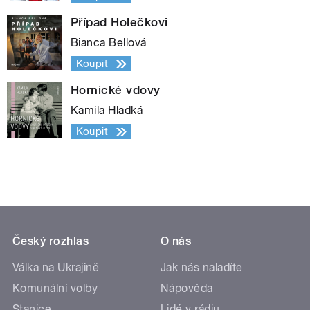
Případ Holečkovi
Bianca Bellová
Koupit
Hornické vdovy
Kamila Hladká
Koupit
Český rozhlas
O nás
Válka na Ukrajině
Jak nás naladíte
Komunální volby
Nápověda
Stanice
Lidé v rádiu