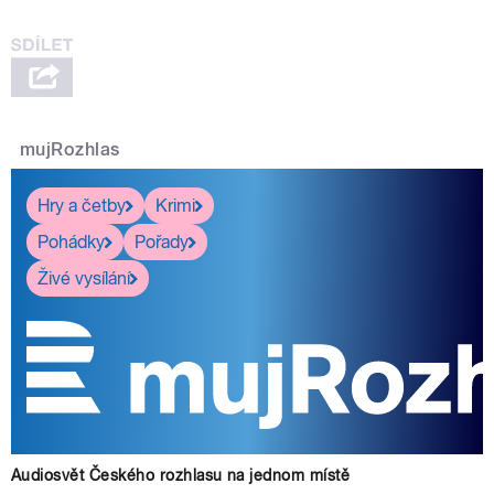
mujRozhlas
Hry a četby
Krimi
Pohádky
Pořady
Živé vysílání
Audiosvět Českého rozhlasu na jednom místě