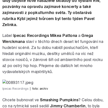
tady uslyšíte nově nasazené skladby do vysílání RW,
pozvánky na opravdu zajímavé koncerty a také
zajímavosti z popkulturního světa. Ty obstarává
rubrika Kýbl jejímž tvůrcem byl tento týden Pavel
Zelinka.
Label
Ipecac Recordings Mikea Pattona
a
Grega
Werckmana
slaví v těchto dnech deset let fungování na
hudební scéně. Za tu dobu nabídl posluchačům, kteří
hledali originální muziku, desítky umělců na víc než
stovce nosičů, v žánrové šíři od ambientního post rocku
až po ostrý hip hop. Přejeme do dalších let mnoho
vydavatelských majstrštyků.
Ipecac Recordings
|
foto: archiv
Chcete bubnovat ve
Smashing Pumpkins
? Celou dobu,
co na rytmické sesli seděl
Jimmy Chamberlin
, to byla