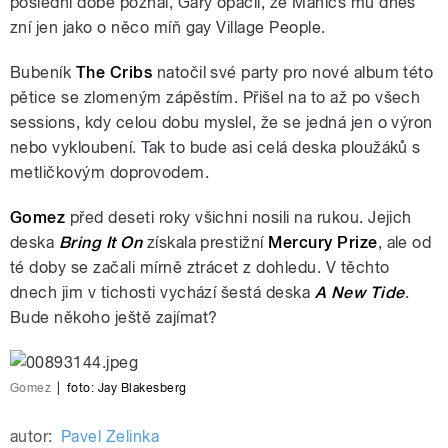
poslední době poznal, Gary opáčil, že Manics mu dnes
zní jen jako o něco míň gay Village People.
Bubeník
The Cribs
natočil své party pro nové album této
pětice se zlomeným zápěstím. Přišel na to až po všech
sessions, kdy celou dobu myslel, že se jedná jen o výron
nebo vykloubení. Tak to bude asi celá deska ploužáků s
metličkovým doprovodem.
Gomez
před deseti roky všichni nosili na rukou. Jejich
deska
Bring It On
získala prestižní
Mercury Prize
, ale od
té doby se začali mírně ztrácet z dohledu. V těchto
dnech jim v tichosti vychází šestá deska
A New Tide
.
Bude někoho ještě zajímat?
Gomez
|
foto: Jay Blakesberg
autor:
Pavel Zelinka