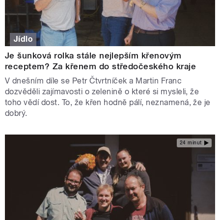
Jídlo
Je šunková rolka stále nejlepším křenovým
receptem? Za křenem do středočeského kraje
V dnešním díle se Petr Čtvrtníček a Martin Franc
dozvěděli zajímavosti o zelenině o které si mysleli, že
toho vědí dost. To, že křen hodně pálí, neznamená, že je
dobrý.
24 minut