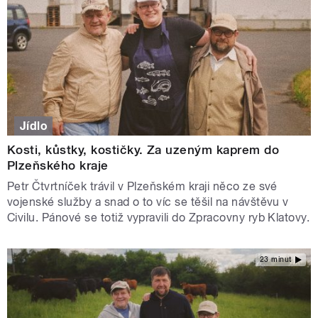
Jídlo
Kosti, kůstky, kostičky. Za uzeným kaprem do
Plzeňského kraje
Petr Čtvrtníček trávil v Plzeňském kraji něco ze své
vojenské služby a snad o to víc se těšil na návštěvu v
Civilu. Pánové se totiž vypravili do Zpracovny ryb Klatovy.
23 minut