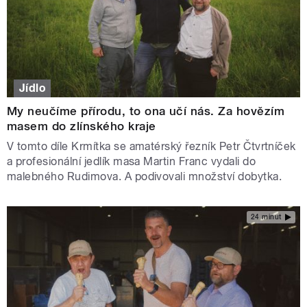
Jídlo
My neučíme přírodu, to ona učí nás. Za hovězím
masem do zlínského kraje
V tomto díle Krmítka se amatérský řezník Petr Čtvrtníček
a profesionální jedlík masa Martin Franc vydali do
malebného Rudimova. A podivovali množství dobytka.
24 minut