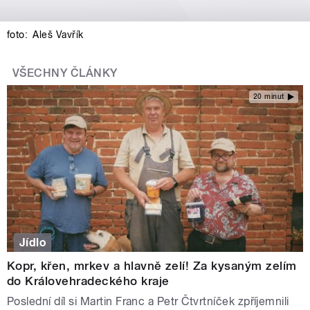
foto:
Aleš Vavřík
VŠECHNY ČLÁNKY
20 minut
Jídlo
Kopr, křen, mrkev a hlavně zelí! Za kysaným zelím
do Královehradeckého kraje
Poslední díl si Martin Franc a Petr Čtvrtníček zpříjemnili