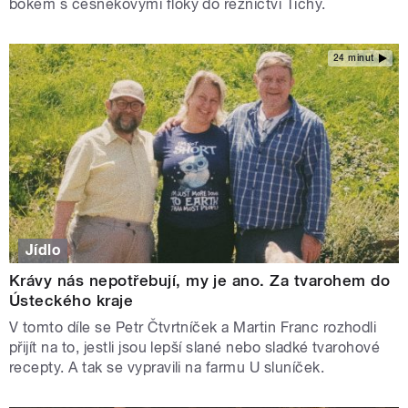
bokem s česnekovými floky do řeznictví Tichý.
24 minut
Jídlo
Krávy nás nepotřebují, my je ano. Za tvarohem do
Ústeckého kraje
V tomto díle se Petr Čtvrtníček a Martin Franc rozhodli
přijít na to, jestli jsou lepší slané nebo sladké tvarohové
recepty. A tak se vypravili na farmu U sluníček.