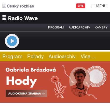
Přejít k hlavnímu obsahu
MENU
ŽIVĚ
PROGRAM
AUDIOARCHIV
KAMERY
Program
Pořady
Audioarchiv
Více
…