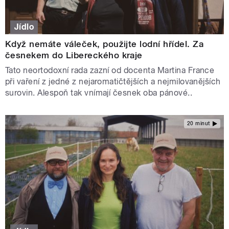
Jídlo
Když nemáte váleček, použijte lodní hřídel. Za
česnekem do Libereckého kraje
Tato neortodoxní rada zazní od docenta Martina France
při vaření z jedné z nejaromatičtějších a nejmilovanějších
surovin. Alespoň tak vnímají česnek oba pánové..
20 minut