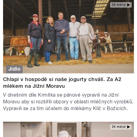
24 minut
Jídlo
Chlapi v hospodě si naše jogurty chválí. Za A2
mlékem na Jižní Moravu
V dnešním díle Krmítka se pánové vypravili na Jižní
Moravu aby si rozšířili obzory v oblasti mléčných výrobků.
Vypravili se za tím účelem do mlékárny Klíč v Božicích.
24 minut