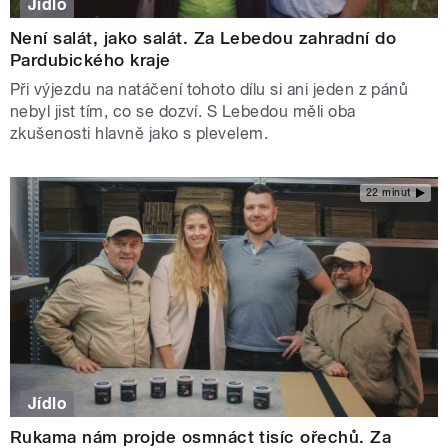
Jídlo
Není salát, jako salát. Za Lebedou zahradní do
Pardubického kraje
Při výjezdu na natáčení tohoto dílu si ani jeden z pánů
nebyl jist tím, co se dozví. S Lebedou měli oba
zkušenosti hlavně jako s plevelem.
22 minut
Jídlo
Rukama nám projde osmnáct tisíc ořechů. Za