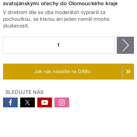
svatojánskými ořechy do Olomouckého kraje
V dnešním díle se oba moderátoři vypravili za
pochoutkou, se kterou ani jeden neměl mnoho
zkušeností.
STRÁNKY
1
n
Jak nás naladíte na DABu
SLEDUJTE NÁS