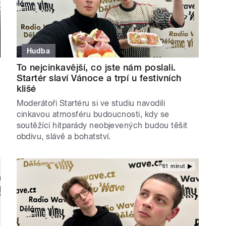
Hudba
To nejcinkavější, co jste nám poslali.
Startér slaví Vánoce a trpí u festivních
klišé
Moderátoři Startéru si ve studiu navodili
cinkavou atmosféru budoucnosti, kdy se
soutěžící hitparády neobjevených budou těšit
obdivu, slávě a bohatství.
61 minut