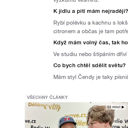
K jídlu a pití mám nejraději
Rybí polévku a kachnu s lokš
citronem a občas je tam potř
Když mám volný čas, tak ho
Ve studiu nebo štípáním dříví
Co bych chtěl sdělit světu?
Mám styl Čendy je taky písni
VŠECHNY ČLÁNKY
58 minut