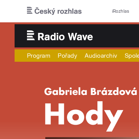
Přejít k hlavnímu obsahu
iRozhlas
Program
Pořady
Audioarchiv
Spol