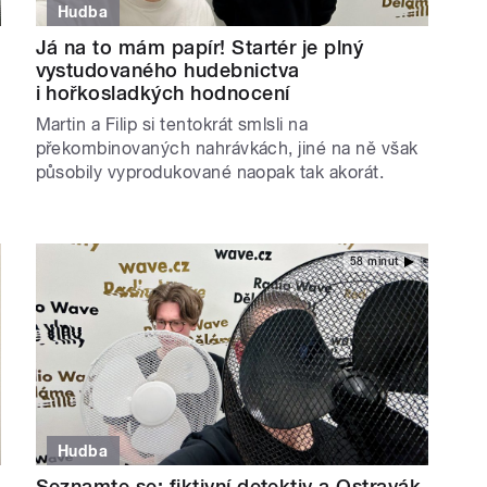
Hudba
Já na to mám papír! Startér je plný
vystudovaného hudebnictva
i hořkosladkých hodnocení
Martin a Filip si tentokrát smlsli na
překombinovaných nahrávkách, jiné na ně však
působily vyprodukované naopak tak akorát.
58 minut
Hudba
Seznamte se: fiktivní detektiv a Ostravák