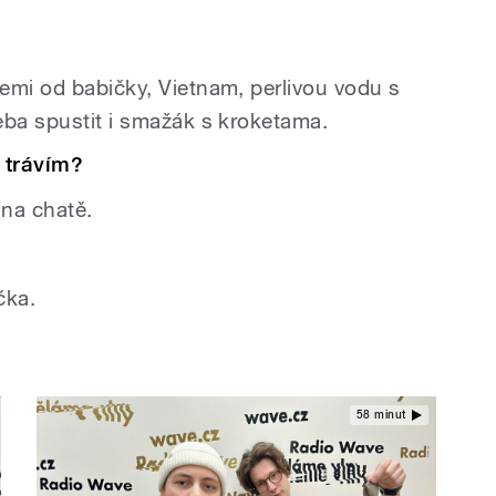
?
emi od babičky, Vietnam, perlivou vodu s
eba spustit i smažák s kroketama.
 trávím?
 na chatě.
čka.
58 minut