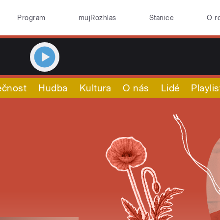
Program
mujRozhlas
Stanice
O r
ečnost
Hudba
Kultura
O nás
Lidé
Playlis