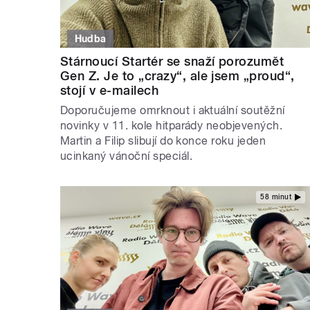
Hudba
Stárnoucí Startér se snaží porozumět
Gen Z. Je to „crazy“, ale jsem „proud“,
stojí v e-mailech
Doporučujeme omrknout i aktuální soutěžní
novinky v 11. kole hitparády neobjevených.
Martin a Filip slibují do konce roku jeden
ucinkaný vánoční speciál.
58 minut