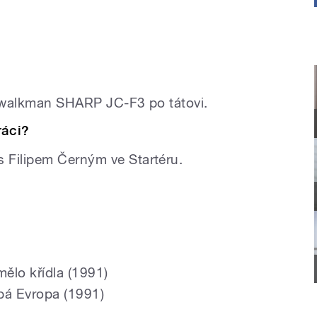
í walkman SHARP JC-F3 po tátovi.
ráci?
 Filipem Černým ve Startéru.
ělo křídla (1991)
bá Evropa (1991)