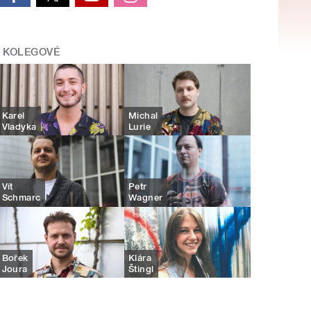
KOLEGOVÉ
Karel
Michal
Vladyka
Lurie
Vít
Petr
Schmarc
Wagner
Bořek
Klára
Joura
Štingl