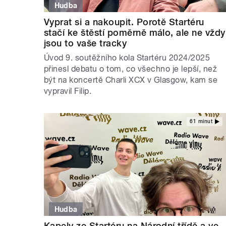
Hudba
Vyprat si a nakoupit. Porotě Startéru
stačí ke štěstí poměrně málo, ale ne vždy
jsou to vaše tracky
Úvod 9. soutěžního kola Startéru 2024/2025
přinesl debatu o tom, co všechno je lepší, než
být na koncertě Charli XCX v Glasgow, kam se
vypravil Filip.
61 minut
Hudba
Kapely ze Startéru na Národní třídě a ve