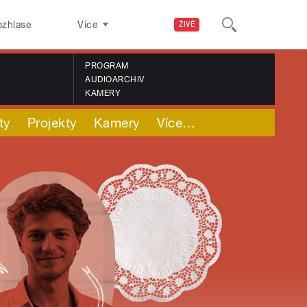
ozhlase
Více
ŽIVĚ
PROGRAM
AUDIOARCHIV
KAMERY
ty
Projekty
Kamery
Více
…