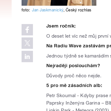
foto:
Jan Jaskmanický
,
Český rozhlas
Jsem ročník:
O deset let víc než můj prvn
Na Radiu Wave zastávám p
Jednou týdně se kamarádím s
Nejraději poslouchám?
Důvody proč něco nejde.
5 pro mě zásadních alb:
Petr Skoumal - Kdyby prase m
Paprsky Inženýra Garina – Bl
Linkin Park - Meteora (2003)