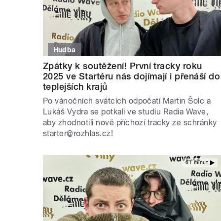
Hudba
Zpátky k soutěžení! První tracky roku
2025 ve Startéru nás dojímají i přenáší do
teplejších krajů
Po vánočních svátcích odpočatí Martin Šolc a
Lukáš Vydra se potkali ve studiu Radia Wave,
aby zhodnotili nově příchozí tracky ze schránky
starter@rozhlas.cz!
61 minut