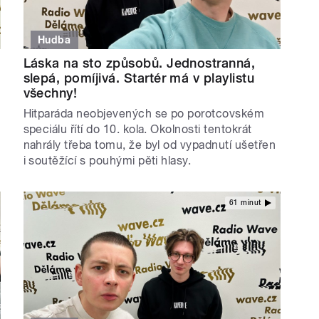
Hudba
Láska na sto způsobů. Jednostranná,
slepá, pomíjivá. Startér má v playlistu
všechny!
Hitparáda neobjevených se po porotcovském
speciálu řítí do 10. kola. Okolnosti tentokrát
nahrály třeba tomu, že byl od vypadnutí ušetřen
i soutěžící s pouhými pěti hlasy.
61 minut