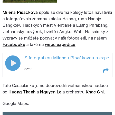
Milena Písačková
spolu se dvěma kolegy letos navštívila
a fotografovala známou zátoku Halong, ruch Hanoje
Bangkoku i laoských měst Vientiane a Luang Phrabang,
vietnamský nový rok, tržiště i Angkor Watt. Na snímky z
výpravy se můžete podívat v naší fotogalerii, na našem
Facebooku
a také na
webu expedice
.
S fotografkou Milenou Písačkovou o expedic
S fotografkou Milenou Písačkovou o
32:53
expedici Mekong 2010
Play /
Mekong
S fotografkou Milenou
Tuto Casablanku jsme doprovodili vietnamskou hudbou
2010
Písačkovou o expedici
od
Huong Thanh
a
Nguyen Le
a orchestru
Khac Chi
.
Google Maps: