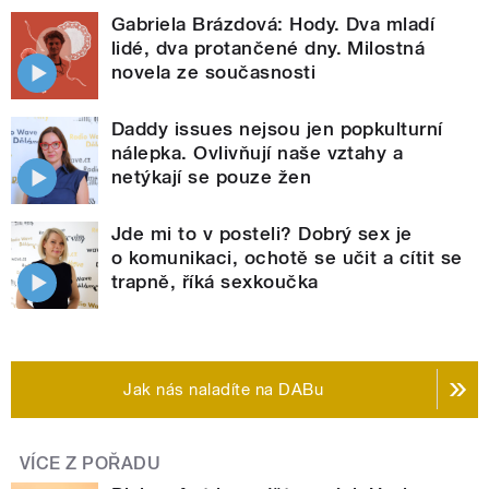
Gabriela Brázdová: Hody. Dva mladí
lidé, dva protančené dny. Milostná
novela ze současnosti
Daddy issues nejsou jen popkulturní
nálepka. Ovlivňují naše vztahy a
netýkají se pouze žen
Jde mi to v posteli? Dobrý sex je
o komunikaci, ochotě se učit a cítit se
trapně, říká sexkoučka
Jak nás naladíte na DABu
VÍCE Z POŘADU