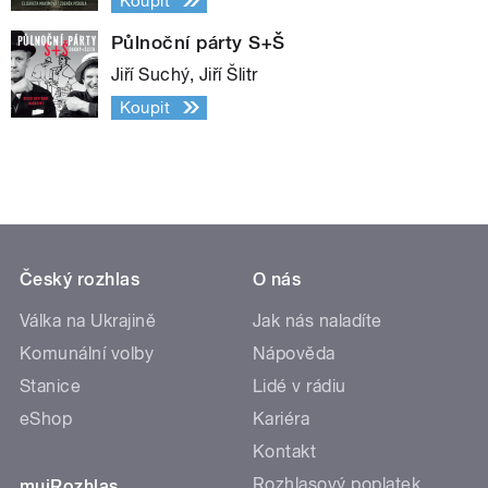
Koupit
Půlnoční párty S+Š
Jiří Suchý, Jiří Šlitr
Koupit
Český rozhlas
O nás
Válka na Ukrajině
Jak nás naladíte
Komunální volby
Nápověda
Stanice
Lidé v rádiu
eShop
Kariéra
Kontakt
Rozhlasový poplatek
mujRozhlas