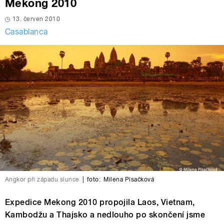
Mekong 2010
13. červen 2010
Casablanca
Angkor při západu slunce
|
foto:
Milena Písačková
Expedice Mekong 2010 propojila Laos, Vietnam,
Kambodžu a Thajsko a nedlouho po skončení jsme