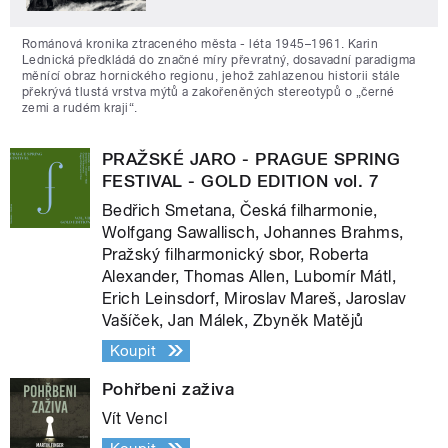
Románová kronika ztraceného města - léta 1945–1961. Karin
Lednická předkládá do značné míry převratný, dosavadní paradigma
měnící obraz hornického regionu, jehož zahlazenou historii stále
překrývá tlustá vrstva mýtů a zakořeněných stereotypů o „černé
zemi a rudém kraji“.
PRAŽSKÉ JARO - PRAGUE SPRING
FESTIVAL - GOLD EDITION vol. 7
Bedřich Smetana, Česká filharmonie,
Wolfgang Sawallisch, Johannes Brahms,
Pražský filharmonický sbor, Roberta
Alexander, Thomas Allen, Lubomír Mátl,
Erich Leinsdorf, Miroslav Mareš, Jaroslav
Vašíček, Jan Málek, Zbyněk Matějů
Koupit
Pohřbeni zaživa
Vít Vencl