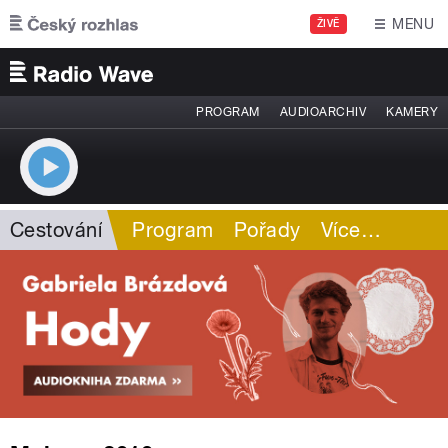
Přejít k hlavnímu obsahu
MENU
ŽIVĚ
PROGRAM
AUDIOARCHIV
KAMERY
Cestování
Program
Pořady
Více
…