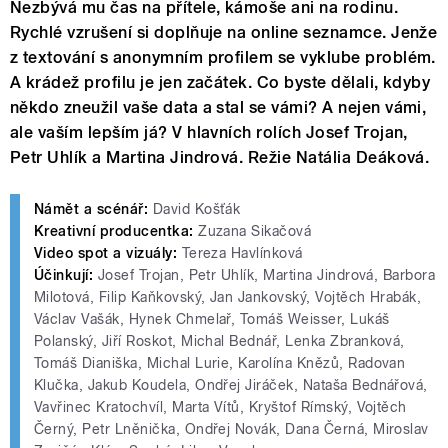
Nezbývá mu čas na přítele, kámoše ani na rodinu.
Rychlé vzrušení si doplňuje na online seznamce. Jenže
z textování s anonymním profilem se vyklube problém.
A krádež profilu je jen začátek. Co byste dělali, kdyby
někdo zneužil vaše data a stal se vámi? A nejen vámi,
ale vaším lepším já? V hlavních rolích Josef Trojan,
Petr Uhlík a Martina Jindrová. Režie Natália Deáková.
Námět a scénář:
David Košťák
Kreativní producentka:
Zuzana Sikačová
Video spot a vizuály:
Tereza Havlínková
Účinkují:
Josef Trojan, Petr Uhlík, Martina Jindrová, Barbora
Milotová, Filip Kaňkovský, Jan Jankovský, Vojtěch Hrabák,
Václav Vašák, Hynek Chmelař, Tomáš Weisser, Lukáš
Polanský, Jiří Roskot, Michal Bednář, Lenka Zbranková,
Tomáš Dianiška, Michal Lurie, Karolína Knězů, Radovan
Klučka, Jakub Koudela, Ondřej Jiráček, Nataša Bednářová,
Vavřinec Kratochvíl, Marta Vítů, Kryštof Rímský, Vojtěch
Černý, Petr Lněnička, Ondřej Novák, Dana Černá, Miroslav