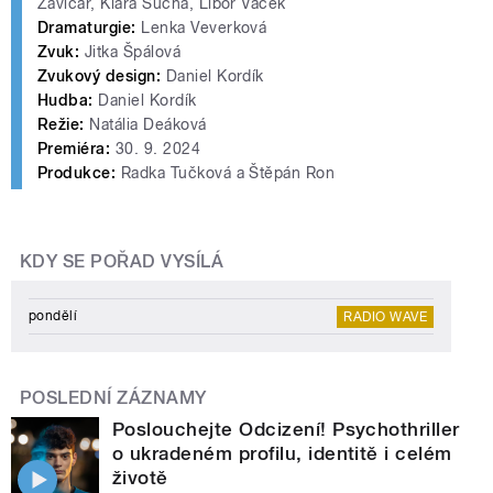
Zavičár, Klára Suchá, Libor Vacek
Dramaturgie:
Lenka Veverková
Zvuk:
Jitka Špálová
Zvukový design:
Daniel Kordík
Hudba:
Daniel Kordík
Režie:
Natália Deáková
Premiéra:
30. 9. 2024
Produkce:
Radka Tučková a Štěpán Ron
KDY SE POŘAD VYSÍLÁ
pondělí
RADIO WAVE
POSLEDNÍ ZÁZNAMY
Poslouchejte Odcizení! Psychothriller
o ukradeném profilu, identitě i celém
životě