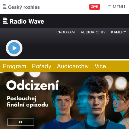
Přejít k hlavnímu obsahu
MENU
ŽIVĚ
PROGRAM
AUDIOARCHIV
KAMERY
Program
Pořady
Audioarchiv
Více
…