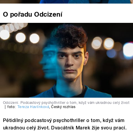
O pořadu Odcizení
Odcizení. Podcastový psychothriller o tom, když vám ukradnou celý život
|
foto:
Tereza Havlínková
,
Český rozhlas
Pětidílný podcastový psychothriller o tom, když vám
ukradnou celý život. Dvacátník Marek žije svou prací.