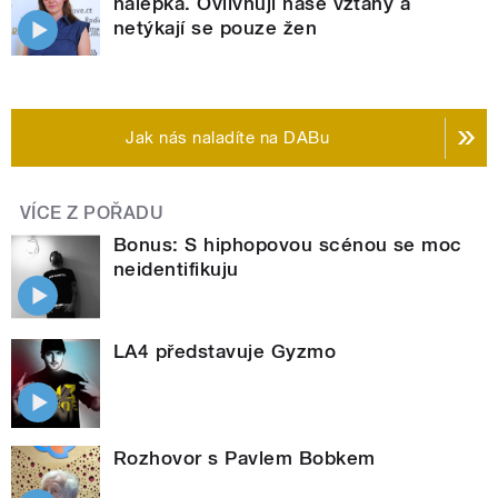
nálepka. Ovlivňují naše vztahy a
netýkají se pouze žen
Jak nás naladíte na DABu
VÍCE Z POŘADU
Bonus: S hiphopovou scénou se moc
neidentifikuju
LA4 představuje Gyzmo
Rozhovor s Pavlem Bobkem