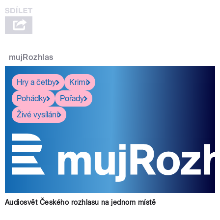
mujRozhlas
Hry a četby
Krimi
pause
Pohádky
Pořady
Živé vysílání
Audiosvět Českého rozhlasu na jednom místě