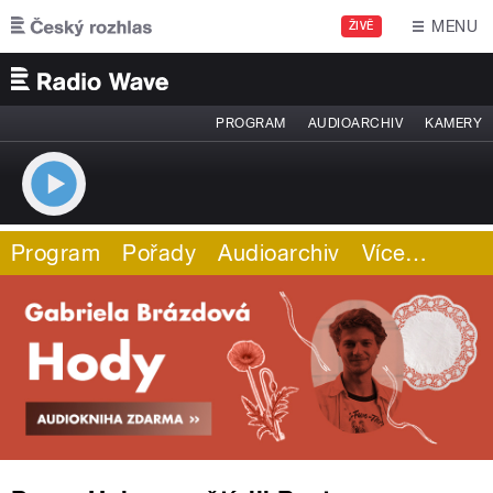
Přejít k hlavnímu obsahu
MENU
ŽIVĚ
PROGRAM
AUDIOARCHIV
KAMERY
Program
Pořady
Audioarchiv
Více
…