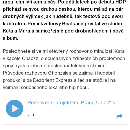
rapujícím lyrikem u nás. Po pěti letech po debutu HDP
přichází se svou druhou deskou, kterou má až na pár
drobných výjimek jak hudebně, tak textově pod svou
kontrolou. První květnový Beatcase přivítal ve studiu
Kata a Mara a samozřejmě pod drobnohledem i nové
album.
Poslechněte si velmi otevřený rozhovor o minulosti Kata
v kapele Chaozz, o současných zdravotních problémech
spojených s jeho nepřeslechnutelným šišláním.
Průvodce rozhovoru Ghonzales se zajímal i hudební
produkci alba Dezorient Express a řeč se stočila i na
vnímání současného lokálního hip hopu.
Rozhovor s projektem
Prago Union
" style="">
Rozhovor s projektem Prago Union
26:13
Play /
Prago Union
Rozhovor s projektem