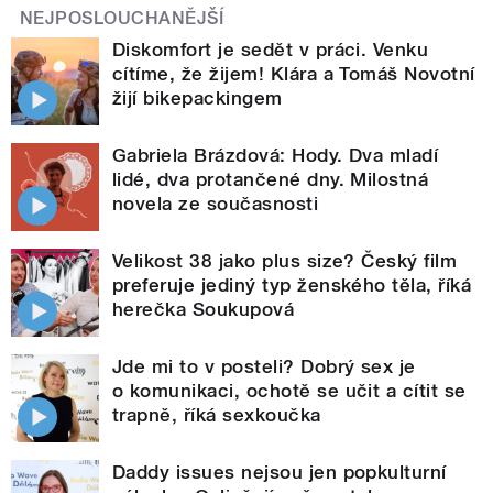
NEJPOSLOUCHANĚJŠÍ
Diskomfort je sedět v práci. Venku
cítíme, že žijem! Klára a Tomáš Novotní
žijí bikepackingem
Gabriela Brázdová: Hody. Dva mladí
lidé, dva protančené dny. Milostná
novela ze současnosti
Velikost 38 jako plus size? Český film
preferuje jediný typ ženského těla, říká
herečka Soukupová
Jde mi to v posteli? Dobrý sex je
o komunikaci, ochotě se učit a cítit se
trapně, říká sexkoučka
Daddy issues nejsou jen popkulturní