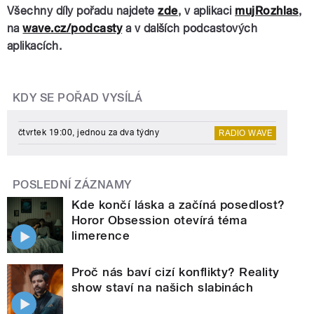
Všechny díly pořadu najdete
zde
, v aplikaci
mujRozhlas
,
na
wave.cz/podcasty
a v dalších podcastových
aplikacích.
KDY SE POŘAD VYSÍLÁ
čtvrtek 19:00, jednou za dva týdny
RADIO WAVE
POSLEDNÍ ZÁZNAMY
Kde končí láska a začíná posedlost?
Horor Obsession otevírá téma
limerence
Proč nás baví cizí konflikty? Reality
show staví na našich slabinách