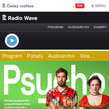
Přejít k hlavnímu obsahu
MENU
ŽIVĚ
PROGRAM
AUDIOARCHIV
KAMERY
Program
Pořady
Audioarchiv
Více
…