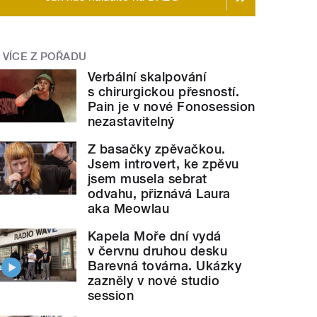
VÍCE Z POŘADU
Verbální skalpování
s chirurgickou přesností.
Pain je v nové Fonosession
nezastavitelný
Z basačky zpěvačkou.
Jsem introvert, ke zpěvu
jsem musela sebrat
odvahu, přiznává Laura
aka Meowlau
Kapela Moře dní vydá
v červnu druhou desku
Barevná továrna. Ukázky
zazněly v nové studio
session