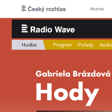
Přejít k hlavnímu obsahu
iRozhlas
Hudba
Program
Pořady
Audio