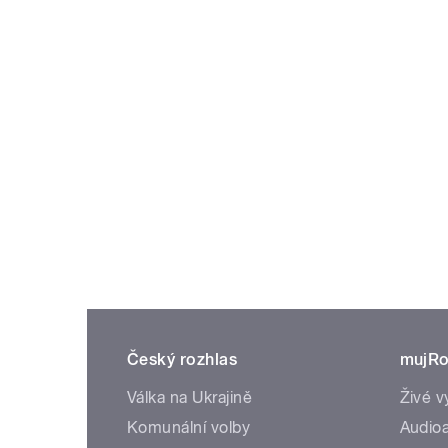
Český rozhlas
mujRo
Válka na Ukrajině
Živé v
Komunální volby
Audioa