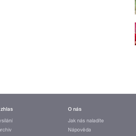
zhlas
O nás
ysílání
Jak nás naladíte
rchiv
Nápověda