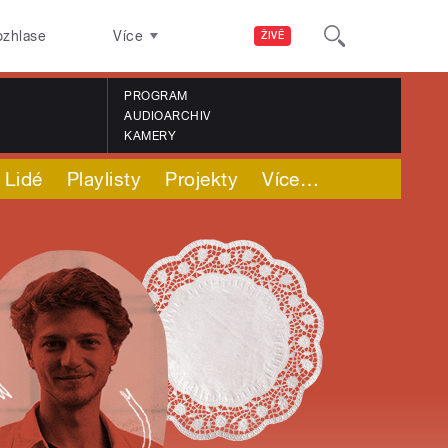
ozhlase
Více
ŽIVĚ
PROGRAM
AUDIOARCHIV
KAMERY
Lidé
Playlisty
Projekty
Více
…