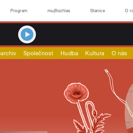
Program
mujRozhlas
Stanice
O r
archiv
Společnost
Hudba
Kultura
O nás