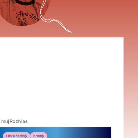
mujRozhlas
Hry a četby
Krimi