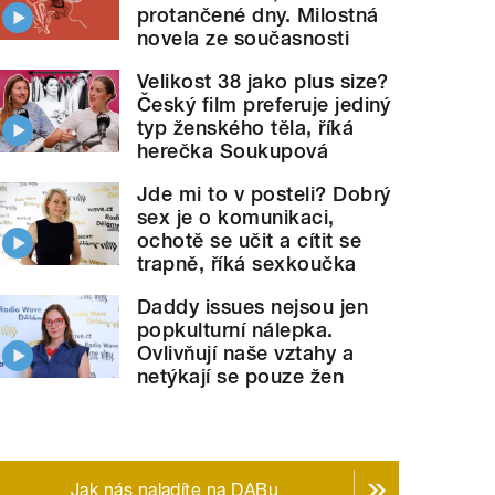
protančené dny. Milostná
novela ze současnosti
Velikost 38 jako plus size?
Český film preferuje jediný
typ ženského těla, říká
herečka Soukupová
Jde mi to v posteli? Dobrý
sex je o komunikaci,
ochotě se učit a cítit se
trapně, říká sexkoučka
Daddy issues nejsou jen
popkulturní nálepka.
Ovlivňují naše vztahy a
netýkají se pouze žen
Jak nás naladíte na DABu