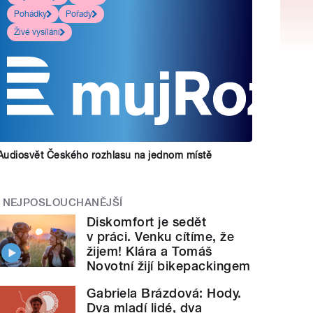
Pohádky
Pořady
Živé vysílání
Audiosvět Českého rozhlasu na jednom místě
NEJPOSLOUCHANĚJŠÍ
Diskomfort je sedět
v práci. Venku cítíme, že
žijem! Klára a Tomáš
Novotní žijí bikepackingem
Gabriela Brázdová: Hody.
Dva mladí lidé, dva