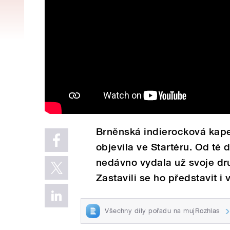
Brněnská indierocková kapel
objevila ve Startéru. Od té 
nedávno vydala už svoje dr
Zastavili se ho představit i
Všechny díly pořadu na mujRozhlas