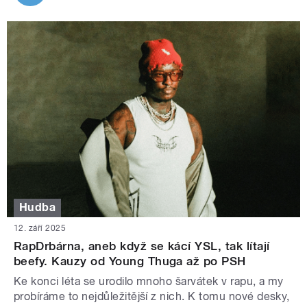
Hudba
12. září 2025
RapDrbárna, aneb když se kácí YSL, tak lítají
beefy. Kauzy od Young Thuga až po PSH
Ke konci léta se urodilo mnoho šarvátek v rapu, a my
probíráme to nejdůležitější z nich. K tomu nové desky,