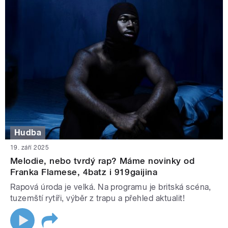
Hudba
19. září 2025
Melodie, nebo tvrdý rap? Máme novinky od
Franka Flamese, 4batz i 919gaijina
Rapová úroda je velká. Na programu je britská scéna,
tuzemští rytíři, výběr z trapu a přehled aktualit!