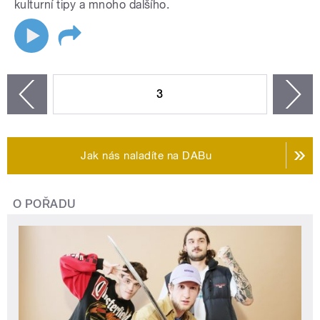
kulturní tipy a mnoho dalšího.
STRÁNKY
3
n
zí
Jak nás naladíte na DABu
O POŘADU