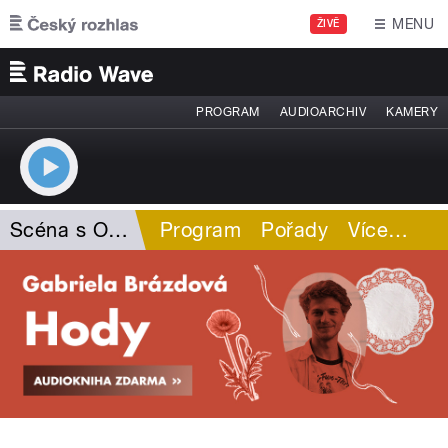
Přejít k hlavnímu obsahu
MENU
ŽIVĚ
PROGRAM
AUDIOARCHIV
KAMERY
Scéna s Opakem Dissu
Program
Pořady
Více
…