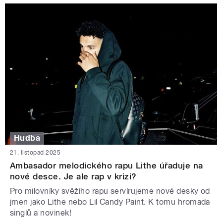
Hudba
21. listopad 2025
Ambasador melodického rapu Lithe úřaduje na
nové desce. Je ale rap v krizi?
Pro milovníky svěžího rapu servírujeme nové desky od
jmen jako Lithe nebo Lil Candy Paint. K tomu hromada
singlů a novinek!