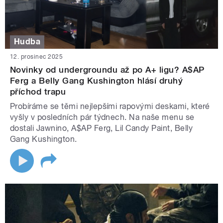
Hudba
12. prosinec 2025
Novinky od undergroundu až po A+ ligu? A$AP
Ferg a Belly Gang Kushington hlásí druhý
příchod trapu
Probíráme se těmi nejlepšími rapovými deskami, které
vyšly v posledních pár týdnech. Na naše menu se
dostali Jawnino, A$AP Ferg, Lil Candy Paint, Belly
Gang Kushington.