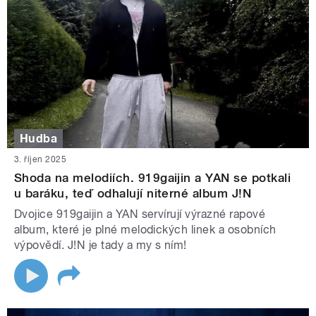
Hudba
3. říjen 2025
Shoda na melodiích. 919gaijin a YAN se potkali
u baráku, teď odhalují niterné album J!N
Dvojice 919gaijin a YAN servírují výrazné rapové
album, které je plné melodických linek a osobních
výpovědí. J!N je tady a my s ním!