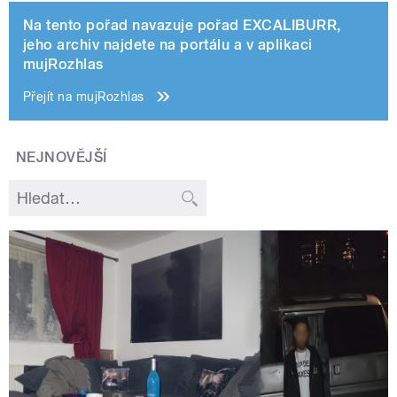
Na tento pořad navazuje pořad EXCALIBURR,
jeho archiv najdete na portálu a v aplikaci
mujRozhlas
Přejít na mujRozhlas
NEJNOVĚJŠÍ