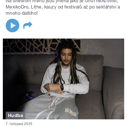
Na dnešním menu jsou jména jako je UnoTheActivist,
MexikoDro, Lithe, kauzy od festivalů až po sektářství a
mnoho dalšího!
Hudba
7. listopad 2025