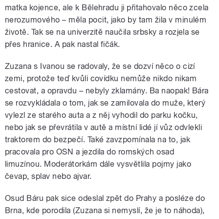
matka kojence, ale k Bělehradu ji přitahovalo něco zcela
nerozumového – měla pocit, jako by tam žila v minulém
životě. Tak se na univerzitě naučila srbsky a rozjela se
přes hranice. A pak nastal fičák.
Zuzana s Ivanou se radovaly, že se dozví něco o cizí
zemi, protože teď kvůli covídku nemůže nikdo nikam
cestovat, a opravdu – nebyly zklamány. Ba naopak! Bára
se rozvykládala o tom, jak se zamilovala do muže, který
vylezl ze starého auta a z něj vyhodil do parku kočku,
nebo jak se převrátila v autě a místní lidé jí vůz odvlekli
traktorem do bezpečí.
Také zavzpomínala na to, jak
pracovala pro OSN a jezdila do romských osad
limuzínou.
Moderátorkám dále vysvětlila pojmy jako
čevap, splav nebo ajvar.
Osud Báru pak sice odeslal zpět do Prahy a posléze do
Brna, kde porodila (Zuzana si nemyslí, že je to náhoda),