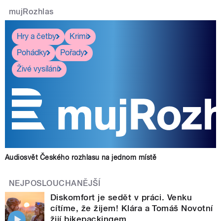
mujRozhlas
Hry a četby
Krimi
Pohádky
Pořady
Živé vysílání
Audiosvět Českého rozhlasu na jednom místě
NEJPOSLOUCHANĚJŠÍ
Diskomfort je sedět v práci. Venku
cítíme, že žijem! Klára a Tomáš Novotní
žijí bikepackingem