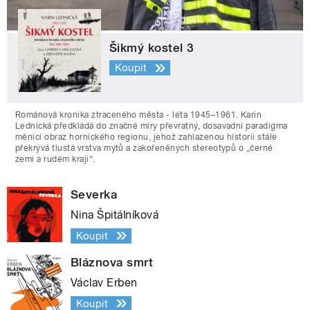
Šikmý kostel 3
Koupit
Románová kronika ztraceného města - léta 1945–1961. Karin
Lednická předkládá do značné míry převratný, dosavadní paradigma
měnící obraz hornického regionu, jehož zahlazenou historii stále
překrývá tlustá vrstva mýtů a zakořeněných stereotypů o „černé
zemi a rudém kraji“.
Severka
Nina Špitálníková
Koupit
Bláznova smrt
Václav Erben
Koupit