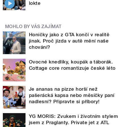
lokte
MOHLO BY VÁS ZAJÍMAT
Honičky jako z GTA končí v realitě
jinak. Proč jízda v autě mění naše
chování?
Ovocné knedlíky, koupák a táborák.
Cottage core romantizuje české léto
Je ananas na pizze horší než
pašerácká kapsa nebo měsíčky paní
nadlesní? Připravte si příbory!
YG MORIS: Zvukem i životním stylem
jsem z Praglanty. Private jet z ATL