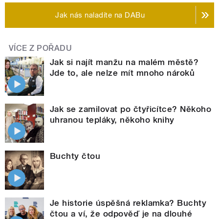
Jak nás naladíte na DABu
VÍCE Z POŘADU
Jak si najít manžu na malém městě?
Jde to, ale nelze mít mnoho nároků
Jak se zamilovat po čtyřicítce? Někoho
uhranou tepláky, někoho knihy
Buchty čtou
Je historie úspěšná reklamka? Buchty
čtou a ví, že odpověď je na dlouhé