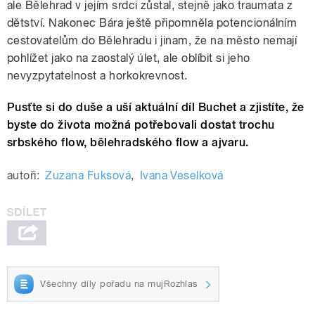
ale Bělehrad v jejím srdci zůstal, stejně jako traumata z
dětství. Nakonec Bára ještě připomněla potencionálním
cestovatelům do Bělehradu i jinam, že na město nemají
pohlížet jako na zaostalý úlet, ale oblíbit si jeho
nevyzpytatelnost a horkokrevnost.
Pusťte si do duše a uší aktuální díl Buchet a zjistíte, že
byste do života možná potřebovali dostat trochu
srbského flow, bělehradského flow a ajvaru.
autoři:
Zuzana Fuksová
,
Ivana Veselková
Všechny díly pořadu na mujRozhlas