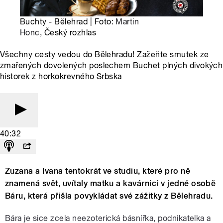
Buchty - Bělehrad | Foto:
Martin
Honc
, Český rozhlas
Všechny cesty vedou do Bělehradu! Zažeňte smutek ze
zmařených dovolených poslechem Buchet plných divokých
historek z horkokrevného Srbska
40:32
Zuzana a Ivana tentokrát ve studiu, které pro ně
znamená svět, uvítaly matku a kavárnici v jedné osobě
Báru, která přišla povykládat své zážitky
z Bělehradu.
Bára je sice zcela neezoterická básnířka, podnikatelka a