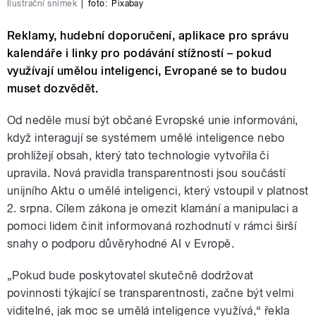
Ilustrační snímek
|
foto:
Pixabay
Reklamy, hudební doporučení, aplikace pro správu
kalendáře i linky pro podávání stížností – pokud
využívají umělou inteligenci, Evropané se to budou
muset dozvědět.
Od neděle musí být občané Evropské unie informováni,
když interagují se systémem umělé inteligence nebo
prohlížejí obsah, který tato technologie vytvořila či
upravila. Nová pravidla transparentnosti jsou součástí
unijního Aktu o umělé inteligenci, který vstoupil v platnost
2. srpna. Cílem zákona je omezit klamání a manipulaci a
pomoci lidem činit informovaná rozhodnutí v rámci širší
snahy o podporu důvěryhodné AI v Evropě.
„Pokud bude poskytovatel skutečně dodržovat
povinnosti týkající se transparentnosti, začne být velmi
viditelné, jak moc se umělá inteligence využívá,“ řekla