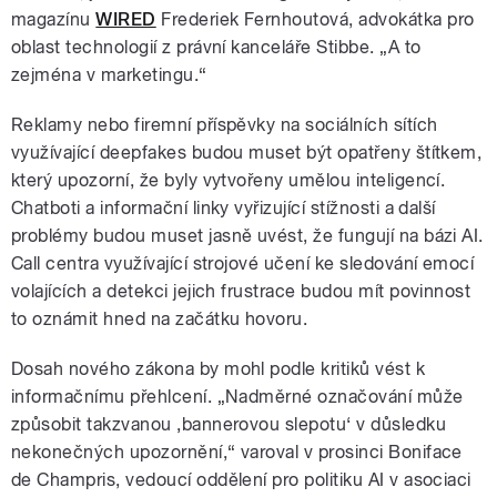
magazínu
WIRED
Frederiek Fernhoutová, advokátka pro
oblast technologií z právní kanceláře Stibbe. „A to
zejména v marketingu.“
Reklamy nebo firemní příspěvky na sociálních sítích
využívající deepfakes budou muset být opatřeny štítkem,
který upozorní, že byly vytvořeny umělou inteligencí.
Chatboti a informační linky vyřizující stížnosti a další
problémy budou muset jasně uvést, že fungují na bázi AI.
Call centra využívající strojové učení ke sledování emocí
volajících a detekci jejich frustrace budou mít povinnost
to oznámit hned na začátku hovoru.
Dosah nového zákona by mohl podle kritiků vést k
informačnímu přehlcení. „Nadměrné označování může
způsobit takzvanou ‚bannerovou slepotu‘ v důsledku
nekonečných upozornění,“ varoval v prosinci Boniface
de Champris, vedoucí oddělení pro politiku AI v asociaci