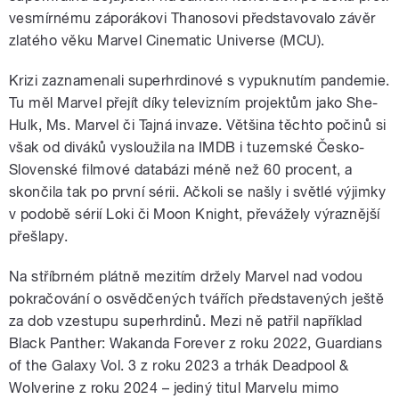
vesmírnému záporákovi Thanosovi představovalo závěr
zlatého věku Marvel Cinematic Universe (MCU).
Krizi zaznamenali superhrdinové s vypuknutím pandemie.
Tu měl Marvel přejít díky televizním projektům jako She-
Hulk, Ms. Marvel či Tajná invaze. Většina těchto počinů si
však od diváků vysloužila na IMDB i tuzemské Česko-
Slovenské filmové databázi méně než 60 procent, a
skončila tak po první sérii. Ačkoli se našly i světlé výjimky
v podobě sérií Loki či Moon Knight, převážely výraznější
přešlapy.
Na stříbrném plátně mezitím držely Marvel nad vodou
pokračování o osvědčených tvářích představených ještě
za dob vzestupu superhrdinů. Mezi ně patřil například
Black Panther: Wakanda Forever z roku 2022, Guardians
of the Galaxy Vol. 3 z roku 2023 a trhák Deadpool &
Wolverine z roku 2024 – jediný titul Marvelu mimo