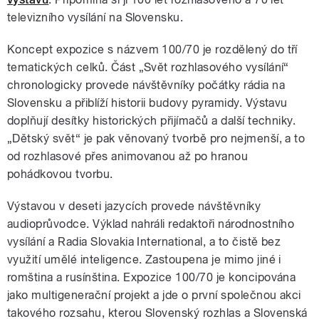
televizního vysílání na Slovensku.
Koncept expozice s názvem 100/70 je rozdělený do tří
tematických celků. Část „Svět rozhlasového vysílání“
chronologicky provede návštěvníky počátky rádia na
Slovensku a přiblíží historii budovy pyramidy. Výstavu
doplňují desítky historických přijímačů a další techniky.
„Dětský svět“ je pak věnovaný tvorbě pro nejmenší, a to
od rozhlasové přes animovanou až po hranou
pohádkovou tvorbu.
Výstavou v deseti jazycích provede návštěvníky
audioprůvodce. Výklad nahráli redaktoři národnostního
vysílání a Radia Slovakia International, a to čistě bez
využití umělé inteligence. Zastoupena je mimo jiné i
romština a rusínština. Expozice 100/70 je koncipována
jako multigenerační projekt a jde o první společnou akci
takového rozsahu, kterou Slovenský rozhlas a Slovenská