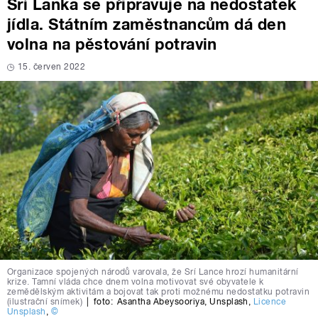
Srí Lanka se připravuje na nedostatek
jídla. Státním zaměstnancům dá den
volna na pěstování potravin
15. červen 2022
Organizace spojených národů varovala, že Srí Lance hrozí humanitární
krize. Tamní vláda chce dnem volna motivovat své obyvatele k
zemědělským aktivitám a bojovat tak proti možnému nedostatku potravin
(ilustrační snímek)
|
foto:
Asantha Abeysooriya
,
Unsplash
,
Licence
Unsplash
,
©