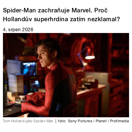
Spider-Man zachraňuje Marvel. Proč
Hollandův superhrdina zatím nezklamal?
4. srpen 2026
Tom Holland jako Spider-Man
|
foto:
Sony Pictures / Planet / Profimedia