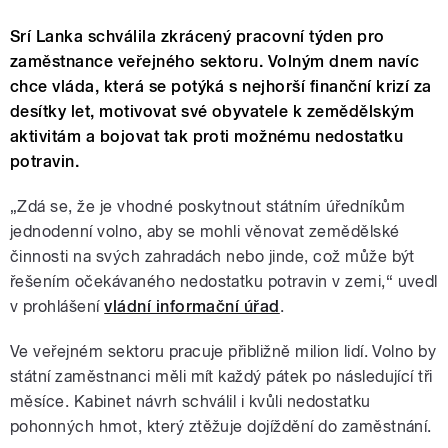
Srí Lanka schválila zkrácený pracovní týden pro
zaměstnance veřejného sektoru. Volným dnem navíc
chce vláda, která se potýká s nejhorší finanční krizí za
desítky let, motivovat své obyvatele k zemědělským
aktivitám a bojovat tak proti možnému nedostatku
potravin.
„Zdá se, že je vhodné poskytnout státním úředníkům
jednodenní volno, aby se mohli věnovat zemědělské
činnosti na svých zahradách nebo jinde, což může být
řešením očekávaného nedostatku potravin v zemi,“ uvedl
v prohlášení
vládní informační úřad
.
Ve veřejném sektoru pracuje přibližně milion lidí. Volno by
státní zaměstnanci měli mít každý pátek po následující tři
měsíce. Kabinet návrh schválil i kvůli nedostatku
pohonných hmot, který ztěžuje dojíždění do zaměstnání.