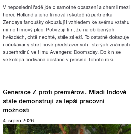
V neposlední řadě jde o samotné obsazení a chemii mezi
herci. Holland a jeho filmová i skutečná partnerka
Zendaya fanoušky okouzlují i vzhledem ke svému vztahu
mimo filmový plac. Potvrzují tím, že na oblíbených
hvězdách, chtě nechtě, stále záleží. To ostatně dokazuje
i očekávaný střet nově představených i starých známých
superhrdinů ve filmu Avengers: Doomsday. Do kin se
velkolepá podívaná dostane v prosinci tohoto roku.
Generace Z proti premiérovi. Mladí Indové
stále demonstrují za lepší pracovní
možnosti
4. srpen 2026