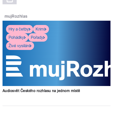
mujRozhlas
Hry a četby
Krimi
Pohádky
Pořady
Živé vysílání
Audiosvět Českého rozhlasu na jednom místě