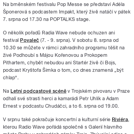
Na brněnském festivalu Pop Messe se představí Adéla
Šponerová s podcastem Impakt, který živě natáčí v pátek
7. srpna od 17.30 na POPTALKS stage.
O několik pořadů Radia Wave nebude ochuzen ani
festival
Povaleč
(7. - 9. srpna). V sobotu 8. srpna od
10.30 se můžete v rámci zahradního programu těšit na
živé Podhoubí s Májou Kořenovou a Prokopem
Pithartem, chybět nebudou ani Startér živě či Bojs,
podcast Kryštofa Šimka o tom, co dnes znamená „být
chlap“.
Na
Letní podcastové scéně
v Trojském pivovaru v Praze
odhalí své strasti herci a kamarádi Petr Uhlík a Adam
Ernest v podcastu Chudáčci, a to 6. srpna od 19.00.
V srpnu také pokračuje koncertní a kulturní série
Riviéra
,
kterou Radio Wave pořádá společně s Galerií hlavního