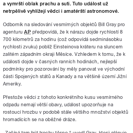
a vymrští oblak prachu a suti. Tuto událost už
netrpělivě vyhlížejí vědci i amatérští astronomové.
Odborník na sledování vesmírných objektů Bill Gray pro
agenturu
AP
předpovídá, že k nárazu dojde rychlostí 8
700 kilometrů za hodinu (což odpovídá sedminásobku
rychlosti zvuku) poblíž Einsteinova kráteru na sluncem
zalitém západním okraji Měsíce. Vzhledem k tomu, že k
události dojde v časných ranních hodinách, nejlepší
podmínky pro pozorování by měly panovat ve východní
části Spojených států a Kanady a na většině území Jižní
Ameriky.
Přestože vědci z tohoto konkrétního kusu vesmírného
odpadu nemají větší obavy, událost upozorňuje na
rostoucí hrozbu v podobě stále většího množství objektů
hromadících se na oběžné dráze.
„Začíná tam být trochu těsno,“ uvedl Gray, který plánuje