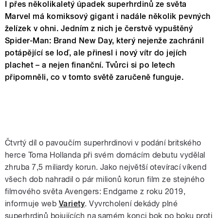
I přes několikaletý úpadek superhrdinů ze světa
Marvel má komiksový gigant i nadále několik pevných
želízek v ohni. Jedním z nich je čerstvě vypuštěný
Spider-Man: Brand New Day, který nejenže zachránil
potápějící se loď, ale přinesl i nový vítr do jejích
plachet – a nejen finanční. Tvůrci si po letech
připomněli, co v tomto světě zaručeně funguje.
Čtvrtý díl o pavoučím superhrdinovi v podání britského
herce Toma Hollanda při svém domácím debutu vydělal
zhruba 7,5 miliardy korun. Jako největší otevírací víkend
všech dob nahradil o pár milionů korun film ze stejného
filmového světa Avengers: Endgame z roku 2019,
informuje web
Variety
. Vyvrcholení dekády plné
superhrdinů bojujících na samém konci bok po boku proti