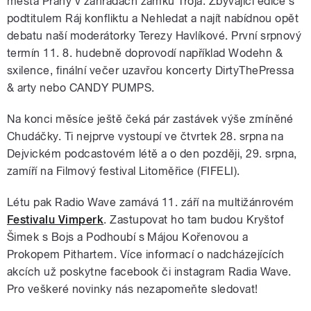
města Prahy v zahradách zámku Troja. Zbývající edice s
podtitulem Ráj konfliktu a Nehledat a najít nabídnou opět
debatu naší moderátorky Terezy Havlíkové. První srpnový
termín 11. 8. hudebně doprovodí například Wodehn &
sxilence, finální večer uzavřou koncerty DirtyThePressa
& arty nebo CANDY PUMPS.
Na konci měsíce ještě čeká pár zastávek výše zmíněné
Chudáčky. Ti nejprve vystoupí ve čtvrtek 28. srpna na
Dejvickém podcastovém létě a o den později, 29. srpna,
zamíří na Filmový festival Litoměřice (FIFELI).
Létu pak Radio Wave zamává 11. září na multižánrovém
Festivalu Vimperk
. Zastupovat ho tam budou Kryštof
Šimek s Bojs a Podhoubí s Májou Kořenovou a
Prokopem Pithartem. Více informací o nadcházejících
akcích už poskytne facebook či instagram Radia Wave.
Pro veškeré novinky nás nezapomeňte sledovat!