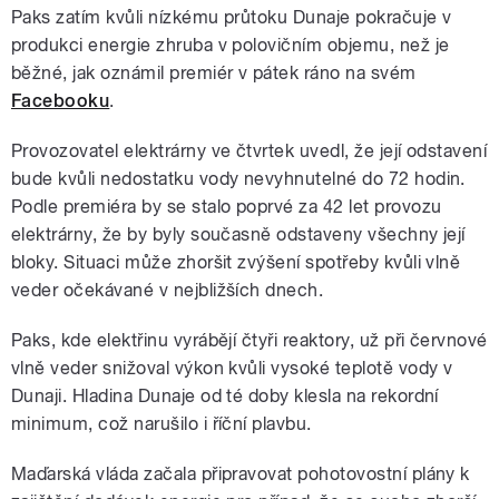
Paks zatím kvůli nízkému průtoku Dunaje pokračuje v
produkci energie zhruba v polovičním objemu, než je
běžné, jak oznámil premiér v pátek ráno na svém
Facebooku
.
Provozovatel elektrárny ve čtvrtek uvedl, že její odstavení
bude kvůli nedostatku vody nevyhnutelné do 72 hodin.
Podle premiéra by se stalo poprvé za 42 let provozu
elektrárny, že by byly současně odstaveny všechny její
bloky. Situaci může zhoršit zvýšení spotřeby kvůli vlně
veder očekávané v nejbližších dnech.
Paks, kde elektřinu vyrábějí čtyři reaktory, už při červnové
vlně veder snižoval výkon kvůli vysoké teplotě vody v
Dunaji. Hladina Dunaje od té doby klesla na rekordní
minimum, což narušilo i říční plavbu.
Maďarská vláda začala připravovat pohotovostní plány k