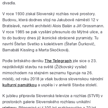
divadla.
V roce 1930 získal Slovenský rozhlas nové prostory.
Budovu, která dodnes stojí na Jakubově náměstí 12 v
Bratislavě, navrhli architekti Alois Balán a Jiří Grossmann.
V roce 1985 se pak vysílání přesunulo do Mýtné ulice, a
to do budovy dnes již ikonické obrácené pyramidy. Tu
navrhl Štefan Svetko s kolektivem (Štefan Ďurkovič,
Barnabáš Kissling a Marta Skočková).
Podle britského deníku
The Telegraph
jde sice o 23.
nejošklivější stavbu na světě (Žižkovský vysílač
mimochodem na stejném seznamu figuruje na 26.
místě), od roku 2018 je však budova slovenskou národní
kulturní památkou
a uspěla i v anketě Stavba století.
K jubileu připravila Slovenská televize a rozhlas (STVR) v
prostorách galerie Slovenského rozhlasu unikátní
výstavu
. Připomíná si jí 100 let rozhlasového a 70 let