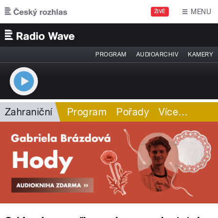
Přejít k hlavnímu obsahu
MENU
ŽIVĚ
PROGRAM
AUDIOARCHIV
KAMERY
Zahraniční
Program
Pořady
Více
…