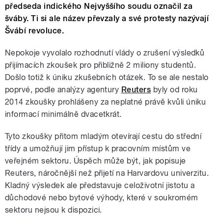
předseda indického Nejvyššího soudu označil za
šváby. Ti si ale název převzaly a své protesty nazývají
Švábí revoluce.
Nepokoje vyvolalo rozhodnutí vlády o zrušení výsledků
přijímacích zkoušek pro přibližně 2 miliony studentů.
Došlo totiž k úniku zkušebních otázek. To se ale nestalo
poprvé, podle analýzy agentury
Reuters
byly od roku
2014 zkoušky prohlášeny za neplatné právě kvůli úniku
informací minimálně dvacetkrát.
Tyto zkoušky přitom mladým otevírají cestu do střední
třídy a umožňují jim přístup k pracovním místům ve
veřejném sektoru. Úspěch může být, jak popisuje
Reuters, náročnější než přijetí na Harvardovu univerzitu.
Kladný výsledek ale představuje celoživotní jistotu a
důchodové nebo bytové výhody, které v soukromém
sektoru nejsou k dispozici.