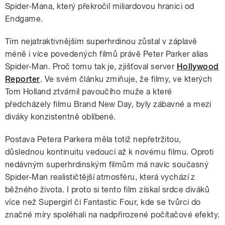
Spider-Mana, který překročil miliardovou hranici od
Endgame.
Tím nejatraktivnějším superhrdinou zůstal v záplavě
méně i více povedených filmů právě Peter Parker alias
Spider-Man. Proč tomu tak je, zjišťoval server
Hollywood
Reporter
. Ve svém článku zmiňuje, že filmy, ve kterých
Tom Holland ztvárnil pavoučího muže a které
předcházely filmu Brand New Day, byly zábavné a mezi
diváky konzistentně oblíbené.
Postava Petera Parkera měla totiž nepřetržitou,
důslednou kontinuitu vedoucí až k novému filmu. Oproti
nedávným superhrdinským filmům má navíc současný
Spider-Man realističtější atmosféru, která vychází z
běžného života. I proto si tento film získal srdce diváků
více než Supergirl či Fantastic Four, kde se tvůrci do
značné míry spoléhali na nadpřirozené počítačové efekty.