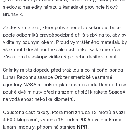
sledovat následky nárazu z kanadské provincie Nový
Brunšvik.
Záblesk z nárazu, který potrvá necelou sekundu, bude
podle odborníků pravděpodobně příliš slabý na to, aby byl
viditelný pouhým okem. Proud vymrštěného materiálu by
však mohl dosáhnout vzdálenosti několika kilometrů a
zůstat pro teleskopy viditelný po dobu desítek minut.
Snímky místa dopadu před srážkou a po ní pořídí sonda
Lunar Reconnaissance Orbiter americké vesmírné
agentury NASA a jihokorejská lunární sonda Danuri. Ta se
pouhé dvě minuty před nárazem přiblíží k raketě SpaceX
na vzdálenost několika kilometrů.
Opuštěná část rakety, která měří zhruba 12 metrů a váží
4 500 kilogramů, vynesla 15. ledna 2025 dva soukromé
lunární moduly, připomíná stanice
NPR
.