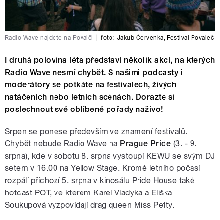
Radio Wave najdete na Povalči
|
foto:
Jakub Červenka
,
Festival Povaleč
I druhá polovina léta představí několik akcí, na kterých
Radio Wave nesmí chybět. S našimi podcasty i
moderátory se potkáte na festivalech, živých
natáčeních nebo letních scénách. Dorazte si
poslechnout své oblíbené pořady naživo!
Srpen se ponese především ve znamení festivalů.
Chybět nebude Radio Wave na
Prague Pride
(3. - 9.
srpna), kde v sobotu 8. srpna vystoupí KEWU se svým DJ
setem v 16.00 na Yellow Stage. Kromě letního počasí
rozpálí příchozí 5. srpna v kinosálu Pride House také
hotcast POT, ve kterém Karel Vladyka a Eliška
Soukupová vyzpovídají drag queen Miss Petty.