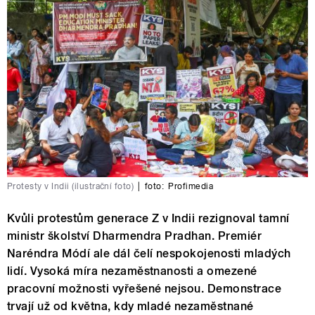
Protesty v Indii (ilustrační foto)
|
foto:
Profimedia
Kvůli protestům generace Z v Indii rezignoval tamní
ministr školství Dharmendra Pradhan. Premiér
Naréndra Módí ale dál čelí nespokojenosti mladých
lidí. Vysoká míra nezaměstnanosti a omezené
pracovní možnosti vyřešené nejsou. Demonstrace
trvají už od května, kdy mladé nezaměstnané