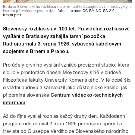
Budova Slovenského rozhlasu na první pohled zaujme svým neobvyklým
tvarem převrácené pyramidy
|
foto:
licence CC BY-NC-SA 2.0
,
trevor.patt
Slovenský rozhlas slaví 100 let. Pravidelné rozhlasové
vysílání z Bratislavy zahájila tamní pobočka
Radiojournalu 3. srpna 1926, vybavená kabelovým
spojením s Brnem a Prahou.
Pro účely prvního vysílání vzniklo provizorní studio, které
sídlilo v prostorách dnešní Moyzesovy síně v budově
Filozofické fakulty Univerzity Komenského. V té době šlo
o vládní budovu a sál sloužil jako důstojnické kasino, jak
připomíná slovenské
Centrum vědecko-technických
informací
.
Až do října vysílal rozhlas každý druhý den. Každodenní
program odstartoval 2. října 1926 přenosem opery La
traviata od Giuseppe Verdiho ze Slovenského národního