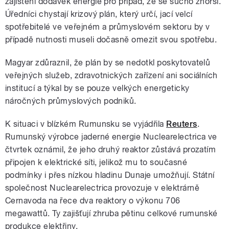
zajištění dodávek energie pro případ, že se sucho zhorší.
Úředníci chystají krizový plán, který určí, jací velcí
spotřebitelé ve veřejném a průmyslovém sektoru by v
případě nutnosti museli dočasně omezit svou spotřebu.
Magyar zdůraznil, že plán by se nedotkl poskytovatelů
veřejných služeb, zdravotnických zařízení ani sociálních
institucí a týkal by se pouze velkých energeticky
náročných průmyslových podniků.
K situaci v blízkém Rumunsku se vyjádřila
Reuters
.
Rumunský výrobce jaderné energie Nuclearelectrica ve
čtvrtek oznámil, že jeho druhý reaktor zůstává prozatím
připojen k elektrické síti, jelikož mu to současné
podmínky i přes nízkou hladinu Dunaje umožňují. Státní
společnost Nuclearelectrica provozuje v elektrárně
Cernavoda na řece dva reaktory o výkonu 706
megawattů. Ty zajišťují zhruba pětinu celkové rumunské
produkce elektřiny.