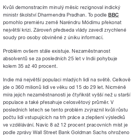
Kvůli demonstracím minulý měsíc rezignoval indický
ministr školství Dharmendra Pradhan. To podle
BBC
pomohlo premiéru země Naréndru Módímu překonat
největší krizi. Zároveň předseda vlády zavedl zrychlené
soudy pro osoby obviněné z úniku informací.
Problém ovšem stále existuje. Nezaměstnanost
absolventů se za posledních 25 let v Indii pohybuje
kolem 35 až 40 procent.
Indie má největší populaci mladých lidí na světě. Celkově
jde o 360 milionů lidí ve věku od 15 do 29 let. Nicméně
míra jejich nezaměstnanosti je čtyřikrát vyšší než u starší
populace a také přesahuje celosvětový průměr. V
posledních letech se tento problém zvýraznil kvůli růstu
počtu lidí vstupujících na trh práce a zlepšení výsledků
ve vzdělávání. Navíc 8 až 12 procent pracovních míst je
podle zprávy Wall Street Bank Goldman Sachs ohroženo