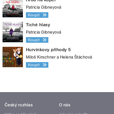
Patricia Gibneyová
Koupit
Tiché hlasy
Patricia Gibneyová
Koupit
Hurvínkovy příhody 5
Miloš Kirschner a Helena Štáchová
Koupit
Český rozhlas
O nás