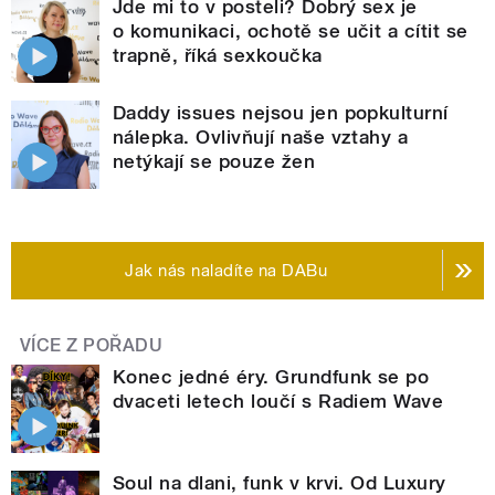
Jde mi to v posteli? Dobrý sex je
o komunikaci, ochotě se učit a cítit se
trapně, říká sexkoučka
Daddy issues nejsou jen popkulturní
nálepka. Ovlivňují naše vztahy a
netýkají se pouze žen
Jak nás naladíte na DABu
VÍCE Z POŘADU
Konec jedné éry. Grundfunk se po
dvaceti letech loučí s Radiem Wave
Soul na dlani, funk v krvi. Od Luxury