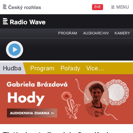
Přejít k hlavnímu obsahu
MENU
ŽIVĚ
PROGRAM
AUDIOARCHIV
KAMERY
Hudba
Program
Pořady
Více
…