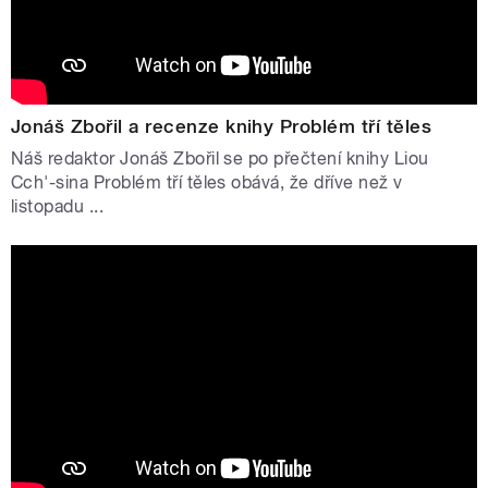
Jonáš Zbořil a recenze knihy Problém tří těles
Náš redaktor Jonáš Zbořil se po přečtení knihy Liou
Cch'-sina Problém tří těles obává, že dříve než v
listopadu ...