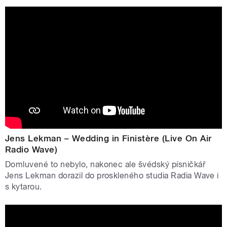
Jens Lekman – Wedding in Finistère (Live On Air
Radio Wave)
Domluvené to nebylo, nakonec ale švédský písničkář
Jens Lekman dorazil do proskleného studia Radia Wave i
s kytarou.