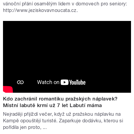
vánoční přání osamělým lidem v domovech pro seniory:
http://www.jeziskovavnoucata.cz.
Kdo zachránil romantiku pražských náplavek?
Místní labutě krmí už 7 let Labutí máma
Nejraději přijíždí večer, když už pražskou náplavku na
Kampě opouštějí turisté. Zaparkuje dodávku, kterou si
pořídila jen proto, ...