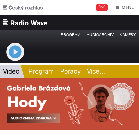
Přejít k hlavnímu obsahu
MENU
ŽIVĚ
PROGRAM
AUDIOARCHIV
KAMERY
Video
Program
Pořady
Více
…