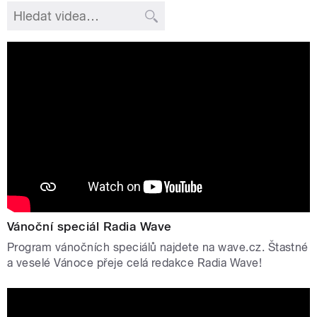
Vánoční speciál Radia Wave
Program vánočních speciálů najdete na wave.cz. Štastné
a veselé Vánoce přeje celá redakce Radia Wave!