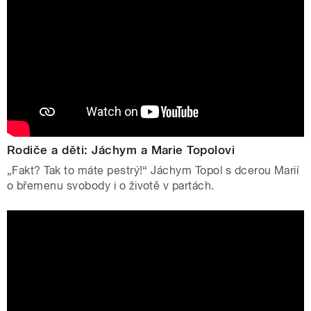
Rodiče a děti: Jáchym a Marie Topolovi
„Fakt? Tak to máte pestrý!“ Jáchym Topol s dcerou Marií
o břemenu svobody i o životě v partách.