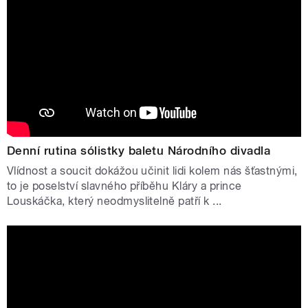
Denní rutina sólistky baletu Národního divadla
Vlídnost a soucit dokážou učinit lidi kolem nás šťastnými,
to je poselství slavného příběhu Kláry a prince
Louskáčka, který neodmyslitelně patří k ...