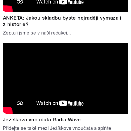
ANKETA: Jakou skladbu byste nejraději vymazali
z historie?
Zeptali jsme se v naší redakci...
Ježíškova vnoučata Radia Wave
Přidejte se také mezi Ježíškova vnoučata a splňte