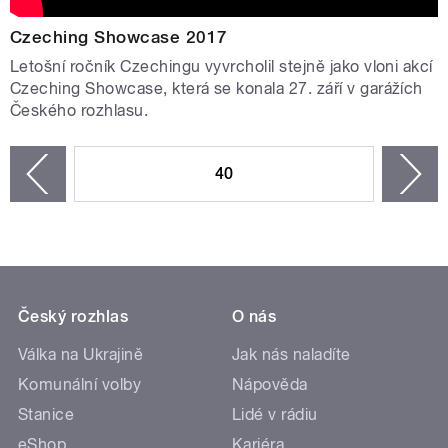
Czeching Showcase 2017
Letošní ročník Czechingu vyvrcholil stejně jako vloni akcí
Czeching Showcase, která se konala 27. září v garážích
Českého rozhlasu.
STRÁNKY
40
n
zí
Český rozhlas
O nás
Válka na Ukrajině
Jak nás naladíte
Komunální volby
Nápověda
Stanice
Lidé v rádiu
eShop
Kariéra