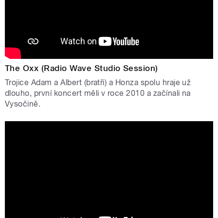
The Oxx (Radio Wave Studio Session)
Trojice Adam a Albert (bratři) a Honza spolu hraje už
dlouho, první koncert měli v roce 2010 a začínali na
Vysočině.