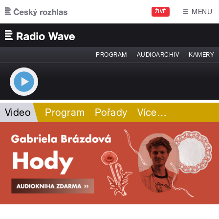
Přejít k hlavnímu obsahu
MENU
ŽIVĚ
PROGRAM
AUDIOARCHIV
KAMERY
Video
Program
Pořady
Více
…