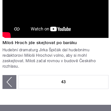
Miloš Hroch jde skejtovat po baráku
Hudební dramaturg Jirka Špičák dal hudebnímu
redaktorovi Miloši Hrochovi volno, aby si mohl
zaskejtovat. Miloš začal rovnou v budově Českého
rozhlas​u.
STRÁNKY
43
zí