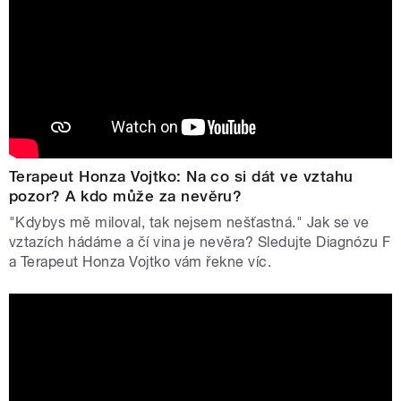
Terapeut Honza Vojtko: Na co si dát ve vztahu
pozor? A kdo může za nevěru?
"Kdybys mě miloval, tak nejsem nešťastná." Jak se ve
vztazích hádáme a čí vina je nevěra? Sledujte Diagnózu F
a Terapeut Honza Vojtko vám řekne víc.