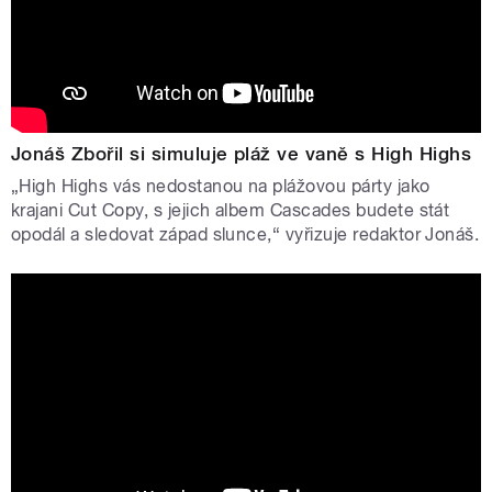
Jonáš Zbořil si simuluje pláž ve vaně s High Highs
„High Highs vás nedostanou na plážovou párty jako
krajani Cut Copy, s jejich albem Cascades budete stát
opodál a sledovat západ slunce,“ vyřizuje redaktor Jonáš.