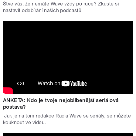
Štve vás, že nemáte Wave vždy po ruce? Zkuste si
nastavit odebírání našich podcastů!
ANKETA: Kdo je tvoje nejoblíbenější seriálová
postava?
Jak je na tom redakce Radia Wave se seriály, se můžete
kouknout ve videu.