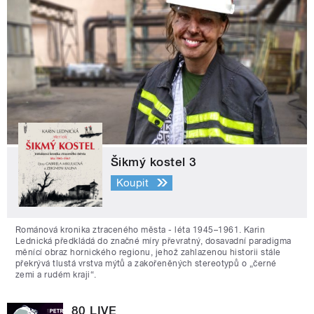
Šikmý kostel 3
Koupit
Románová kronika ztraceného města - léta 1945–1961. Karin
Lednická předkládá do značné míry převratný, dosavadní paradigma
měnící obraz hornického regionu, jehož zahlazenou historii stále
překrývá tlustá vrstva mýtů a zakořeněných stereotypů o „černé
zemi a rudém kraji“.
80 LIVE