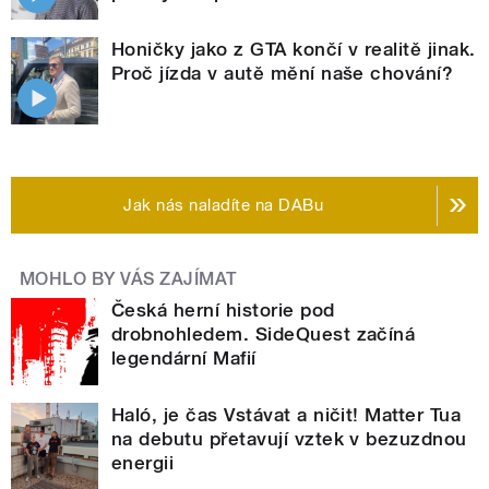
Honičky jako z GTA končí v realitě jinak.
Proč jízda v autě mění naše chování?
Jak nás naladíte na DABu
MOHLO BY VÁS ZAJÍMAT
Česká herní historie pod
drobnohledem. SideQuest začíná
legendární Mafií
Haló, je čas Vstávat a ničit! Matter Tua
na debutu přetavují vztek v bezuzdnou
energii