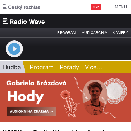
Přejít k hlavnímu obsahu
MENU
ŽIVĚ
PROGRAM
AUDIOARCHIV
KAMERY
Hudba
Program
Pořady
Více
…