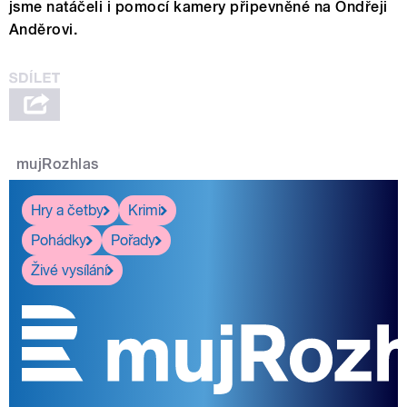
jsme natáčeli i pomocí kamery připevněné na Ondřeji
Anděrovi.
mujRozhlas
Hry a četby
Krimi
Pohádky
Pořady
Živé vysílání