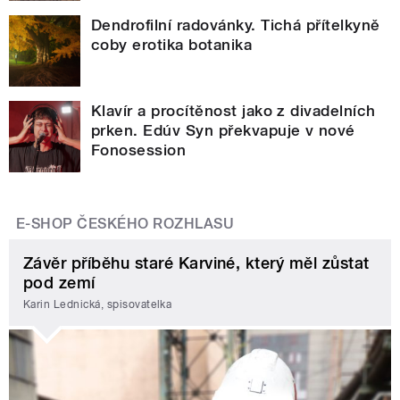
Dendrofilní radovánky. Tichá přítelkyně
coby erotika botanika
Klavír a procítěnost jako z divadelních
prken. Edúv Syn překvapuje v nové
Fonosession
E-SHOP ČESKÉHO ROZHLASU
Závěr příběhu staré Karviné, který měl zůstat
pod zemí
Karin Lednická, spisovatelka