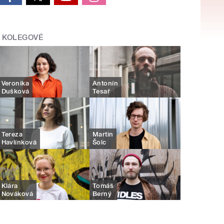
KOLEGOVÉ
Veronika
Antonín
Dušková
Tesař
Tereza
Martin
Havlínková
Šolc
Klára
Tomáš
Nováková
Berný