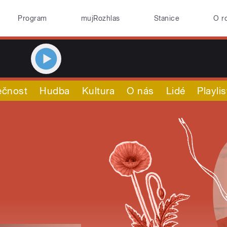
Program
mujRozhlas
Stanice
O r
ečnost
Hudba
Kultura
O nás
Lidé
Playlis