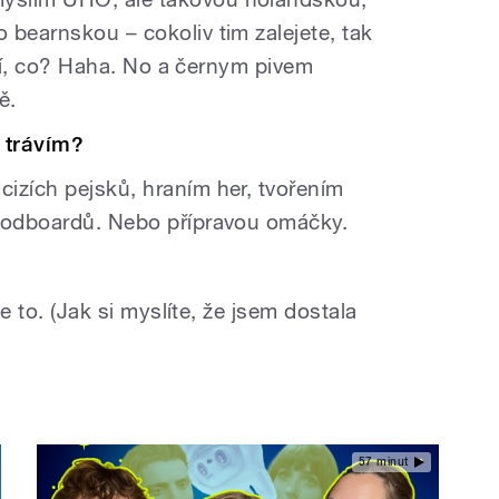
 bearnskou – cokoliv tim zalejete, tak
pití, co? Haha. No a černym pivem
ě.
o trávím?
izích pejsků, hraním her, tvořením
moodboardů. Nebo přípravou omáčky.
je to. (Jak si myslíte, že jsem dostala
57 minut