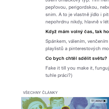
pepřovou, perigordskou, nebo
snim. A to je vlastně jídlo i 
nepohrdnu nikdy, hlavně v lét
Když mám volný čas, tak h
Spánkem, válením, venčením c
playlistů a pinterestových 
Co bych chtěl sdělit světu?
Fake it till you make it, fungu
tuhle práci?)
VŠECHNY ČLÁNKY
51 minut