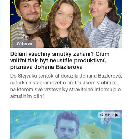
Zábava
Dělání všechny smutky zahání? Cítím
vnitřní tlak být neustále produktivní,
přiznává Johana Bázlerová
Do Slejváku tentokrát dorazila Johana Bázlerová,
s
autorka instagramového profilu Jsem v obraze,
na kterém své vrstevníky stravitelně informuje o
aktuálním dění.
47 minut