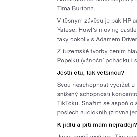
Tima Burtona.
V těsnym závěsu je pak HP a
Yatese, Howl
’
s moving castle
taky cokoliv s Adamem Driv
Z tuzemské tvorby cením hla
Popelku (vánoční pohádku i s
Jestli čtu, tak většinou?
Svou neschopnost vydržet u k
snížený schopnosti koncentr
TikToku. Snažim se aspoň o s
poslech audioknih (zrovna je
K jídlu a pití mám nejraději
Jsem omáčkový typ. Tim nem