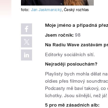
foto:
Jan Jaskmanický
,
Český rozhlas
Moje jméno a případná pře
Jsem ročník:
98
Na Radiu Wave zastávám p
Editorky sociálních sítí.
Nejraději poslouchám?
Playlisty bych mohla dělat n
oldies přes filmový soundtra
Podcasty mě baví takový, co 
lichotky. Jsou silnější, než já!
5 pro mě zásadních alb: