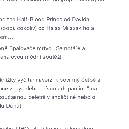
nd the Half-Blood Prince od Davida
 (popř. cokoliv) od Hajaa Mijazakiho a
erem…
vně Spalovače mrtvol, Samotáře a
eriálovou módní soutěž).
nížky vyčítám averzi k povinný četbě a
ace z „rychlého přísunu dopaminu“ na
oučasnou beletrii v angličtině nebo o
du Dunu).
?
yslim UHO, ale takovou holandskou,