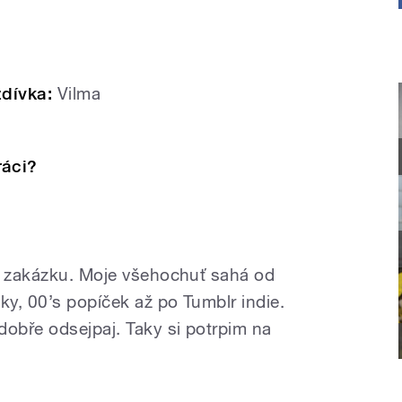
zdívka:
Vilma
ráci?
a zakázku. Moje všehochuť sahá od
cky,
00’s popíček
až po Tumblr indie.
dobře odsejpaj. Taky si potrpim na