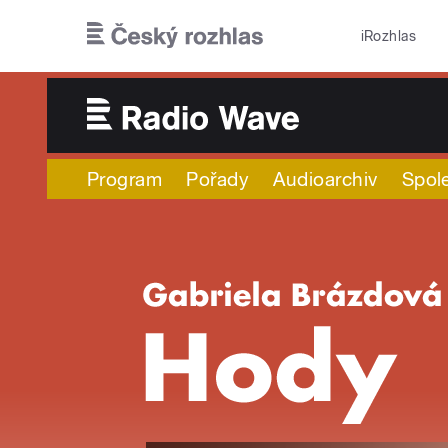
Přejít k hlavnímu obsahu
iRozhlas
Program
Pořady
Audioarchiv
Spol