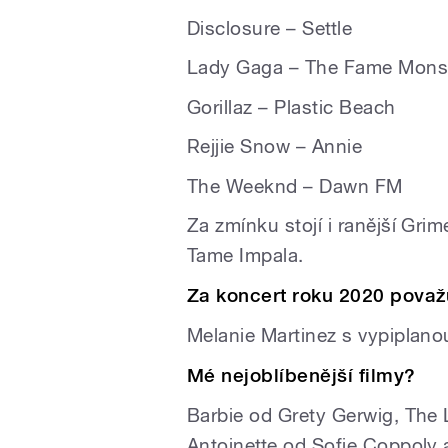
Disclosure – Settle
Lady Gaga – The Fame Mons
Gorillaz – Plastic Beach
Rejjie Snow – Annie
The Weeknd – Dawn FM
Za zmínku stojí i ranější Gri
Tame Impala.
Za koncert roku 2020 považ
Melanie Martinez s vypiplanou
Mé nejoblíbenější filmy?
Barbie od Grety Gerwig, The
Antoinette od Sofie Coppoly 