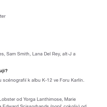
ter
mes, Sam Smith, Lana Del Rey, alt-J a
uji?
 scénografií k albu K-12 ve Foru Karlín.
 Lobster od Yorga Lanthimose, Marie
a Edward Scissorhands (popř. cokoliv) od