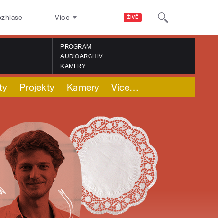
ozhlase
Více
ŽIVĚ
PROGRAM
AUDIOARCHIV
KAMERY
ty
Projekty
Kamery
Více
…