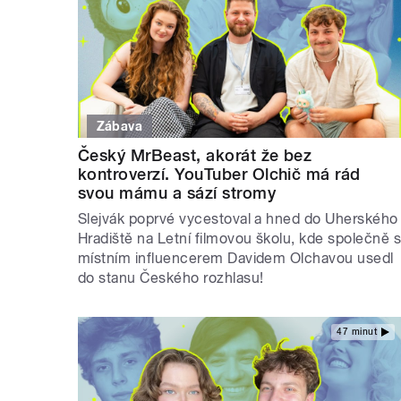
Zábava
Český MrBeast, akorát že bez
kontroverzí. YouTuber Olchič má rád
svou mámu a sází stromy
Slejvák poprvé vycestoval a hned do Uherského
Hradiště na Letní filmovou školu, kde společně 
místním influencerem Davidem Olchavou usedl
do stanu Českého rozhlasu!
47 minut