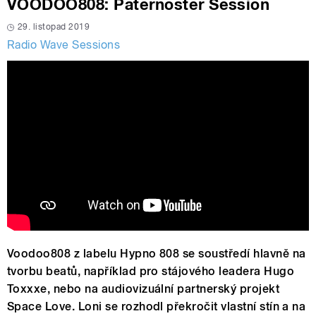
VOODOO808: Paternoster Session
29. listopad 2019
Radio Wave Sessions
Voodoo808 z labelu Hypno 808 se soustředí hlavně na
tvorbu beatů, například pro stájového leadera Hugo
Toxxxe, nebo na audiovizuální partnerský projekt
Space Love. Loni se rozhodl překročit vlastní stín a na