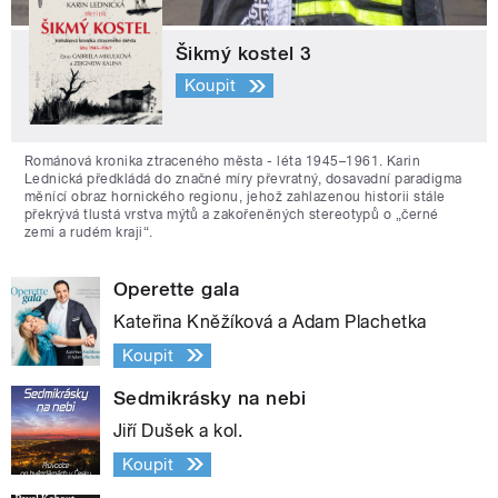
Šikmý kostel 3
Koupit
Románová kronika ztraceného města - léta 1945–1961. Karin
Lednická předkládá do značné míry převratný, dosavadní paradigma
měnící obraz hornického regionu, jehož zahlazenou historii stále
překrývá tlustá vrstva mýtů a zakořeněných stereotypů o „černé
zemi a rudém kraji“.
Operette gala
Kateřina Kněžíková a Adam Plachetka
Koupit
Sedmikrásky na nebi
Jiří Dušek a kol.
Koupit