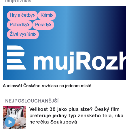
mujRozhlas
Hry a četby
Krimi
Pohádky
Pořady
Živé vysílání
Audiosvět Českého rozhlasu na jednom místě
NEJPOSLOUCHANĚJŠÍ
Velikost 38 jako plus size? Český film
preferuje jediný typ ženského těla, říká
herečka Soukupová