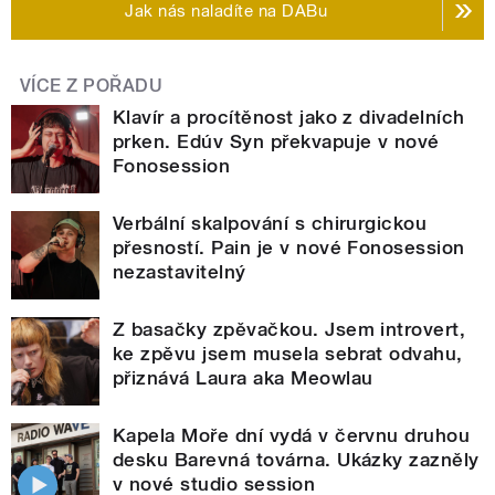
Jak nás naladíte na DABu
VÍCE Z POŘADU
Klavír a procítěnost jako z divadelních
prken. Edúv Syn překvapuje v nové
Fonosession
Verbální skalpování s chirurgickou
přesností. Pain je v nové Fonosession
nezastavitelný
Z basačky zpěvačkou. Jsem introvert,
ke zpěvu jsem musela sebrat odvahu,
přiznává Laura aka Meowlau
Kapela Moře dní vydá v červnu druhou
desku Barevná továrna. Ukázky zazněly
v nové studio session