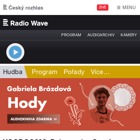
Přejít k hlavnímu obsahu
MENU
ŽIVĚ
PROGRAM
AUDIOARCHIV
KAMERY
Hudba
Program
Pořady
Více
…