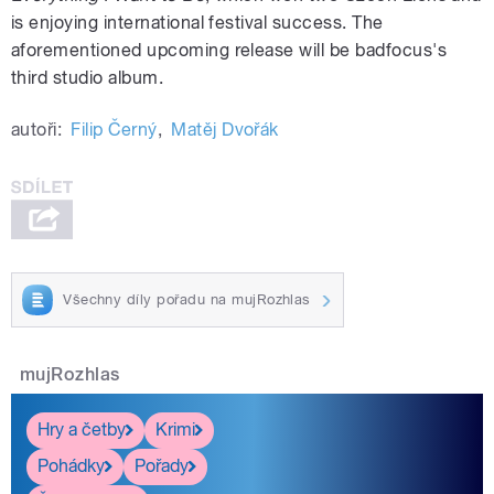
is enjoying international festival success. The
aforementioned upcoming release will be badfocus's
third studio album.
autoři:
Filip Černý
,
Matěj Dvořák
Všechny díly pořadu na mujRozhlas
mujRozhlas
Hry a četby
Krimi
Pohádky
Pořady