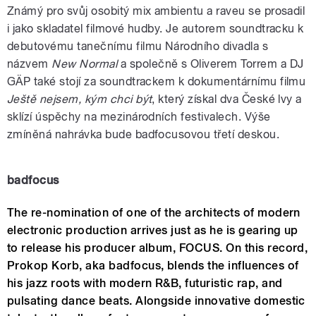
Známý pro svůj osobitý mix ambientu a raveu se prosadil
i jako skladatel filmové hudby. Je autorem soundtracku k
debutovému tanečnímu filmu Národního divadla s
názvem
New Normal
a společně s Oliverem Torrem a DJ
GÄP také stojí za soundtrackem k dokumentárnímu filmu
Ještě nejsem, kým chci být
, který získal dva České lvy a
sklízí úspěchy na mezinárodních festivalech. Výše
zmíněná nahrávka bude badfocusovou třetí deskou.
badfocus
The re-nomination of one of the architects of modern
electronic production arrives just as he is gearing up
to release his producer album, FOCUS. On this record,
Prokop Korb, aka badfocus, blends the influences of
his jazz roots with modern R&B, futuristic rap, and
pulsating dance beats. Alongside innovative domestic