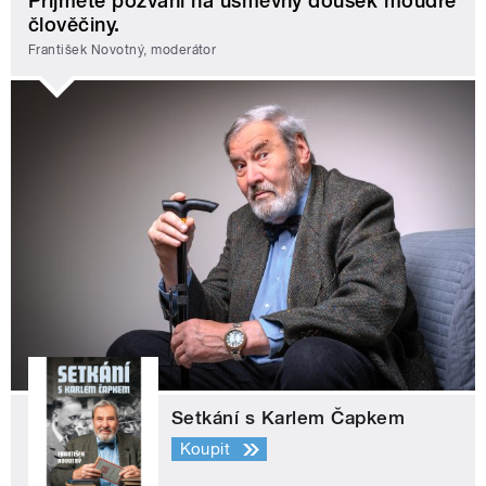
Přijměte pozvání na úsměvný doušek moudré
člověčiny.
František Novotný, moderátor
Setkání s Karlem Čapkem
Koupit