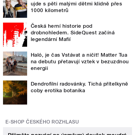
ujde s pěti malými dětmi klidně přes
1000 kilometrů
Česká herní historie pod
drobnohledem. SideQuest začíná
legendární Mafií
Haló, je čas Vstávat a ničit! Matter Tua
na debutu přetavují vztek v bezuzdnou
energii
Dendrofilní radovánky. Tichá přítelkyně
coby erotika botanika
E-SHOP ČESKÉHO ROZHLASU