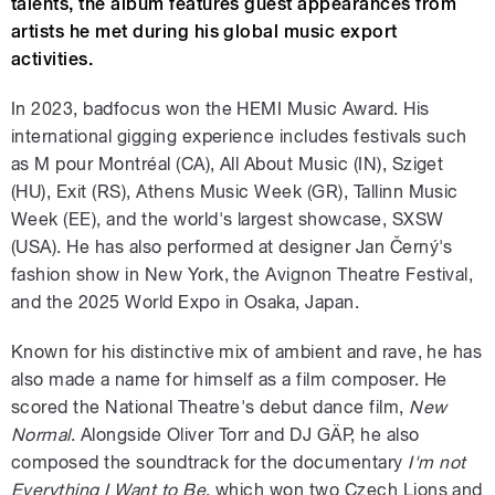
talents, the album features guest appearances from
artists he met during his global music export
activities.
In 2023, badfocus won the HEMI Music Award. His
international gigging experience includes festivals such
as M pour Montréal (CA), All About Music (IN), Sziget
(HU), Exit (RS), Athens Music Week (GR), Tallinn Music
Week (EE), and the world's largest showcase, SXSW
(USA). He has also performed at designer Jan Černý's
fashion show in New York, the Avignon Theatre Festival,
and the 2025 World Expo in Osaka, Japan.
Known for his distinctive mix of ambient and rave, he has
also made a name for himself as a film composer. He
scored the National Theatre's debut dance film,
New
Normal
. Alongside Oliver Torr and DJ GÄP, he also
composed the soundtrack for the documentary
I'm not
Everything I Want to Be
, which won two Czech Lions and