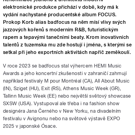
elektronické produkce přichází v době, kdy má k
vydání nachystané producentské album FOCUS.
Prokop Korb alias badfocus na něm mísí vlivy svých
jazzových kořenů s moderním R&B, futuristickým
rapem a tepavými tanečními beaty. Krom inovativních
talentů z tuzemska mu zde hostují i jména, s kterými se
setkal při jeho exportních aktivitách napříč zeměkoulí.
V roce 2023 se badfocus stal výhercem HEMI Music
Awards a jeho koncertní zkušenosti v zahraničí zahrnují
například festivaly M pour Montréal (CA), All About Music
(IN), Sziget (HU), Exit (RS), Athens Music Week (GR),
Tallinn Music Week (EE) nebo největší světový showcase
SXSW (USA). Vystupoval ale třeba i na fashion show
designéra Jana Černého v New Yorku, na divadelním
festivalu v Avignonu nebo na světové výstavě EXPO
2025 v japonské Ósace.