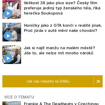
Velikost 38 jako plus size? Český film
preferuje jediný typ ženského těla, říká
herečka Soukupová
Honičky jako z GTA končí v realitě jinak.
Proč jízda v autě mění naše chování?
Jak si najít manžu na malém městě?
Jde to, ale nelze mít mnoho nároků
Jak nás naladíte na DABu
VÍCE O TÉMATU
Frankie & The Deadbeats v Czechingu