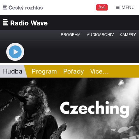
Přejít k hlavnímu obsahu
MENU
ŽIVĚ
PROGRAM
AUDIOARCHIV
KAMERY
Hudba
Program
Pořady
Více
…