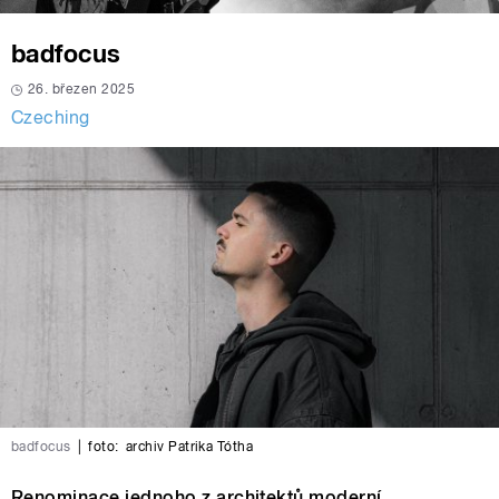
badfocus
26. březen 2025
Czeching
badfocus
|
foto:
archiv Patrika Tótha
Renominace jednoho z architektů moderní